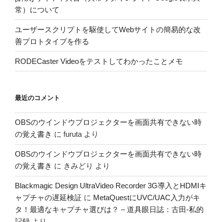
常）について
ユーザースクリプトを駆使してWebサイトの簡易的な改
善プロトタイプを作る
RODECaster Videoをテストしてわかったことメモ
最近のコメント
OBSのウインドウプロジェクターを画面共有できない時
の覚え書き
に
furuta
より
OBSのウインドウプロジェクターを画面共有できない時
の覚え書き
に
きみどり
より
Blackmagic Design UltraVideo Recorder 3G導入とHDMIキ
ャプチャの遅延検証
に
MetaQuestにUVC/UAC入力がキ
タ！最適なキャプチャ選びは？ – 道具眼日誌：古田-私的
記録
より