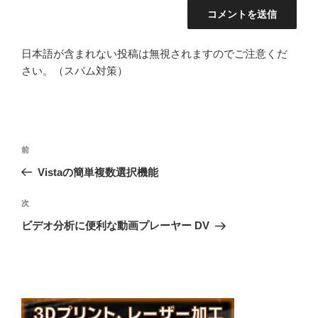
日本語が含まれない投稿は無視されますのでご注意くだ
さい。（スパム対策）
投
前
前
稿
の
Vistaの簡単複数選択機能
ナ
投
ビ
稿
次
次
ゲ
の
ビデオ分析に便利な動画プレーヤー DV
投
ー
稿
シ
ョ
ン