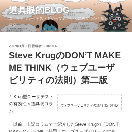
コ
道具眼的BLOG
ン
テ
ユーザビリティテストをやってみたい人に役立つかも知れないブ
ン
ログ
ツ
へ
ス
投
2007年3月11日
投稿者:
FURUTA
稿
キ
Steve KrugのDON’T MAKE
日:
ッ
ME THINK（ウェブユーザ
プ
ビリティの法則）第二版
7. Krug型ユーザテスト
の有効性＜道具眼コラ
ウェブユーザビリティの法則 改訂第2版
ム
以前、上記コラムでご紹介したSteve Krugの『DON’T
MAKE ME THINK（邦題：ウェブユーザビリティの法