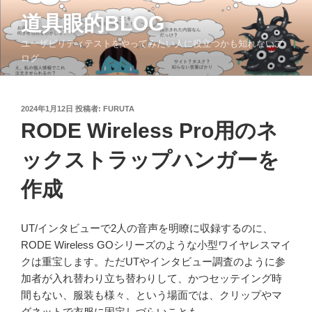
コ
道具眼的BLOG
ン
テ
ユーザビリティテストをやってみたい人に役立つかも知れないブ
ン
ログ
ツ
へ
ス
投
2024年1月12日
投稿者:
FURUTA
稿
キ
RODE Wireless Pro用のネ
日:
ッ
ックストラップハンガーを
プ
作成
UT/インタビューで2人の音声を明瞭に収録するのに、
RODE Wireless GOシリーズのような小型ワイヤレスマイ
クは重宝します。ただUTやインタビュー調査のように参
加者が入れ替わり立ち替わりして、かつセッテイング時
間もない、服装も様々、という場面では、クリップやマ
グネットで衣服に固定しづらいことも。