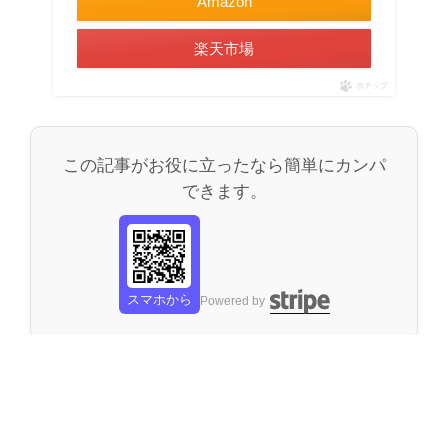
Amazon
楽天市場
ポチップ
この記事がお役に立ったなら簡単にカンパ
できます。
スマホから
Powered by
カ
評価ノウハウ・機材
、
道具眼製ツール