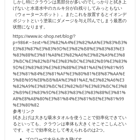
しかし特にクラウンは黒部分が多いのでしっかりと拭き上
げないと水道水中のカルキ分が白残りしてみっともない
（ウォータースポット）。またこれを放置するとイオンデ
ポジットという塗装にダメージを与え凹んでしまう最悪の
状態になります。
https://www.iic-shop.net/blog/?
p=986#:~:text=%E3%82%A4%E3%82%AA%E3%83%B3%
E3%83%87%E3%83%9D%E3%82%B8%E3%83%83%E3
%83%88%E3%81%A8%E3%82%A6%E3%82%A9%E3%8
3%BC%E3%82%BF%E3%83%BC%E3%82%B9%E3%83%
9D%E3%83%83%E3%83%88%E3%81%AE%E9%81%95
%E3%81%84%E3%81%AF%E3%80%81%E8%87%AA%E
5%8B%95%E8%BB%8A%E3%81%AE,%E3%82%A6%E3
%82%A9%E3%83%BC%E3%82%BF%E3%83%BC%E3%8
2%B9%E3%83%9D%E3%83%83%E3%83%88%E3%81%
A8%E8%A8%80%E3%81%84%E3%81%BE%E3%81%99
%E3%80%82
参考リンク
拭き上げは大きな吸水タオルを使うことで効率化できてい
るといっても、クラウンは車体も大きくそこそこしんどい
です。そこで効率化として考えられるのは2つ。
ブロワーで水分を吹き飛ばす