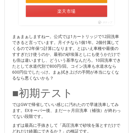
楽天市場
ポチップ
まぁまぁしますねー。公式では1カートリッジで12回洗車
できると言っています。月イチなら1個1年。2個付属して
くるので2年保つ計算になります。とはいえ車種や最後の
すすぎだけ使うのか、最初の砂埃落としにも使うかだけで
も倍は違いますし、どういう基準なんだろ。10回洗車でき
たとして水道代別で800円/回。コイン洗車も水道水なら
600円位でしたっけ。まぁ拭き上げの手間が本当になくな
るなら悪くないかも？
■初期テスト
ではGWで帰省していい感じに汚れたので早速洗車してみ
ます。EXキーパー後、まだ一ヶ月目洗車（補強）が終わっ
てない段階です。
まずは最高に手抜きして「高圧洗車で砂埃を落とすだけで
どれだけ綺麗にできるか？」の検証です。