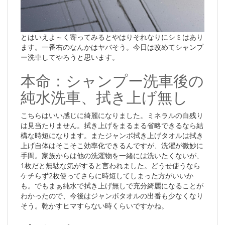
とはいえよ～く寄ってみるとやはりそれなりにシミはあり
ます。一番右のなんかはヤバそう。今日は改めてシャンプ
ー洗車してやろうと思います。
本命：シャンプー洗車後の
純水洗車、拭き上げ無し
こちらはいい感じに綺麗になりました。ミネラルの白残り
は見当たりません。拭き上げをまるまる省略できるなら結
構な時短になります。またジャンボ拭き上げタオルは拭き
上げ自体はそこそこ効率化できるんですが、洗濯が微妙に
手間。家族からは他の洗濯物を一緒には洗いたくないが、
1枚だと無駄な気がすると言われました。どうせ使うなら
ケチらず2枚使ってさらに時短してしまった方がいいか
も。でもまぁ純水で拭き上げ無しで充分綺麗になることが
わかったので、今後はジャンボタオルの出番も少なくなり
そう。乾かすヒマすらない時くらいですかね。