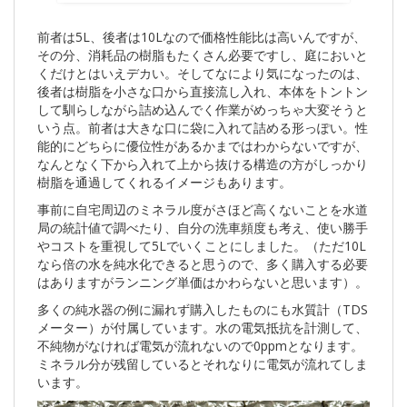
前者は5L、後者は10Lなので価格性能比は高いんですが、
その分、消耗品の樹脂もたくさん必要ですし、庭においと
くだけとはいえデカい。そしてなにより気になったのは、
後者は樹脂を小さな口から直接流し入れ、本体をトントン
して馴らしながら詰め込んでく作業がめっちゃ大変そうと
いう点。前者は大きな口に袋に入れて詰める形っぽい。性
能的にどちらに優位性があるかまではわからないですが、
なんとなく下から入れて上から抜ける構造の方がしっかり
樹脂を通過してくれるイメージもあります。
事前に自宅周辺のミネラル度がさほど高くないことを水道
局の統計値で調べたり、自分の洗車頻度も考え、使い勝手
やコストを重視して5Lでいくことにしました。（ただ10L
なら倍の水を純水化できると思うので、多く購入する必要
はありますがランニング単価はかわらないと思います）。
多くの純水器の例に漏れず購入したものにも水質計（TDS
メーター）が付属しています。水の電気抵抗を計測して、
不純物がなければ電気が流れないので0ppmとなります。
ミネラル分が残留しているとそれなりに電気が流れてしま
います。