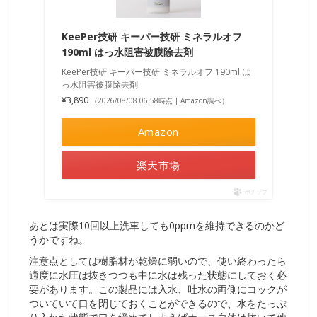
KeePer技研 キーパー技研 ミネラルオフ
190ml はっ水阻害被膜除去剤
KeePer技研 キーパー技研 ミネラルオフ 190ml は
っ水阻害被膜除去剤
¥3,890
（2026/08/08 06:58時点 | Amazon調べ）
Amazon
楽天市場
ポチップ
あとは実際10回以上洗車しても0ppmを維持できるのかど
うかですね。
注意点としては樹脂材が乾燥に弱いので、使い終わったら
適度に水圧は抜きつつも中に水は残った状態にしておく必
要があります。この製品には入水、吐水の両側にコックが
ついていて口を閉じておくことができるので、水をたっぷ