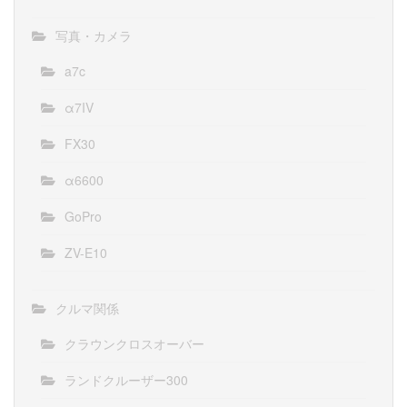
写真・カメラ
a7c
α7IV
FX30
α6600
GoPro
ZV-E10
クルマ関係
クラウンクロスオーバー
ランドクルーザー300