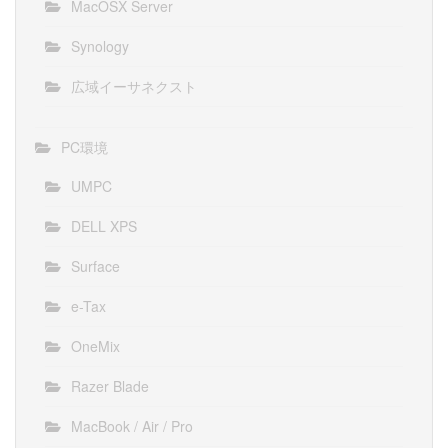
MacOSX Server
Synology
広域イーサネクスト
PC環境
UMPC
DELL XPS
Surface
e-Tax
OneMix
Razer Blade
MacBook / Air / Pro