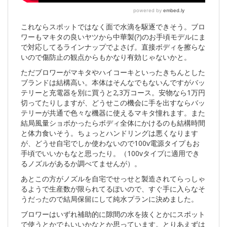
これならスポットではなく面で水滴を駆逐できそう。ブロ
ワーもマキタの良いヤツから中華製(?)のお手頃モデルにま
で対応してるラインナップでよさげ。直接ボディを擦らな
いので傷防止の観点からもかなり有効じゃないかと。
ただブロワーがマキタやハイコーキといったきちんとした
ブランドは結構高い。本体はそんなでもないんですがバッ
テリーと充電器を別に買うと2,3万コース。安物なら1万円
切ってたりしますが、どうせこの機会に手を出すならバッ
テリーが共通で色々な機器に使えるマキタ憧れます。また
結局風量ショボかったらボディ全体にかけるのも結構時間
と体力食いそう。ちょっとハンドリングは悪くなります
が、どうせ自宅でしか使わないので100v電源タイプもお
手頃でいいかもなと思ったり。（100vタイプに適用でき
るノズルがあるか調べてませんが）。
あとこの方がノズルを自宅でせっせと製造されてらっしゃ
るようで生産数が限られてるぽいので、すぐ手に入らなそ
うだったので結局保留にして純水プランに決めました。
ブロワーはいずれ補助的に隙間の水を抜くとかにスポット
で使うとかでもいいかなとか思っています。とりあえずは