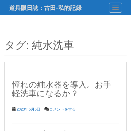
S
道具眼日誌：古田-私的記録
Toggle 
k
i
p
t
o
m
タグ:
純水洗車
a
i
n
c
o
n
t
憧れの純水器を導入。お手
e
軽洗車になるか？
n
t
2023年5月5日
コメントをする