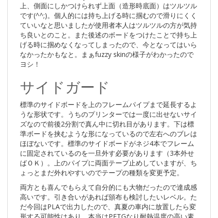
上、側面にしかつけられず上面（造形時底面）はツルツル
です(^^;)。個人的には持ち上げる時に掴むので滑りにくく
ていいなと思いましたが使用者本人はツルツルの方が気持
ち良いとのこと。また後述のボードをつけたことで持ち上
げる時に掴めなくなってしまったので、今となってはいら
なかったかもなと。まぁfuzzy skinの様子がわかったので
ヨシ！
サイドガード
標準のサイドボードを上のフレームパイプまで延長するよ
うな形状です。うちのプリンターでは一度に出せないサイ
ズなので前後2分割で真ん中に切れ目があります。下は標
準ボードを挟むような形になっているので左右へのブレは
ほぼないです。標準のサイドボードがネジ4本でフレーム
に固定されているのを一旦外す必要があります（3本外せ
ばＯＫ）。上のパイプに両面テープ止めしていますが、ち
ょっとまだ外れやすいのでテープの種類を変更予定。
両方とも喜んでもらえて自分的にも大物だったので達成感
高いです。引き合いがあれば頒布も検討したいレベル。た
だ今回はPLAで出力したので、真夏の車内に放置したら変
形する可能性はあり。本当はPETGなり耐熱温度の高い素