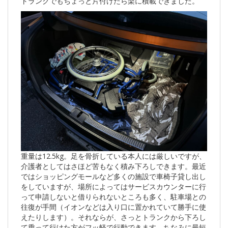
トランクでもちょっと片付けたら楽に積載できました。
重量は12.5kg。足を骨折している本人には厳しいですが、
介護者としてはさほど苦もなく積み下ろしできます。最近
ではショッピングモールなど多くの施設で車椅子貸し出し
をしていますが、場所によってはサービスカウンターに行
って申請しないと借りられないところも多く、駐車場との
往復が手間（イオンなどは入り口に置かれていて勝手に使
えたりします）。それならが、さっとトランクから下ろし
て乗って行けた方がフッ軽で行動できます。ちなみに最短