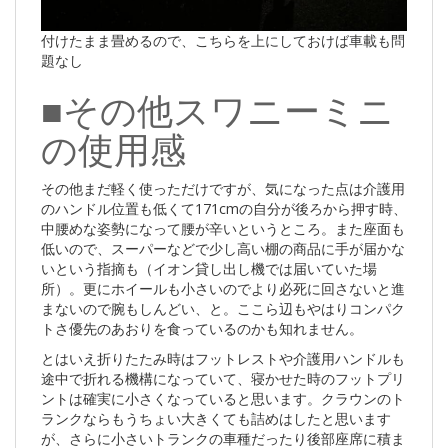
付けたまま畳めるので、こちらを上にしておけば車載も問
題なし
■その他スワニーミニ
の使用感
その他まだ軽く使っただけですが、気になった点は介護用
のハンドル位置も低くて171cmの自分が後ろから押す時、
中腰めな姿勢になって腰が辛いというところ。また座面も
低いので、スーパーなどで少し高い棚の商品に手が届かな
いという指摘も（イオン貸し出し機では届いていた場
所）。更にホイールも小さいのでより必死に回さないと進
まないので腕もしんどい、と。ここら辺もやはりコンパク
トさ優先のあおりを食っているのかも知れません。
とはいえ折りたたみ時はフットレストや介護用ハンドルも
途中で折れる機構になっていて、寝かせた時のフットプリ
ントは確実に小さくなっていると思います。クラウンのト
ランクならもうちょい大きくても詰めはしたと思います
が、さらに小さいトランクの車種だったり後部座席に積ま