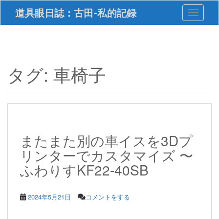
S
道具眼日誌：古田-私的記録
Toggle 
k
i
p
t
o
m
タグ:
車椅子
a
i
n
c
o
n
t
またまた別の車イスを3Dプ
e
リンターでカスタマイズ 〜
n
t
ふわりすKF22-40SB
2024年5月21日
コメントをする