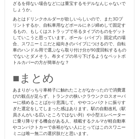
ざるを得ない場合などには重宝するモデルなんじゃないで
しょうか。
あとはドリンクホルダーが欲しいらしいので、また3Dプ
リントするか、自転車用などポールにネジ締めして固定す
るもの、もしくはストラップで吊るタイプのものをゲット
していこうと思っています。ポール（パイプ）固定式の場
合、スワニーミニだと縦向きのパイプにつけるので、自転
車のハンドル用で選ぶなら取り付け分が90度回転するもの
でないとダメそう。布タイプの吊り下げるようなペットボ
トルカバーの方が簡単かな？
■まとめ
あまりがっちり車椅子に触れたことがなかったので消費選
びの観点が足らず、トランクの狭いクラウンクロスオーバ
ーに積めることばかり意識して、ややコンパクトに振りす
ぎた選定をしてしまった感はあります。駅の自動改札（駅
員さんがいる広いところではない列）や小型エレベーター
に乗り降りする機会がある人、積載するクルマが軽自動車
やコンパクトカーで余裕がない人にとってはこのスワニー
ミニは唯一無二の選択肢だと思います。