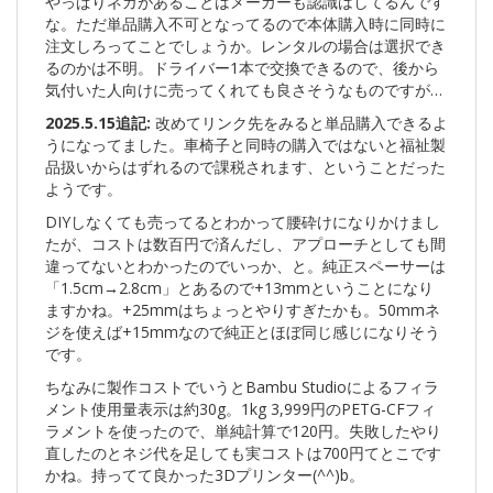
やっぱりネガがあることはメーカーも認識はしてるんです
な。ただ単品購入不可となってるので本体購入時に同時に
注文しろってことでしょうか。レンタルの場合は選択でき
るのかは不明。ドライバー1本で交換できるので、後から
気付いた人向けに売ってくれても良さそうなものですが…
2025.5.15追記:
改めてリンク先をみると単品購入できるよ
うになってました。車椅子と同時の購入ではないと福祉製
品扱いからはずれるので課税されます、ということだった
ようです。
DIYしなくても売ってるとわかって腰砕けになりかけまし
たが、コストは数百円で済んだし、アプローチとしても間
違ってないとわかったのでいっか、と。純正スペーサーは
「1.5cm→2.8cm」とあるので+13mmということになり
ますかね。+25mmはちょっとやりすぎたかも。50mmネ
ジを使えば+15mmなので純正とほぼ同じ感じになりそう
です。
ちなみに製作コストでいうとBambu Studioによるフィラ
メント使用量表示は約30g。1kg 3,999円のPETG-CFフィ
ラメントを使ったので、単純計算で120円。失敗したやり
直したのとネジ代を足しても実コストは700円てとこです
かね。持ってて良かった3Dプリンター(^^)b。