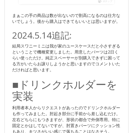
ポチップ
まぁこの手の商品は数が出ないので割高になるのは仕方な
いでしょう。後から購入はできてもいいとは思いますが。
2024.5.14追記:
結局スワニーミニは我が家のユースケースだと小さすぎる
ということで機種変更しました。用意したパーツは2日く
らい使っただけ。純正スペーサーが別購入できずに困って
る方がいたらお譲りしようかと思いますのでコメントいた
だければと思います。
■ドリンクホルダーを
実装
利用者本人からリクエストがあったのでドリンクホルダー
も作ってみました。肘起き部分に手前から差し込むだけ。
左右どちらにもつきますが、形状の都合で外側専用。特に
固定とかはしてないですが、肘置きパーツにクッション性
もあり、キツさがいい感じで落ちることはなさそう。