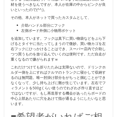
材を使うべきなんですが、本人が在庫の中からピンクが良
いといったので(^^;)。
その他、本人がネットで買ったカスタムとして、
介助ハンドル部分にフック
左側ボード外側に小物用ポケット
を追加しています。フックは真下に買い物袋などをぶら下
げるとタイヤに当たってしまうので微妙。買い物カゴを左
右フックにひっかけることはでき、スーパー店内で介助し
つつ買うものを放り込んでいくのは便利です。ただ自走が
重くなるので嫌がられますｗ
これだけつけても折りたたみは支障ないので、ドリンクホ
ルダー側を上にすればクルマのトランクに寝かして収納す
るのは無問題。唯一肘掛け部分をがちっと掴むことができ
なくなって、少し持ち上げに難が生じています。左右でフ
ィラメントを500gくらい使うのでわざわざ作り直すほど
ではないですが、もし再造形する機会があったらボードの
中心上部あたりに穴をあけて指が通るようにしたいなと思
います。
■希望者がいればご相