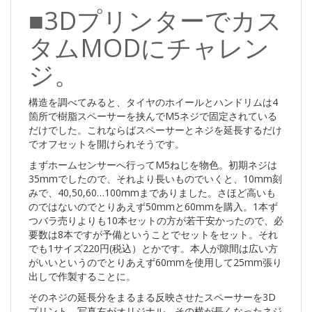
■3Dプリンターでカス
タムMODにチャレン
ジ。
構造を調べてみると、タイヤのホイールとハンドリムは4
箇所で樹脂スペーサーを挟んでM5ネジで固定されている
だけでした。これならばスペーサーとネジを延長するだけ
でオフセットを開けられそうです。
まずホームセンサーへ行ってM5ねじを物色。初期ネジは
35mmでしたので、それより長いものでいくと、10mm刻
みで、40,50,60…100mmまでありました。さほど高いも
のではないのでとりあえず50mmと60mmを購入。1本ず
つバラ売りよりも10本セットの方が若干安かったので、必
要数は8本ですが予備ということでセットをセット。それ
でも1サイズ220円(税込）とかです。本人が隙間は広い方
がいいというのでとりあえず60mmを使用して25mm張り
出しで作製することに。
そのネジの延長分をまるまる反映させたスペーサーを3D
プリント。写真右がオリジナル、その横が長くなったネジ