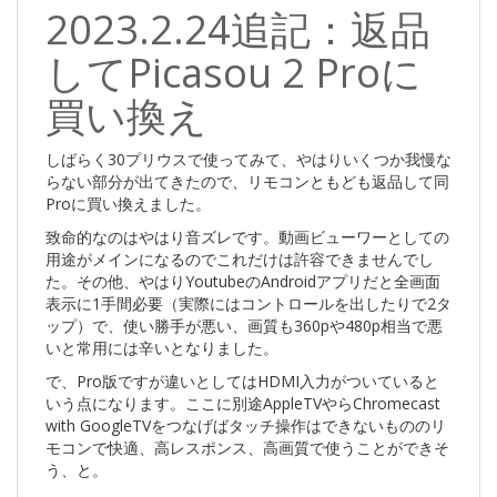
2023.2.24追記：返品
してPicasou 2 Proに
買い換え
しばらく30プリウスで使ってみて、やはりいくつか我慢な
らない部分が出てきたので、リモコンともども返品して同
Proに買い換えました。
致命的なのはやはり音ズレです。動画ビューワーとしての
用途がメインになるのでこれだけは許容できませんでし
た。その他、やはりYoutubeのAndroidアプリだと全画面
表示に1手間必要（実際にはコントロールを出したりで2タ
ップ）で、使い勝手が悪い、画質も360pや480p相当で悪
いと常用には辛いとなりました。
で、Pro版ですが違いとしてはHDMI入力がついていると
いう点になります。ここに別途AppleTVやらChromecast
with GoogleTVをつなげばタッチ操作はできないもののリ
モコンで快適、高レスポンス、高画質で使うことができそ
う、と。