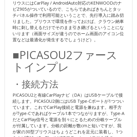
リウスにはCarPlay / AndroidAuto対応のKENWOODのナ
ビZ905がついているので、こちらであればきちんとタッ
チパネル操作で利用可能ということで、先行導入に踏み切
りました。プリウスで環境を作っておけば、クラウン納車
時に刺し替えるだけでそのまま引き継げるということにな
いります（画面サイズが違うのでホーム画面のアイコン位
置などは最適化が発生するでしょうけど）。
■PICASOU2ファース
トインプレ
・接続方法
PICASOU2と有線CarPlayナビ（DA）はUSBケーブルで接
続します。PICASOU2側にはUSB Type-Cポートが1つつい
ています。これでCarPlay接続と電源を兼ねます。相手方
がType-Cであればケーブル1本でつながりますが、Type-A
だとCarPlay信号と電源を別々にとるための分岐ケーブル
が付属しています。分岐の距離が数cmと短いですが、我
が家の30型プリウスはちょうどこれを足元に装着し、1つ