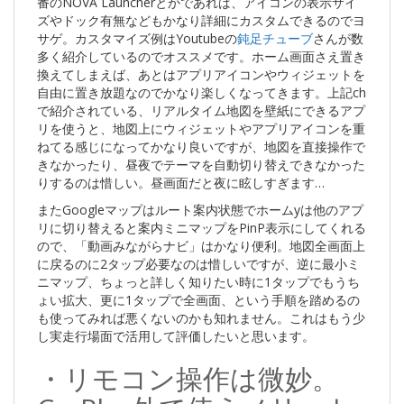
番のNOVA Launcherとかであれば、アイコンの表示サイ
ズやドック有無などもかなり詳細にカスタムできるのでヨ
サゲ。カスタマイズ例はYoutubeの
鈍足チューブ
さんが数
多く紹介しているのでオススメです。ホーム画面さえ置き
換えてしまえば、あとはアプリアイコンやウィジェットを
自由に置き放題なのでかなり楽しくなってきます。上記ch
で紹介されている、リアルタイム地図を壁紙にできるアプ
リを使うと、地図上にウィジェットやアプリアイコンを重
ねてる感じになってかなり良いですが、地図を直接操作で
きなかったり、昼夜でテーマを自動切り替えできなかった
りするのは惜しい。昼画面だと夜に眩しすぎます…
またGoogleマップはルート案内状態でホームyは他のアプ
リに切り替えると案内ミニマップをPinP表示にしてくれる
ので、「動画みながらナビ」はかなり便利。地図全画面上
に戻るのに2タップ必要なのは惜しいですが、逆に最小ミ
ニマップ、ちょっと詳しく知りたい時に1タップでもうち
ょい拡大、更に1タップで全画面、という手順を踏めるの
も使ってみれば悪くないのかも知れません。これはもう少
し実走行場面で活用して評価したいと思います。
・リモコン操作は微妙。