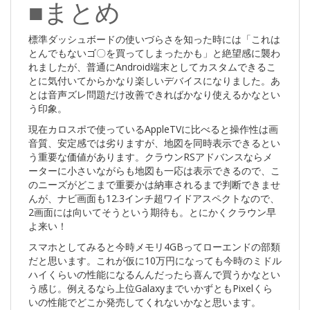
■まとめ
標準ダッシュボードの使いづらさを知った時には「これは
とんでもないゴ〇を買ってしまったかも」と絶望感に襲わ
れましたが、普通にAndroid端末としてカスタムできるこ
とに気付いてからかなり楽しいデバイスになりました。あ
とは音声ズレ問題だけ改善できればかなり使えるかなとい
う印象。
現在カロスポで使っているAppleTVに比べると操作性は画
音質、安定感では劣りますが、地図を同時表示できるとい
う重要な価値があります。クラウンRSアドバンスならメ
ーターに小さいながらも地図も一応は表示できるので、こ
のニーズがどこまで重要かは納車されるまで判断できませ
んが、ナビ画面も12.3インチ超ワイドアスペクトなので、
2画面には向いてそうという期待も。とにかくクラウン早
よ来い！
スマホとしてみると今時メモリ4GBってローエンドの部類
だと思います。これが仮に10万円になっても今時のミドル
ハイくらいの性能になるんんだったら喜んで買うかなとい
う感じ。例えるなら上位GalaxyまでいかずともPixelくら
いの性能でどこか発売してくれないかなと思います。