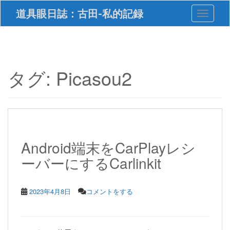
S
道具眼日誌：古田-私的記録
Toggle 
k
i
p
t
o
m
タグ:
Picasou2
a
i
n
c
o
n
t
Android端末をCarPlayレシ
e
ーバーにするCarlinkit
n
t
2023年4月8日
コメントをする