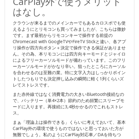
CarPlay外で使うメリット
はなし。
クラウンが来るまでのメインカーでもあるカロスポでも使
えるようにとリモコンも買ってみましたが、こちらは微妙
です。まず最初からリモコンキーで操作する前提の
Chromecast with GoogleTVやFireTV Stickと違い、各アプ
リ操作が四方向ボタン＋決定で操作できる保証がありませ
ん。その為、本リモコンには四方向キーモードとジャイロ
によるフリーカーソルモードが備わっています。このフリ
ーカーソルモードがかなり辛い。狙ったところにカーソル
を合わせるのは至難の業。特に文字入力はしっかりポイン
トしたつもりでも決定押し込みの瞬間に軽く1列くらいズ
レてストレスです。
また赤外線ではなく消費電力の大きいBluetooth接続なの
で、バッテリー（単4×2本）節約のため頻繁にスリープモ
ードに入ります。再接続に3,4秒かかるのでこれもストレ
ス。
まぁ「理論上は操作できる」くらいに考えておいて、基本
CarPlay外の環境で使うものではないと思っておいた方が
無難でしょう。私のようにCarPlay対応車／DAを待ちつ