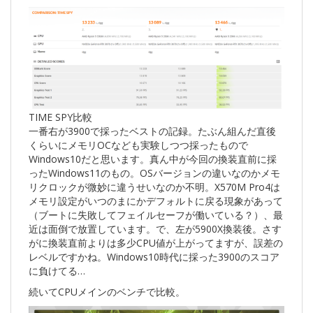
TIME SPY比較
一番右が3900で採ったベストの記録。たぶん組んだ直後
くらいにメモリOCなども実験しつつ採ったもので
Windows10だと思います。真ん中が今回の換装直前に採
ったWindows11のもの。OSバージョンの違いなのかメモ
リクロックが微妙に違うせいなのか不明。X570M Pro4は
メモリ設定がいつのまにかデフォルトに戻る現象があって
（ブートに失敗してフェイルセーフが働いている？）、最
近は面倒で放置しています。で、左が5900X換装後。さす
がに換装直前よりは多少CPU値が上がってますが、誤差の
レベルですかね。Windows10時代に採った3900のスコア
に負けてる…
続いてCPUメインのベンチで比較。