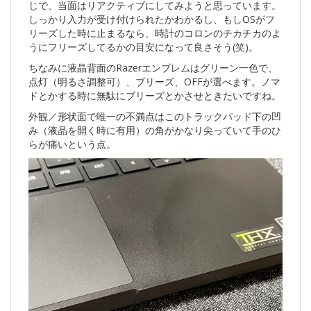
じで、当面はリアクティブにしてみようと思っています。
しっかり入力が受け付けられたかわかるし、もしOSがフ
リーズした時に止まるなら、時計のコロンのチカチカのよ
うにフリーズしてるかの目安になって良さそう(笑)。
ちなみに液晶背面のRazerエンブレムはグリーン一色で、
点灯（明るさ調整可）、ブリーズ、OFFが選べます。ノマ
ドとかする時に無駄にブリーズとかさせときたいですね。
外観／形状面で唯一の不満点はこのトラックパッド下の凹
み（液晶を開く時に有用）の角がかなり尖っていて手のひ
らが痛いという点。