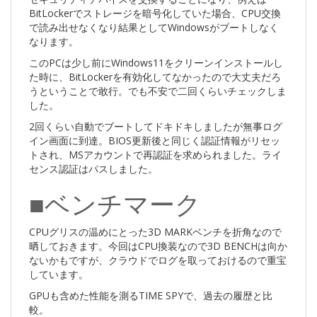
BitLockerでストレージを暗号化していた場合、CPU交換
で読み出せなくなり結果としてWindowsがブートしなく
なります。
このPCは少し前にWindows11をクリーンインストールし
た時に、BitLockerを有効化してなかったので大丈夫だろ
うということで敢行。でも不安で二回くらいチェックしま
した。
2回くらい自動でブートしてドキドキしましたが無事ログ
イン画面に到達。BIOS更新後と同じく認証情報がリセッ
トされ、MSアカウントで再認証を求められました。ライ
センス認証はパスしました。
■ベンチマーク
CPUグリスの温めにとった3D MARKベンチを折角なので
晒しておきます。今回はCPU換装なので3D BENCHは向か
ないかもですが、クラウドでログを取っておけるので重宝
しています。
GPUも含めた性能を測るTIME SPYで、過去の履歴と比
較。