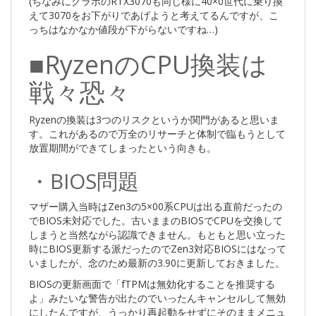
(ちなみにグラボのRTX3070も同じ様に40×0世代に乗り換
えて3070をお下がりであげようと考えてるんですが、こ
っちはなかなか値段が下がらないですね…)
■RyzenのCPU換装は
戦々恐々
Ryzenの換装は3つのリスクというか関門があると思いま
す。これがあるので万全のリサーチと体制で臨もうとして
放置期間ができてしまったという向きも。
・BIOS問題
マザー購入当時はZen3の5×00系CPUは出る直前だったの
でBIOS未対応でした。古いままのBIOSでCPUを交換して
しまうと当然ながら認識できません。もともと思い立った
時にBIOS更新する派だったのでZen3対応BIOSにはなって
いましたが、念のため最新の3.90に更新しておきました。
BIOSの更新画面で「fTPMは無効化することを推奨する
よ」みたいな警告が出たのでいったんキャンセルして無効
にしたんですが、うっかり再起動をせずにそのままメニュ