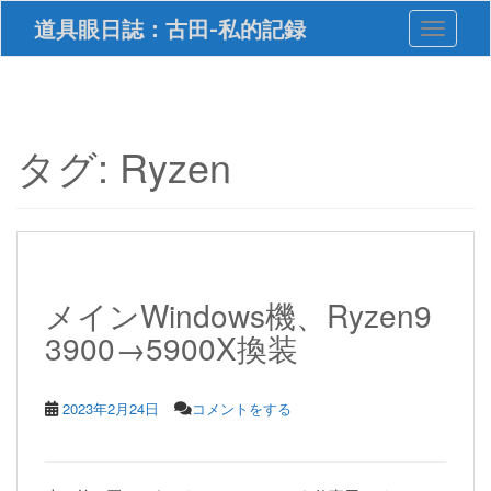
S
道具眼日誌：古田-私的記録
Toggle 
k
i
p
t
o
m
タグ:
Ryzen
a
i
n
c
o
n
t
メインWindows機、Ryzen9
e
3900→5900X換装
n
t
2023年2月24日
コメントをする