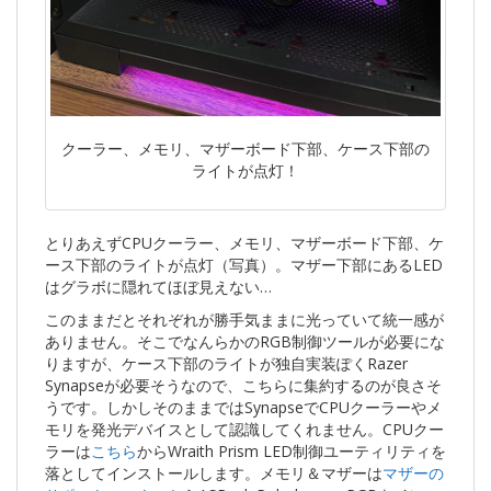
クーラー、メモリ、マザーボード下部、ケース下部の
ライトが点灯！
とりあえずCPUクーラー、メモリ、マザーボード下部、ケ
ース下部のライトが点灯（写真）。マザー下部にあるLED
はグラボに隠れてほぼ見えない…
このままだとそれぞれが勝手気ままに光っていて統一感が
ありません。そこでなんらかのRGB制御ツールが必要にな
りますが、ケース下部のライトが独自実装ぽくRazer
Synapseが必要そうなので、こちらに集約するのが良さそ
うです。しかしそのままではSynapseでCPUクーラーやメ
モリを発光デバイスとして認識してくれません。CPUクー
ラーは
こちら
からWraith Prism LED制御ユーティリティを
落としてインストールします。メモリ＆マザーは
マザーの