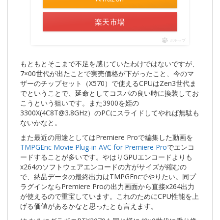
楽天市場
ポチップ
もともとそこまで不足を感じていたわけではないですが、
7×00世代が出たことで実売価格が下がったこと、今のマ
ザーのチップセット（X570）で使えるCPUはZen3世代ま
でということで、延命としてコスパの良い時に換装してお
こうという狙いです。また3900を姪の
3300X(
4C8T@3.8GHz
）のPCにスライドしてやれば無駄も
ないかなと。
また最近の用途としてはPremiere Proで編集した動画を
TMPGEnc Movie Plug-in AVC for Premiere Pro
でエンコ
ードすることが多いです。やはりGPUエンコードよりも
x264のソフトウェアエンコードの方がサイズが縮むの
で、納品データの最終出力はTMPGEncでやりたい。同プ
ラグインならPremiere Proの出力画面から直接x264出力
が使えるので重宝しています。これのためにCPU性能を上
げる価値があるかなと思ったとも言えます。