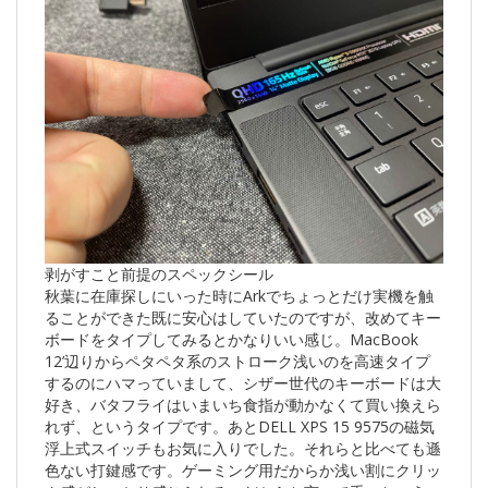
剥がすこと前提のスペックシール
秋葉に在庫探しにいった時にArkでちょっとだけ実機を触
ることができた既に安心はしていたのですが、改めてキー
ボードをタイプしてみるとかなりいい感じ。MacBook
12’辺りからペタペタ系のストローク浅いのを高速タイプ
するのにハマっていまして、シザー世代のキーボードは大
好き、バタフライはいまいち食指が動かなくて買い換えら
れず、というタイプです。あとDELL XPS 15 9575の磁気
浮上式スイッチもお気に入りでした。それらと比べても遜
色ない打鍵感です。ゲーミング用だからか浅い割にクリッ