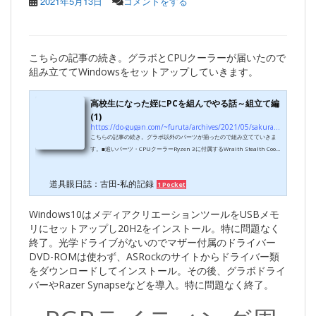
2021年5月13日
コメントをする
こちらの記事の続き。グラボとCPUクーラーが届いたので
組み立ててWindowsをセットアップしていきます。
高校生になった姪にPCを組んでやる話～組立て編
(1)
https://do-gugan.com/~furuta/archives/2021/05/sakura.html
こちらの記事の続き。グラボ以外のパーツが揃ったので組み立てていきま
す。■追いパーツ・CPUクーラーRyzen 3に付属するWraith Stealth Coole
rは冷却性能が微妙らしいということで、より上位のRyzenモデルに付属の
Wraith Prism Coolerをヤフオクで落としました。ヒートシンクがStealt
道具眼日誌：古田-私的記録
1 Pocket
hはアルミ、Prismは銅、という違いもあります。ある実験データでは5°
くらい違うぽい。定格ならStealthでもきちんと保証されるんだろうけど、
少しでも温度が低くなり回転数落とせたりサーマルスロットリングの可能
Windows10はメディアクリエーションツールをUSBメモ
性を減らせるならばと。あと貴重なChroma...
リにセットアップし20H2をインストール。特に問題なく
終了。光学ドライブがないのでマザー付属のドライバー
DVD-ROMは使わず、ASRockのサイトからドライバー類
をダウンロードしてインストール。その後、グラボドライ
バーやRazer Synapseなどを導入。特に問題なく終了。