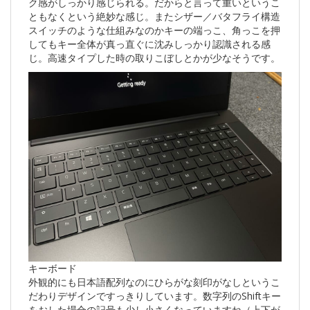
ク感がしっかり感じられる。だからと言って重いというこ
ともなくという絶妙な感じ。またシザー／バタフライ構造
スイッチのような仕組みなのかキーの端っこ、角っこを押
してもキー全体が真っ直ぐに沈みしっかり認識される感
じ。高速タイプした時の取りこぼしとかが少なそうです。
キーボード
外観的にも日本語配列なのにひらがな刻印がなしというこ
だわりデザインですっきりしています。数字列のShiftキー
をおした場合の記号も少し小さくなっていますね（上下が