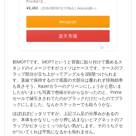
Pro/Air/タ...
¥8,480
（2026/08/08 02:57時点 | Amazon調べ）
Amazon
楽天市場
ポチップ
初MOFTです。MOFTというと背面に貼り付けて畳めるス
タンドのイメージですがコイツはケースです。ケースのフ
ラップ部分が立ち上がってアングルを2段階つけられま
す。直線で保持するので底面の大部分は覆われず排熱効率
も良さそう。Razerカラーのグリーンにしょうかと思いま
したがいまいち写真で色味がわからなかったのと、Prime
セールで値引きされてたのがブラックだけだったのでブラ
ックにしました。なんかステッカーでも貼ろうかな。
ほぼほぼピッタリですが、上記ゴム足の分厚みがあるの
か、本体をかなりしっかり押し込まないとマグネットのフ
ラップがピタっとくっつかない気がします。そのうちクセ
がついてくれば平気になるかも知れません。