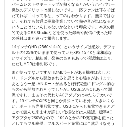
パームレストやキートップが熱くなるとかいうハイパワー
機故のデメリットは感じないです。一応ファンは耳をそば
だてれば「回ってるな」ってのはわかります。無音ではな
い。それでも普通に事務作業していて熱や音が気になると
いうことはないんじゃないかなという印象です。本来の目
的であるOBS Studioなどを使った録画や配信に使った時
の感触はまた追って報告します。
14インチQHD (2560×1440）というサイズは絶妙。デフォ
ルトの125%でいままで使っていたXPS 15 4Kと違和感な
いサイズで、精細感、発色の良さもあって視認性は上々。
ただしHDRは非対応です。
まだ使ってないですがHDMIポートがある機種は久しぶ
り。ドングルから開放されると思うと心強さがあります。
あともう一息LANポートがあるとほぼ完璧にドングル的な
ものから開放されそうでしたが。USBはAもCもあって潤
沢ですし。まぁその代わりACアダプタはやたらデカいで
す。15インチのXPSと同じか角張っている分、大きいくら
い。ポートも専用形状です。USB-Cからも充電できるとど
こかで読んだ来ますが詳しい仕様などは未確認。標準AC
アダプタが230Wなので、100WとかのPD充電器を使った
としてもフル稼働、フルスピード充電には全然足りなそう