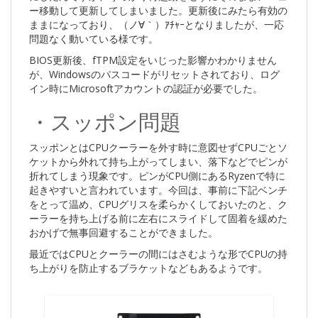
ー移動して更新してしまいました。更新後にみたら有効の
ままになっており、（ノ∀｀）ｱﾁｬｰとなりましたが、一応
問題なく動いている様です。
BIOS更新後、fTPM設定をいじった影響かわかりません
が、Windowsのパスコードがリセットされており、ログ
イン時にMicrosoftアカウントの認証が必要でした。
・スッポン問題
スッポンとはCPUクーラーを外す時に意図せずCPUごとソ
ケットから外れて持ち上がってしまい、落下などでピンが
折れてしまう現象です。ピンがCPU側にあるRyzenで特に
起きやすいと言われています。今回は、事前に下記ベンチ
をとって温め、CPUグリスを柔らかくしておいたのと、ク
ーラーを持ち上げる前に左右にスライドして固着を緩めた
おかげで無事回避することができました。
最近ではCPUとクーラーの間にはさむような形でCPUの持
ち上がりを防止するブラケットなどもあるようです。