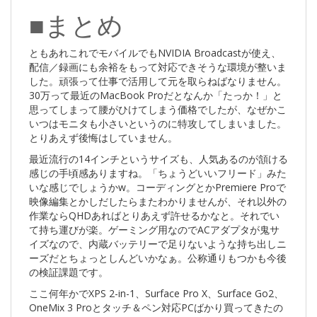
■まとめ
ともあれこれでモバイルでもNVIDIA Broadcastが使え、
配信／録画にも余裕をもって対応できそうな環境が整いま
した。頑張って仕事で活用して元を取らねばなりません。
30万って最近のMacBook Proだとなんか「たっか！」と
思ってしまって腰がひけてしまう価格でしたが、なぜかこ
いつはモニタも小さいというのに特攻してしまいました。
とりあえず後悔はしていません。
最近流行の14インチというサイズも、人気あるのが頷ける
感じの手頃感ありますね。「ちょうどいいフリード」みた
いな感じでしょうかw。コーディングとかPremiere Proで
映像編集とかしだしたらまたわかりませんが、それ以外の
作業ならQHDあればとりあえず許せるかなと。それでい
て持ち運びが楽。ゲーミング用なのでACアダプタが鬼サ
イズなので、内蔵バッテリーで足りないような持ち出しニ
ーズだとちょっとしんどいかなぁ。公称通りもつかも今後
の検証課題です。
ここ何年かでXPS 2-in-1、Surface Pro X、Surface Go2、
OneMix 3 Proとタッチ＆ペン対応PCばかり買ってきたの