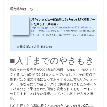
選定経緯はこちら。
UT/インタビュー配信用にGeForce RTX搭載ノー
トを買うよ（選定編）
https://do-gugan.com/~furuta/archives/2021/06/rtx_notepc.html
前エントリでRadeon dGPU搭載ノートXPS 9575でどうにかOBS Studio用
アクセラレーター設定を達成したばかりですが、やはりもうOBS Studio使
うならGeForceだろっていう風潮なので３年ぶりにメインノートをリプレイ
スを検討します。■OBSといえばRTXなの？RTX20シリーズの頃の話です
道具眼日誌：古田-私的記録
が、NVidia側が積極的にOBSと積極的にコラボしてNVENCのチューニン
グを進めているというアピールをしていました。一般にハードウェアエン
コード支援は「速いけど画質はヒドい」というイメージがありましたが、
■入手までのやきもき
この記事ではもはやx264のリアルタイムエンコー...
発表された発売日が2021年6月25日。Amazonで6/21に注
文するもお届けが26-28日となっていました。その時点で
ヨドバはシ注文可能になっておらずまぁ仕方ないかとオー
ダー。ちなみにその後ビックには掲載されましたがポイン
ト相当分が上乗せされた価格が設定されており、ポイント
分を得することはない模様。ヨドバシも同じだろうと推
測。
しかし遅くとも28に着くと思われたものの前日の27にな