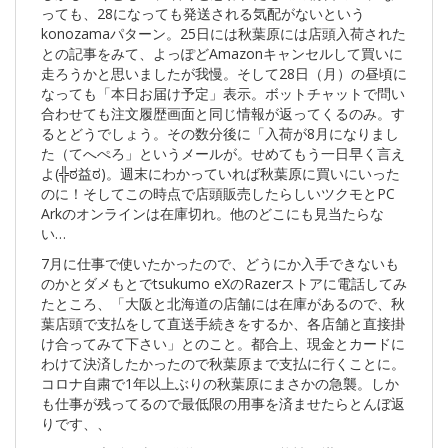
っても、28になっても発送される気配がないという
konozamaパターン。25日には秋葉原には店頭入荷された
との記事をみて、よっぽどAmazonキャンセルして買いに
走ろうかと思いましたが我慢。そして28日（月）の昼頃に
なっても「本日お届け予定」表示。ボットチャットで問い
合わせても注文履歴画面と同じ情報が返ってくるのみ。す
るとどうでしょう。その数分後に「入荷が8月になりまし
た（てへぺろ」というメールが。せめてもう一日早く言え
よ(╬ಠ益ಠ)。週末にわかっていれば秋葉原に買いにいった
のに！そしてこの時点で店頭販売したらしいツクモとPC
Arkのオンラインは在庫切れ。他のどこにも見当たらな
い…
7月に仕事で使いたかったので、どうにか入手できないも
のかとダメもとでtsukumo eXのRazerストアに電話してみ
たところ、「大阪と北海道の店舗には在庫があるので、秋
葉店頭で支払をして直送手続きをするか、各店舗と直接掛
け合ってみて下さい」とのこと。都合上、現金とカードに
わけて決済したかったので秋葉原まで支払に行くことに。
コロナ自粛で1年以上ぶりの秋葉原にまさかの急襲。しか
も仕事が残ってるので最低限の用事を済ませたらとんぼ返
りです、、