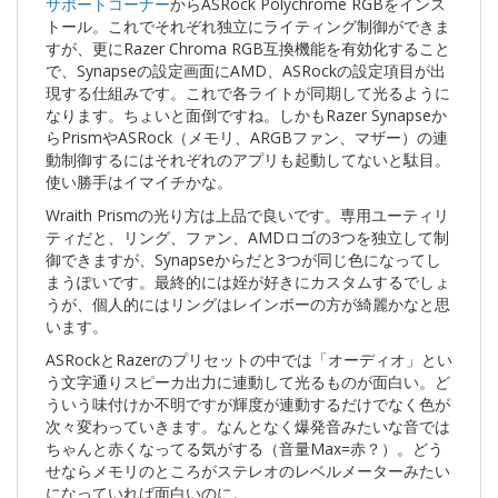
サポートコーナー
からASRock Polychrome RGBをインス
トール。これでそれぞれ独立にライティング制御ができま
すが、更にRazer Chroma RGB互換機能を有効化すること
で、Synapseの設定画面にAMD、ASRockの設定項目が出
現する仕組みです。これで各ライトが同期して光るように
なります。ちょいと面倒ですね。しかもRazer Synapseか
らPrismやASRock（メモリ、ARGBファン、マザー）の連
動制御するにはそれぞれのアプリも起動してないと駄目。
使い勝手はイマイチかな。
Wraith Prismの光り方は上品で良いです。専用ユーティリ
ティだと、リング、ファン、AMDロゴの3つを独立して制
御できますが、Synapseからだと3つが同じ色になってし
まうぽいです。最終的には姪が好きにカスタムするでしょ
うが、個人的にはリングはレインボーの方が綺麗かなと思
います。
ASRockとRazerのプリセットの中では「オーディオ」とい
う文字通りスピーカ出力に連動して光るものが面白い。ど
ういう味付けか不明ですが輝度が連動するだけでなく色が
次々変わっていきます。なんとなく爆発音みたいな音では
ちゃんと赤くなってる気がする（音量Max=赤？）。どう
せならメモリのところがステレオのレベルメーターみたい
になっていれば面白いのに。