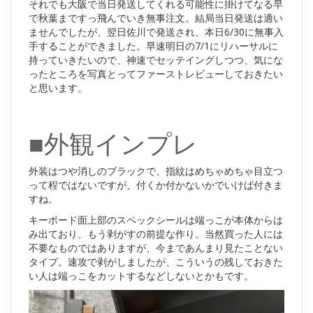
それでも大阪で当日発送してくれる可能性に掛けてなる早
で秋葉まですっ飛んでいき無事注文。結局当日発送は適い
ませんでしたが、翌日佐川で発送され、本日6/30に無事入
手することができました。早速明日の7/1にリハーサルに
持っていきたいので、神速でセッテイングしつつ、気にな
ったところを写真とってファーストレビューしておきたい
と思います。
■外観インプレ
外装はつや消しのブラックで、指紋はめちゃめちゃ目立つ
って程ではないですが、付くか付かないかでいけば付きま
すね。
キーボード面上部のスペックシールは端っこが本体からは
み出ており、もう剥がすの前提な作り。当然買った人には
不要なものではありますが、今まであんまり見たことない
タイプ。速攻で剥がしましたが、こういうの残しておきた
い人は端っこをカットするなどしないとかもです。