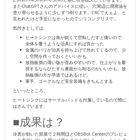
またChatGPTさんのアドバイスに従い、穴周辺に潤滑油を
塗り滑らせるように少しずつ削ります。CRCでえぇよ、と
言われたけど手近になかったのでシリコングリスで…
気付きとしては、
ヒートシンクは角が鋭くて空転しだすと痛いので、
全体を覆うような治具にすれば良かった
金属のバリが治具を持ち上げて外れてくるので、少
し空間を作っておくといいかも
放熱板側の薄い版が歪みやすいので、仕上がりを重
視するならひたすら裏面から削るのがいいかも。放
熱板側の方が早道ではあるけど。
軍手、ゴーグルなど安全装備をきちんとする
といったところ。
ヒートシンクにはサーマルパッドも付属しているので間に
はさんでいます。
■成果は？
冷房が効いた部屋で２時間ほどOBSBot Centerのプレビュ