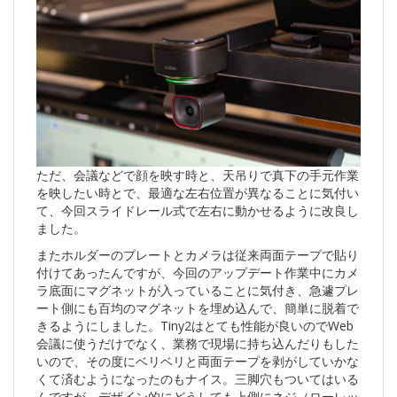
ただ、会議などで顔を映す時と、天吊りで真下の手元作業
を映したい時とで、最適な左右位置が異なることに気付い
て、今回スライドレール式で左右に動かせるように改良し
ました。
またホルダーのプレートとカメラは従来両面テープで貼り
付けてあったんですが、今回のアップデート作業中にカメ
ラ底面にマグネットが入っていることに気付き、急遽プレ
ート側にも百均のマグネットを埋め込んで、簡単に脱着で
きるようにしました。Tiny2はとても性能が良いのでWeb
会議に使うだけでなく、業務で現場に持ち込んだりもした
いので、その度にベリベリと両面テープを剥がしていかな
くて済むようになったのもナイス。三脚穴もついてはいる
んですが、デザイン的にどうしても上側にネジ（ローレッ