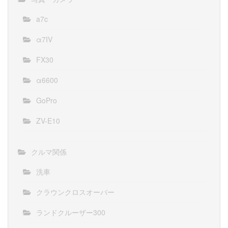
a7c
α7IV
FX30
α6600
GoPro
ZV-E10
クルマ関係
洗車
クラウンクロスオーバー
ランドクルーザー300