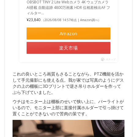
OBSBOT TINY 2 Lite Webカメラ 4K ウェブカメラ
AI搭載 自動追跡 4800万画素 HDR 位相差検出AF フ
ィルター…
¥23,840
（2026/08/08 14:57時点 | Amazon調べ）
Amazon
楽天市場
ポチップ
これの良いところ画質もさることながら、PTZ機能を活か
して手元撮影にも使える点。我が家では写真のようにデス
クの上の棚板に3Dプリントで逆さ吊りホルダーを作って
ぶら下げていました。
ウチはモニター上は棚板のせいで狭い上に、バーライトが
いるので、モニター上部に直接付属ホルダーで引っ掛けて
置くことができないので苦肉の策です。