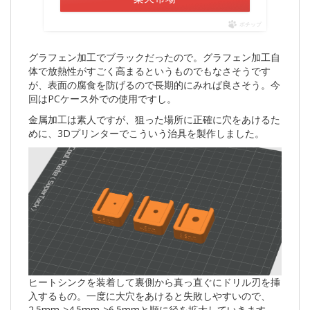
ポチップ
グラフェン加工でブラックだったので。グラフェン加工自
体で放熱性がすごく高まるというものでもなさそうです
が、表面の腐食を防げるので長期的にみれば良さそう。今
回はPCケース外での使用ですし。
金属加工は素人ですが、狙った場所に正確に穴をあけるた
めに、3Dプリンターでこういう治具を製作しました。
ヒートシンクを装着して裏側から真っ直ぐにドリル刃を挿
入するもの。一度に大穴をあけると失敗しやすいので、
2.5mm->4.5mm->6.5mmと順に径を拡大していきます。