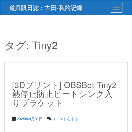
S
道具眼日誌：古田-私的記録
Toggle 
k
i
p
t
o
m
タグ:
Tiny2
a
i
n
c
o
n
t
[3Dプリント] OBSBot Tiny2
e
熱停止防止ヒートシンク入
n
t
りブラケット
2025年8月31日
コメントをする