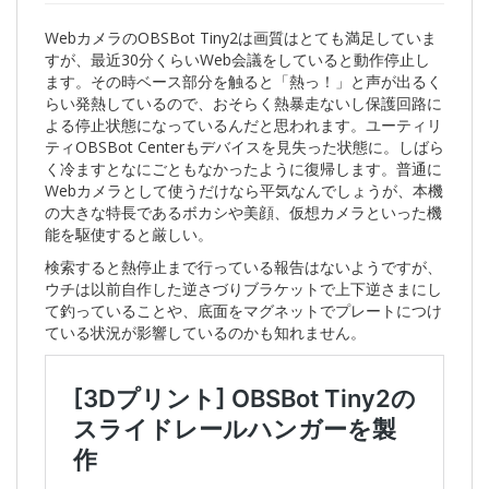
WebカメラのOBSBot Tiny2は画質はとても満足していま
すが、最近30分くらいWeb会議をしていると動作停止し
ます。その時ベース部分を触ると「熱っ！」と声が出るく
らい発熱しているので、おそらく熱暴走ないし保護回路に
よる停止状態になっているんだと思われます。ユーティリ
ティOBSBot Centerもデバイスを見失った状態に。しばら
く冷ますとなにごともなかったように復帰します。普通に
Webカメラとして使うだけなら平気なんでしょうが、本機
の大きな特長であるボカシや美顔、仮想カメラといった機
能を駆使すると厳しい。
検索すると熱停止まで行っている報告はないようですが、
ウチは以前自作した逆さづりブラケットで上下逆さまにし
て釣っていることや、底面をマグネットでプレートにつけ
ている状況が影響しているのかも知れません。