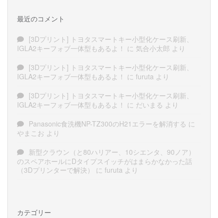
最近のコメント
[3Dプリント] トヨタスマートキー小型化ケース刷新、
IGLA2キーフォブ一体型もあるよ！
に
気合小太郎
より
[3Dプリント] トヨタスマートキー小型化ケース刷新、
IGLA2キーフォブ一体型もあるよ！
に
furuta
より
[3Dプリント] トヨタスマートキー小型化ケース刷新、
IGLA2キーフォブ一体型もあるよ！
に
だいまる
より
Panasonic食洗機NP-TZ300のH21エラーを解消する
に
やまこお
より
新型クラウン（と80ハリアー、10シエンタ、90ノア）
のスペアホールにDタイプスイッチがはまらかなかった話
（3Dプリンターで解決）
に
furuta
より
カテゴリー