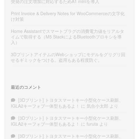
突発の注文増加に対応するためA1 miniを導入
Print Invoice & Delivery Notes for WooCommerceの文字化
け対策
Home Assistantでスマートプラグの消費電力値をリアルタ
イムで取得する（M5 StackによるBluetoothプロキシを導
入）
3DプリントアイテムのWebショップにモデルをグリグリ回
せるギミックをつける。盗用もある程度防ぐ。
最近のコメント
[3Dプリント] トヨタスマートキー小型化ケース刷新、
IGLA2キーフォブ一体型もあるよ！
に
気合小太郎
より
[3Dプリント] トヨタスマートキー小型化ケース刷新、
IGLA2キーフォブ一体型もあるよ！
に
furuta
より
[3Dプリント] トヨタスマートキー小型化ケース刷新、