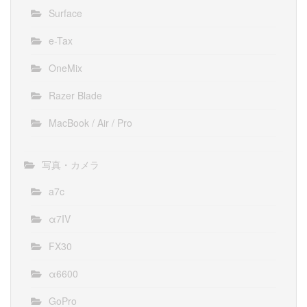
Surface
e-Tax
OneMix
Razer Blade
MacBook / Air / Pro
写真・カメラ
a7c
α7IV
FX30
α6600
GoPro