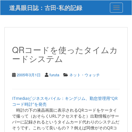
S
道具眼日誌：古田-私的記録
Toggle 
k
i
p
t
o
m
a
QRコードを使ったタイムカ
i
ードシステム
n
c
o
n
2005年3月1日
furuta
ネット・ウォッチ
t
e
n
t
ITmediaビジネスモバイル：キングジム、勤怠管理用“QR
コード時計”を発売
時計の下の液晶画面に表示されるQRコードをケータイ
で撮って（おそらくURLアクセスすると）出勤情報がサー
バーに記録されるというタイムカード代わりのシステムだ
そうです。これって良いもの？？例えば同僚がそのQRコ