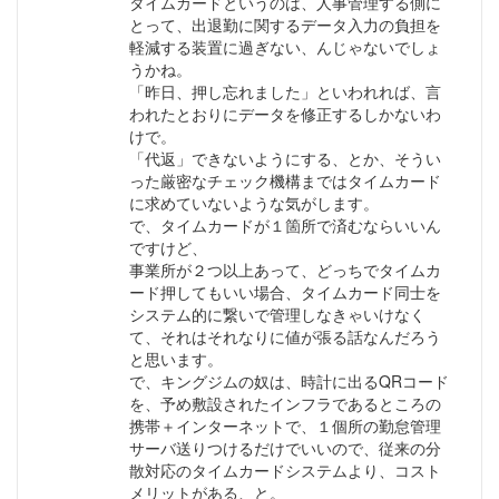
タイムカードというのは、人事管理する側に
とって、出退勤に関するデータ入力の負担を
軽減する装置に過ぎない、んじゃないでしょ
うかね。
「昨日、押し忘れました」といわれれば、言
われたとおりにデータを修正するしかないわ
けで。
「代返」できないようにする、とか、そうい
った厳密なチェック機構まではタイムカード
に求めていないような気がします。
で、タイムカードが１箇所で済むならいいん
ですけど、
事業所が２つ以上あって、どっちでタイムカ
ード押してもいい場合、タイムカード同士を
システム的に繋いで管理しなきゃいけなく
て、それはそれなりに値が張る話なんだろう
と思います。
で、キングジムの奴は、時計に出るQRコード
を、予め敷設されたインフラであるところの
携帯＋インターネットで、１個所の勤怠管理
サーバ送りつけるだけでいいので、従来の分
散対応のタイムカードシステムより、コスト
メリットがある、と。