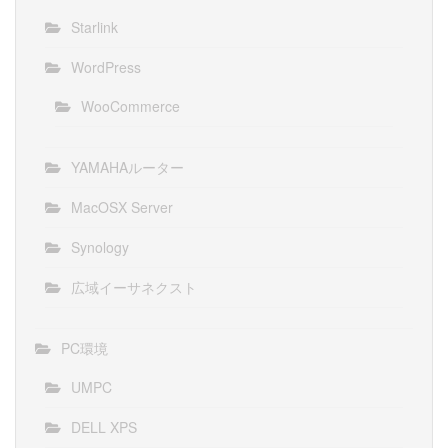
Starlink
WordPress
WooCommerce
YAMAHAルーター
MacOSX Server
Synology
広域イーサネクスト
PC環境
UMPC
DELL XPS