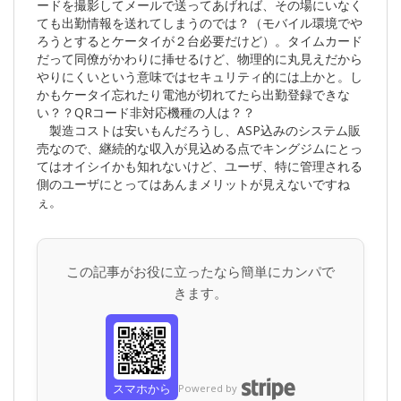
ードを撮影してメールで送ってあげれば、その場にいなく
ても出勤情報を送れてしまうのでは？（モバイル環境でや
ろうとするとケータイが２台必要だけど）。タイムカード
だって同僚がかわりに挿せるけど、物理的に丸見えだから
やりにくいという意味ではセキュリティ的には上かと。し
かもケータイ忘れたり電池が切れてたら出勤登録できな
い？？QRコード非対応機種の人は？？
製造コストは安いもんだろうし、ASP込みのシステム販
売なので、継続的な収入が見込める点でキングジムにとっ
てはオイシイかも知れないけど、ユーザ、特に管理される
側のユーザにとってはあんまメリットが見えないですね
ぇ。
この記事がお役に立ったなら簡単にカンパで
きます。
スマホから
Powered by