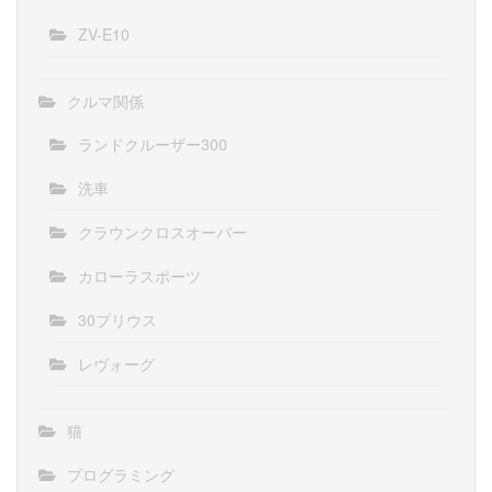
ZV-E10
クルマ関係
ランドクルーザー300
洗車
クラウンクロスオーバー
カローラスポーツ
30プリウス
レヴォーグ
猫
プログラミング