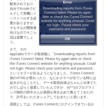
配布されており、
自分でXcodeでビ
ルドして実機にイ
ンストールする必
要がありますが、
そもそもが開発者
向けなのでそこら
辺は楽勝でしょ
う。
さて、その
AppSalesでデータ取得後に「Downloading reports from
iTunes Connect failed. Please try again later or check
the iTunes Connect website for anything unusual. Could
not login. Please check your username and password.」
というエラーが出るようになりました。iTunes Connect
側のHTMLが変わったり、なにかエラーが出ている時には
起きがちなことだし、データ取得自体はちゃんと出来てた
のでしばらく放置していたんですが、σ(^^)のプログラミ
ング師匠の田中さんが原因を突き止めて教えてくれたの
で、許可をいただきシェアしておきたいと思います。
原因としては、iTunes Connectにログインできているか