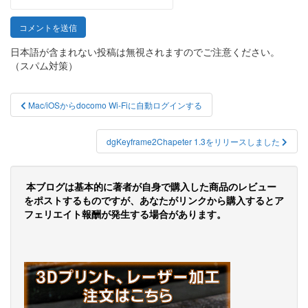
日本語が含まれない投稿は無視されますのでご注意ください。
（スパム対策）
投
Mac/iOSからdocomo Wi-Fiに自動ログインする
稿
ナ
dgKeyframe2Chapeter 1.3をリリースしました
ビ
ゲ
本ブログは基本的に著者が自身で購入した商品のレビュー
をポストするものですが、あなたがリンクから購入するとア
ー
フェリエイト報酬が発生する場合があります。
シ
ョ
ン