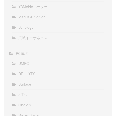
YAMAHAルーター
MacOSX Server
Synology
広域イーサネクスト
PC環境
UMPC
DELL XPS
Surface
e-Tax
OneMix
Razer Blade