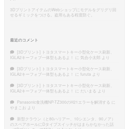
3DプリントアイテムのWebショップにモデルをグリグリ回
せるギミックをつける。盗用もある程度防ぐ。
最近のコメント
[3Dプリント] トヨタスマートキー小型化ケース刷新、
IGLA2キーフォブ一体型もあるよ！
に
気合小太郎
より
[3Dプリント] トヨタスマートキー小型化ケース刷新、
IGLA2キーフォブ一体型もあるよ！
に
furuta
より
[3Dプリント] トヨタスマートキー小型化ケース刷新、
IGLA2キーフォブ一体型もあるよ！
に
だいまる
より
Panasonic食洗機NP-TZ300のH21エラーを解消する
に
やまこお
より
新型クラウン（と80ハリアー、10シエンタ、90ノア）
のスペアホールにDタイプスイッチがはまらかなかった話