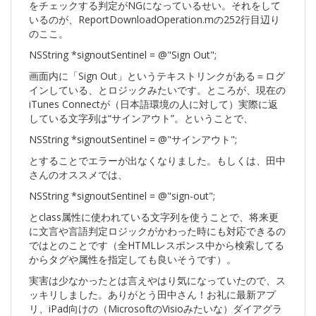
をチェックする判定がNGになっているせい。それをして
いるのが、ReportDownloadOperation.mの252行目辺り
のここ。
NSString *signoutSentinel = @"Sign Out";
画面内に「Sign Out」というテキストリンクがある＝ログ
インしている、とロジックみたいです。ところが、現在の
iTunes Connectが（日本語環境の人に対して）実際に返
している文字列は“サインアウト”。ということで、
NSString *signoutSentinel = @"サインアウト";
とすることでエラーが出なくなりました。もしくは、田中
さんのオススメでは、
NSString *signoutSentinel = @"sign-out";
とclass属性に使われている文字列を使うことで、将来更
に文言や言語判定ロジックがかわった時にも対応できるの
ではとのことです（全HTMLレスポンス中から検索してる
からタグや属性を指定しても良いそうです）。
実害は少なかったとは言えやはり気になっていたので、ス
ッキリしました。ありがとう田中さん！お礼に最新アプ
リ、iPad向けの（MicrosoftのVisioみたいな）ダイアグラ