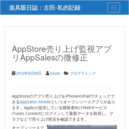
S
道具眼日誌：古田-私的記録
Toggle 
k
i
p
t
o
m
a
AppStore売り上げ監視アプ
i
リAppSalesの微修正
n
c
o
n
2012年8月20日
furuta
プログラミング
t
e
n
t
AppStoreのアプリ売り上げをiPhoneやiPadでチェックで
きる
AppSales-Mobile
というオープンソースアプリがあり
ます。Appleが提供している開発者向けWebサービス
iTunes Connectにログインして最新データを取得し、グ
ラフなどで売り上げ状況を確認できます。
オープンソースで