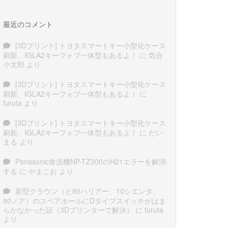
最近のコメント
[3Dプリント] トヨタスマートキー小型化ケース
刷新、IGLA2キーフォブ一体型もあるよ！
に
気合
小太郎
より
[3Dプリント] トヨタスマートキー小型化ケース
刷新、IGLA2キーフォブ一体型もあるよ！
に
furuta
より
[3Dプリント] トヨタスマートキー小型化ケース
刷新、IGLA2キーフォブ一体型もあるよ！
に
だい
まる
より
Panasonic食洗機NP-TZ300のH21エラーを解消
する
に
やまこお
より
新型クラウン（と80ハリアー、10シエンタ、
90ノア）のスペアホールにDタイプスイッチがはま
らかなかった話（3Dプリンターで解決）
に
furuta
より