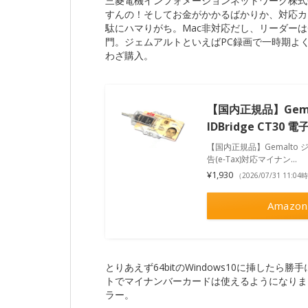
三菱電機インフォメーションネットワーク株式会社
すんの！そしてお金がかかるばかりか、対応カ
駄にハマりがち。Mac非対応だし、リーダーはG
門。ジェムアルトといえばPC録画で一時期よ
わざ購入。
【国内正規品】Gem
IDBridge CT30
【国内正規品】Gemalto ジ
告(e-Tax)対応マイナン...
¥1,930
（2026/07/31 11:0
Amazon
とりあえず64bitのWindows10に挿したら勝
トでマイナンバーカードは使えるようになりました
ラー。