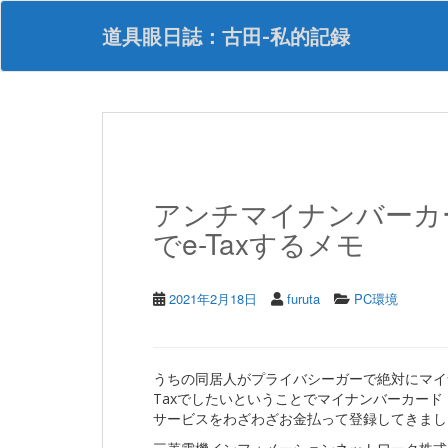
S
k
道具眼日誌：古田-私的記録
i
p
t
o
m
a
i
n
アンチマイナンバーカー
c
o
でe-Taxするメモ
n
t
e
2021年2月18日
furuta
PC環境
n
t
うちの同居人がプライバシーガーで絶対にマイ
Taxでしたいということでマイナンバーカー
サービスをわざわざお金払って登録してきまし