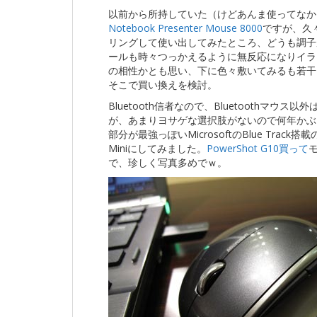
以前から所持していた（けどあんま使ってなか
Notebook Presenter Mouse 8000
ですが、久々に
リングして使い出してみたところ、どうも調子
ールも時々つっかえるように無反応になりイラ
の相性かとも思い、下に色々敷いてみるも若干
そこで買い換えを検討。
Bluetooth信者なので、Bluetoothマウ
が、あまりヨサゲな選択肢がないので何年かぶ
部分が最強っぽいMicrosoftのBlue Track搭載のMic
Miniにしてみました。
PowerShot G10買って
で、珍しく写真多めでｗ。