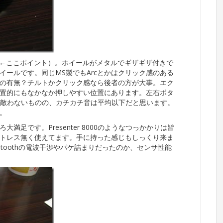
リ（←ここポイント）。ホイールがメタルでギザギザ付きで
イールです。同じMS製でもArcとかはクリック感のある
の有無？チルトかクリック感なら後者の方が大事。エク
置的にもなかなか押しやすい位置にあります。左右ボタ
00には敵わないものの、カチカチ音は平均以下だと思います。
。
足です。Presenter 8000のようなつっかかりは皆
トレス無く使えてます。手に持った感じもしっくり来ま
Bluetoothの電波干渉やパケ詰まりだったのか、センサ性能