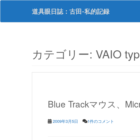
S
k
道具眼日誌：古田-私的記録
i
p
t
o
m
a
カテゴリー:
VAIO typ
i
n
c
o
n
t
e
n
Blue Trackマウス、Micros
t
2009年3月5日
1件のコメント