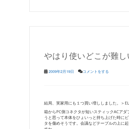
やはり使いどこが難し
2009年2月19日
コメントをする
結局、実家用にも１つ買い増ししました。＞EL
箱からPC側コネクタが短いスティックACア
うと思って本体をひょいっと持ち上げた時にビ
タを傷めそうです。会議などテーブルの上に起
すね。