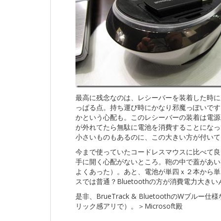
最高に残念なのは、レシーバーを装着した時に
っぱる点。持ち運び時にかなり邪魔っぽいです
かという心配も。このレシーバーの装着は電源
が外れてたら無駄に電池を消費することになっ
小さいものもあるのに、この大きい方が付いて
今まで使っていたコードレスマウスに比べて良
手に開く心配がないところ。鞄の中で蓋があい
よくあった）。あと、電池が単四ｘ２本から単３
スでは普通？Bluetoothの方が消費電力大き
是非、BrueTrack & Bluetoothの
リック感アリで）。＞Microsoft殿