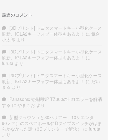
最近のコメント
[3Dプリント] トヨタスマートキー小型化ケース
刷新、IGLA2キーフォブ一体型もあるよ！
に
気合
小太郎
より
[3Dプリント] トヨタスマートキー小型化ケース
刷新、IGLA2キーフォブ一体型もあるよ！
に
furuta
より
[3Dプリント] トヨタスマートキー小型化ケース
刷新、IGLA2キーフォブ一体型もあるよ！
に
だい
まる
より
Panasonic食洗機NP-TZ300のH21エラーを解消
する
に
やまこお
より
新型クラウン（と80ハリアー、10シエンタ、
90ノア）のスペアホールにDタイプスイッチがはま
らかなかった話（3Dプリンターで解決）
に
furuta
より