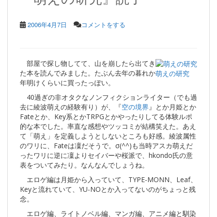
2006年4月7日
コメントをする
部屋で探し物してて、山を崩したら出てき
た本を読んでみました。たぶん去年の暮れか
萌えの研究
年明けくらいに買ったっぽい。
40過ぎの非オタクなノンフィクションライター（でも過
去に綾波萌えの経験有り）が、『
空の境界
』とか月姫とか
Fateとか、Key系とかTRPGとかやったりしてる体験ルポ
的な本でした。率直な感想やツッコミが結構笑えた。あえ
て「萌え」を定義しようとしないところも好感。綾波属性
のワリに、Fateは凜だそうで。σ(^^)も当時アスカ萌えだ
ったワリに逆に凜よりセイバーや桜派で、hkondo氏の意
表をついてみたり。なんなんでしょうね。
エロゲ編は月姫から入っていて、TYPE-MONN、Leaf、
Keyと流れていて、YU-NOとか入ってないのがちょっと残
念。
エロゲ編、ライトノベル編、マンガ編、アニメ編と馴染