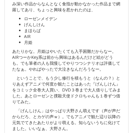
み深い作品からなんとなく食指が動かなかった作品まで網
羅してあり、ちょっと興味を惹かれたのは、
ローゼンメイデン
げんしけん
まほらば
AIR
月姫
あたりかな。月姫はやいたくても入手困難だからなー。
AIRつーかKey系は前から興味はあるんだけど絵がどう
も。でも筆者の人も我慢してやりつつシナリオは評価して
たなぁ。やればやったで大泣きなんだろうなー。
ということで、もう少し修行を積もうと（なんの？）と
りあえずアニメで何度か観たことはあった『げんしけん』
をコミック全巻大人買い、DVD３巻まで大人借りしてみま
した。あとローゼンと撲殺天使ドクロちゃんも１巻ずつ借
りてみた。
「げんしけん」はやっぱり大野さん萌えです（声が声だ
からだろ、とカゲの声ｗ）。でもアニメで観た辺り以降の
元気でてきたあたりがより萌える。知らないうちに化けて
ました。いいなぁ、大野さん。