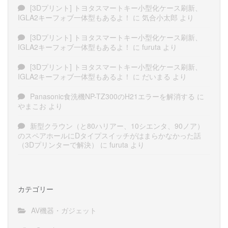
[3Dプリント] トヨタスマートキー小型化ケース刷新、
IGLA2キーフォブ一体型もあるよ！
に
気合小太郎
より
[3Dプリント] トヨタスマートキー小型化ケース刷新、
IGLA2キーフォブ一体型もあるよ！
に
furuta
より
[3Dプリント] トヨタスマートキー小型化ケース刷新、
IGLA2キーフォブ一体型もあるよ！
に
だいまる
より
Panasonic食洗機NP-TZ300のH21エラーを解消する
に
やまこお
より
新型クラウン（と80ハリアー、10シエンタ、90ノア）
のスペアホールにDタイプスイッチがはまらかなかった話
（3Dプリンターで解決）
に
furuta
より
カテゴリー
AV機器・ガジェット