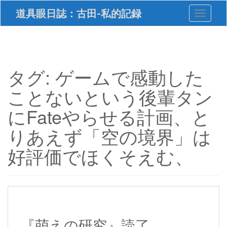
S
道具眼日誌：古田-私的記録
Toggle 
k
i
p
t
o
m
タグ:
ゲームで感動した
a
i
ことないという後輩タン
n
c
にFateやらせる計画、と
o
n
りあえず「空の境界」は
t
e
好評価でほくそえむ、
n
t
『萌えの研究』読了