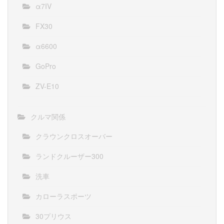
α7IV
FX30
α6600
GoPro
ZV-E10
クルマ関係
クラウンクロスオーバー
ランドクルーザー300
洗車
カローラスポーツ
30プリウス