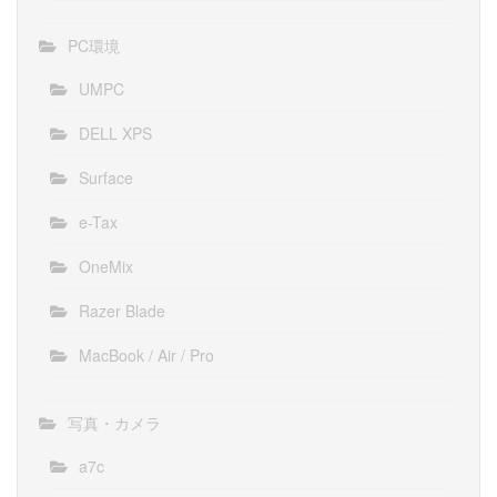
PC環境
UMPC
DELL XPS
Surface
e-Tax
OneMix
Razer Blade
MacBook / Air / Pro
写真・カメラ
a7c