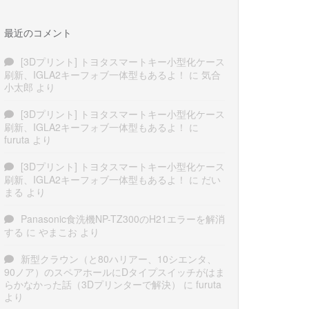
最近のコメント
[3Dプリント] トヨタスマートキー小型化ケース
刷新、IGLA2キーフォブ一体型もあるよ！
に
気合
小太郎
より
[3Dプリント] トヨタスマートキー小型化ケース
刷新、IGLA2キーフォブ一体型もあるよ！
に
furuta
より
[3Dプリント] トヨタスマートキー小型化ケース
刷新、IGLA2キーフォブ一体型もあるよ！
に
だい
まる
より
Panasonic食洗機NP-TZ300のH21エラーを解消
する
に
やまこお
より
新型クラウン（と80ハリアー、10シエンタ、
90ノア）のスペアホールにDタイプスイッチがはま
らかなかった話（3Dプリンターで解決）
に
furuta
より