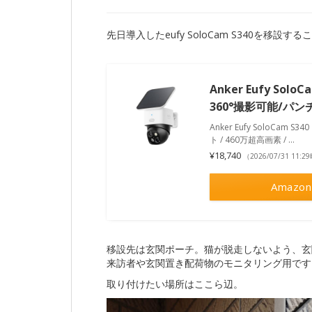
先日導入したeufy SoloCam S340を移設
Anker Eufy S
360°撮影可能/パンチ
Anker Eufy SoloCa
ト / 460万超高画素 / …
¥18,740
（2026/07/31 11:
Amazon
移設先は玄関ポーチ。猫が脱走しないよう、玄
来訪者や玄関置き配荷物のモニタリング用です
取り付けたい場所はここら辺。