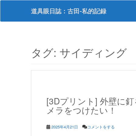
S
k
道具眼日誌：古田-私的記録
i
p
t
o
m
a
タグ:
サイディング
i
n
c
o
n
t
e
n
[3Dプリント] 外壁
t
メラをつけたい！
2025年4月21日
コメントをする