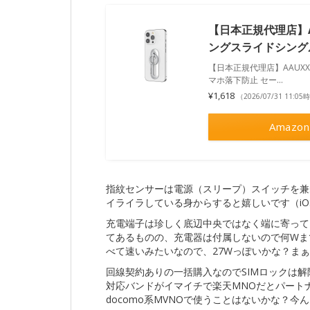
【日本正規代理店】AAUX
ングスライドシング
【日本正規代理店】AAUXX(オー
マホ落下防止 セー...
¥1,618
（2026/07/31 11:0
Amazon
指紋センサーは電源（スリープ）スイッチを兼ねて
イライラしている身からすると嬉しいです（iOS
充電端子は珍しく底辺中央ではなく端に寄ってい
てあるものの、充電器は付属しないので何Wまで
べて速いみたいなので、27Wっぽいかな？ま
回線契約ありの一括購入なのでSIMロックは
対応バンドがイマイチで楽天MNOだとパート
docomo系MVNOで使うことはないかな？今