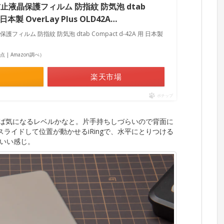
止液晶保護フィルム 防指紋 防気泡 dtab
 日本製 OverLay Plus OLD42A…
ィルム 防指紋 防気泡 dtab Compact d-42A 用 日本製
5時点 | Amazon調べ）
楽天市場
ポチップ
れれば気になるレベルかなと。片手持ちしづらいので背面に
通りスライドして位置が動かせるiRingで、水平にとりつける
いい感じ。