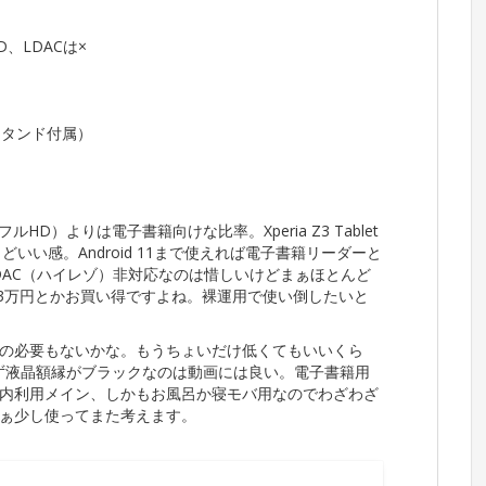
 HD、LDACは×
スタンド付属）
HD）よりは電子書籍向けな比率。Xperia Z3 Tablet
どいい感。Android 11まで使えれば電子書籍リーダーと
LDAC（ハイレゾ）非対応なのは惜しいけどまぁほとんど
.3万円とかお買い得ですよね。裸運用で使い倒したいと
の必要もないかな。もうちょいだけ低くてもいいくら
らず液晶額縁がブラックなのは動画には良い。電子書籍用
内利用メイン、しかもお風呂か寝モバ用なのでわざわざ
ぁ少し使ってまた考えます。