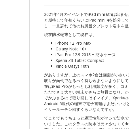
2021年4月のイベントでiPad mini 6t
と期待して年初くらいにiPad mini 4を
し、一旦忘れて他のお風呂タブレット端末を狙
現在防水端末として現在は、
iPhone 12 Pro Max
Galaxy Note 10+
iPad Pro 12.9 2018 + 防水ケース
Xperia Z3 Tablet Compact
Kindle Oasys 10th
がありますが、上のスマホ2台は画面が小さい
取りが面倒でなるべく持ち込まないようにしていま
在はiPad Proがもっとも利用頻度が多く
ただでさえ大きい端末がさらに無骨になり、か
でかぶさるので取り回しはイマイチ。Xperia
Android 5世代の端末で電子書籍はまだい
イリールーチン回すくらいなんですが。
てことでもうちょっと処理性能がマシで防水で
いました。このクラスの防水は元々少なくてdocomo