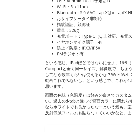
OS：Android 10 (11予定あり）
Wi-Fi：5（11ac）
Bluetooth：5.0 AAC、aptXは○、aptX
おサイフケータイ非対応
指紋認証、顔認証
重量：326g
充電ポート：Type-C（Qi非対応、充電
イヤホンマイク端子：有
防止／防塵：IPX3/IP5X
FMラジオ：有
という感じ。iPadほどではないにせよ、16:9（フル
Compactと全く同一サイズ、解像度で、ちょう
してなら数年くらいは使えるかな？Wi-Fi6や
動画これでみないし。という感じで、これが1
思います。
画面の色味（色温度）は好みの白さでカスタム
い。過去のd-tabと違って背面カラーに関わ
ならホワイトでも良かったなーという気も。室
反射低減フィルムも貼らなくていいかなと。ま