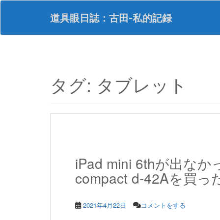
S
k
道具眼日誌：古田-私的記録
i
p
t
o
m
a
タグ:
タブレット
i
n
c
o
n
t
e
n
iPad mini 6thが
t
compact d-42Aを買
2021年4月22日
コメントをする