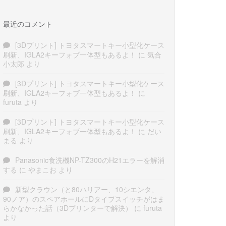
最近のコメント
[3Dプリント] トヨタスマートキー小型化ケース
刷新、IGLA2キーフォブ一体型もあるよ！
に
気合
小太郎
より
[3Dプリント] トヨタスマートキー小型化ケース
刷新、IGLA2キーフォブ一体型もあるよ！
に
furuta
より
[3Dプリント] トヨタスマートキー小型化ケース
刷新、IGLA2キーフォブ一体型もあるよ！
に
だい
まる
より
Panasonic食洗機NP-TZ300のH21エラーを解消
する
に
やまこお
より
新型クラウン（と80ハリアー、10シエンタ、
90ノア）のスペアホールにDタイプスイッチがはま
らかなかった話（3Dプリンターで解決）
に
furuta
より