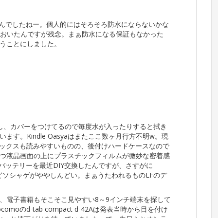
hは出ませんでしたねー。個人的にはそろそろ防水にならないかな
処分しておいたんですが残念。まぁ防水になる保証もなかった
うことにしました。
し、カバーをつけてるので毎度水が入ったりすると拭き
す。Kindle Oasyaはまたここ数ヶ月行方不明w。現
、コミックスも読みやすいものの、後付けハードケースなので
つ液晶画面の上にプラスチックフィルムが微妙な密着感
のバッテリーを最近DIY交換したんですが、さすがに
いけどソシャゲがややしんどい。まぁうたわれるものLFのデ
、電子書籍もそこそこ見やすい8～9インチ端末を探して
のd-tab compact d-42Aは発表当時から目を付け