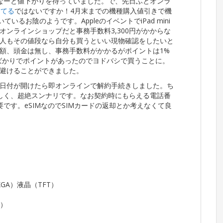
なーと値下がりを待っていました。で、先日ふとオンラ
ってる
ではないですか！4月末までの機種購入値引きで機
ているお陰のようです。AppleのイベントでiPad mini
ンラインショップだと事務手数料3,300円がかからな
人もその値段なら自分も買うといい現物確認をしたいと
額、頭金は無し、事務手数料がかかるがポイントは1%
買ったばかりでポイントがあったのでヨドバシで買うことに。
避けることができました。
日付が開けたら即オンラインで解約手続きしました。ち
しく、超絶スンナリです。なお契約時にもらえる電話番
です。eSIMなのでSIMカードの返却とか考えなくて良
UXGA）液晶（TFT）
ト）