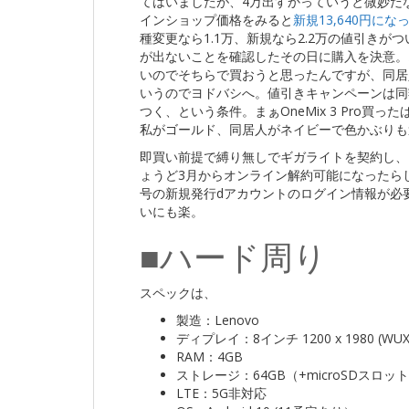
てはいましたが、4万出すかっていうと微妙だ
インショップ価格をみると
新規13,640円にな
種変更なら1.1万、新規なら2.2万の値引きがつい
が出ないことを確認したその日に購入を決意。オ
いのでそちらで買おうと思ったんですが、同居
いうのでヨドバシへ。値引きキャンペーンは同
つく、という条件。まぁOneMix 3 Pro
私がゴールド、同居人がネイビーで色かぶりも
即買い前提で縛り無しでギガライトを契約し、
ょうど3月からオンライン解約可能になったら
号の新規発行dアカウントのログイン情報が必要
いにも楽。
■ハード周り
スペックは、
製造：Lenovo
ディプレイ：8インチ 1200 x 1980 (W
RAM：4GB
ストレージ：64GB（+microSDスロッ
LTE：5G非対応