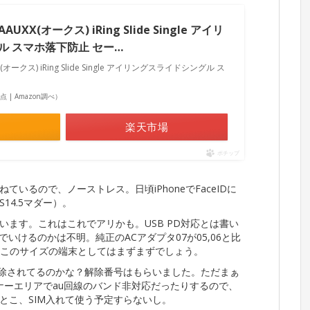
X(オークス) iRing Slide Single アイリ
ル スマホ落下防止 セー…
クス) iRing Slide Single アイリングスライドシングル ス
5時点 | Amazon調べ）
楽天市場
ポチップ
いるので、ノーストレス。日頃iPhoneでFaceIDに
14.5マダー）。
ます。これはこれでアリかも。USB PD対応とは書い
いけるのかは不明。純正のACアダプタ07が05,06と比
ぁこのサイズの端末としてはまずまずでしょう。
解除されてるのかな？解除番号はもらいました。ただまぁ
ナーエリアでau回線のバンド非対応だったりするので、
んとこ、SIM入れて使う予定すらないし。