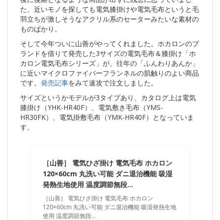
た。近いモノを探しても電気膝掛けや電気毛布というと毛
羽立ちが激しそうなアクリル系のセーターみたいな素材の
ものばかり。
そして今年ついに山善がやってくれました。ホカロンのブ
ランドを借りて発売した3サイズの電気毛布＆膝掛け「ホ
カロン電気毛布シリーズ」が、往年の「ふんわりあんか」
に近いマイクロファイバーフランネルの肌触りのよい商品
です。
発売記事
をみて速攻で注文しました。
サイズというかモデルが3タイプあり、カタログ上は電気
膝掛け（YHK-HR40F）、電気敷き毛布（YMS-
HR30FK）、電気掛敷毛布（YMK-HR40F）となっていま
す。
［山善］ 電気ひざ掛け 電気毛布 ホカロン
120×60cm 丸洗い可能 ダニ退治機能 吸湿
発熱生地使用 温度調節無段…
［山善］ 電気ひざ掛け 電気毛布 ホカロン
120×60cm 丸洗い可能 ダニ退治機能 吸湿発熱生地
使用 温度調節無段…