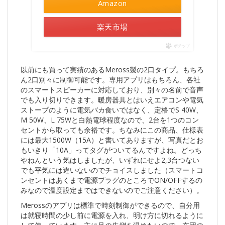
Amazon
楽天市場
ポチップ
以前にも買って実績のあるMeross製の2口タイプ。もちろ
ん2口別々に制御可能です。専用アプリはもちろん、各社
のスマートスピーカーに対応しており、別々の名前で音声
でも入り切りできます。暖房器具とはいえエアコンや電気
ストーブのように電気バカ食いではなく、定格でS 40W、
M 50W、L 75Wと白熱電球程度なので、2台を1つのコン
セントから取っても余裕です。ちなみにこの商品、仕様表
には最大1500W（15A）と書いてありますが、写真だとお
もいきり「10A」ってタグがついてるんですよね。どっち
やねんという気はしましたが、いずれにせよ2,3台つない
でも平気には違いないのでチョイスしました（スマートコ
ンセントはあくまで電源プラグのところでON/OFFするの
みなので温度設定まではできないのでご注意ください）。
Merossのアプリは標準で時刻制御ができるので、自分用
は就寝時間の少し前に電源を入れ、明け方に切れるように