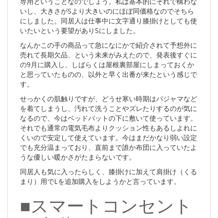
専用ということなのでしょう。私は基本的にそれで構わな
いし、大きさがSより大きいのにほぼ同価格なのでそちら
にしました。同居人は仕事中に文字通り膝掛けとしても使
いたいという要望がありSにしました。
なんかこの手の商品って急になにかで紹介されて予想外に
売れて長期欠品、という未来がみえたので、発表後すぐに
の9月に購入し、しばらくは屋根裏部屋にしまっておくか
と思っていたものの、以外と早く出番が来たという感じで
す。
せっかくの肌触りですが、どうせ寒い時期はパジャマなど
を着てしまうし、汚れて洗うことやズレたりするのが気に
なるので、今はベッドパットの下に敷いて使っています。
それでも通常の電気毛布よりクッション性もあるしよれに
くいので安定して使えています。今はまだかなり弱い設定
でも充分温まっており、直前まで誰か布団に入っていたよ
うな優しい暖かさがたまらないです。
同居人も気に入ったらしく、膝掛けに加えて肩掛け（くる
まり）用でLを追加購入をしようかと言っています。
■スマートコンセント