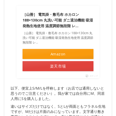
［山善］ 電気掛・敷毛布 ホカロン
188×130cm 丸洗い可能 ダニ退治機能 吸湿
発熱生地使用 温度調節無段階 レ…
［山善］ 電気掛・敷毛布 ホカロン 188×130cm 丸
洗い可能 ダニ退治機能 吸湿発熱生地使用 温度調節
無段階 レ…
Amazon
楽天市場
ポチップ
以下、便宜上S/M/Lを呼称します（お店では通用しないと
思うのでご注意ください）。我が家では自分用にM、同居
人用にSを購入しました。
違いはサイズだけではなく、SとLが両面ともフラネル生地
ですが、Mだけは片面のみになっています。文字通り敷き