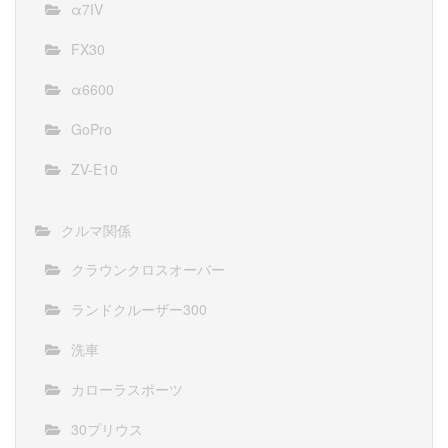
α7IV
FX30
α6600
GoPro
ZV-E10
クルマ関係
クラウンクロスオーバー
ランドクルーザー300
洗車
カローラスポーツ
30プリウス