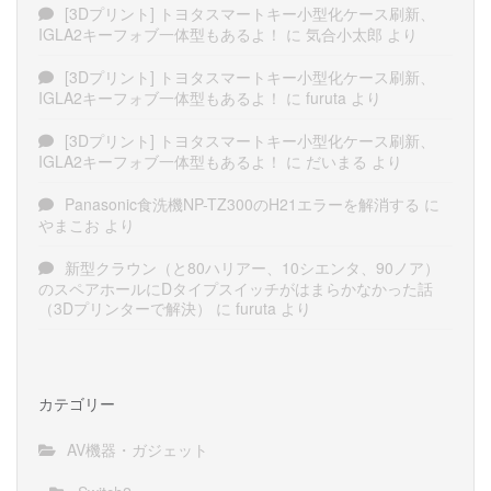
[3Dプリント] トヨタスマートキー小型化ケース刷新、
IGLA2キーフォブ一体型もあるよ！
に
気合小太郎
より
[3Dプリント] トヨタスマートキー小型化ケース刷新、
IGLA2キーフォブ一体型もあるよ！
に
furuta
より
[3Dプリント] トヨタスマートキー小型化ケース刷新、
IGLA2キーフォブ一体型もあるよ！
に
だいまる
より
Panasonic食洗機NP-TZ300のH21エラーを解消する
に
やまこお
より
新型クラウン（と80ハリアー、10シエンタ、90ノア）
のスペアホールにDタイプスイッチがはまらかなかった話
（3Dプリンターで解決）
に
furuta
より
カテゴリー
AV機器・ガジェット