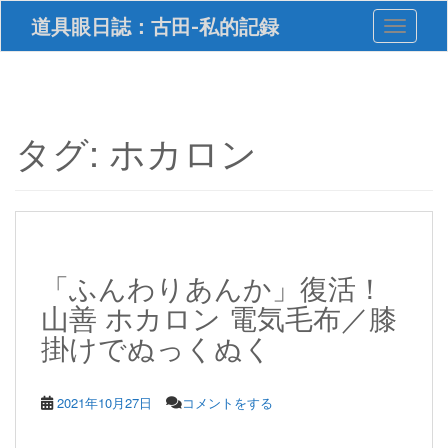
S
道具眼日誌：古田-私的記録
Toggle 
k
i
p
t
o
m
タグ:
ホカロン
a
i
n
c
o
n
t
「ふんわりあんか」復活！
e
山善 ホカロン 電気毛布／膝
n
t
掛けでぬっくぬく
2021年10月27日
コメントをする