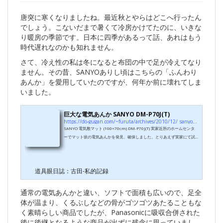
唐突に寒くなりましたね。最近秋とやらはどこへ行ったん
でしょう。こないだまで暑くて冷房かけてたのに、いきな
り暖房の季節です。日本に四季があるって話、あれはもう
時代遅れなのかも知れません。
さて、冷え性の私は冬になると布団の中で足が冷えてなり
ません。その昔、SANYOありし頃はこちらの「ふんわり
あんか」を愛用していたのですが、何年か前に壊れてしま
いました。
巨大な電気あんか SANYO DM-P70J(T)
https://do-gugan.com/~furuta/archives/2010/12/_sanyo_dm-p70jt.html
SANYO 電気敷マット (100×70cm) DM-P70J(T) 実家近所のホームセンタ
ーでマット状の電気あんかを発見、確保しました。とりあえず実家にて試
用。パッケージには「ふんわりあんか」と書いてますが、どちらかという
と足下専用の電気敷き毛布といった方が正しいかも知れません。製品ペー
ジでも「電気敷きマット」ってなってますし。 σ(^^)は冷え性で冬は足が冷
道具眼日誌：古田-私的記録
えて寝られずあんか必須なんですが、あの固い感触は苦手でした。で、最
近はソフトタイプのものを使ってたんですが、こっちはこっちでなにやら
「クシャ」ってビニール的...
通常の電気あんかと違い、ソフトで面積も広いので、足全
体が温まり、くるぶしなどの骨がゴツゴツあたることもな
く素晴らしい商品でしたが、Panasonicに吸収合併された
後に後継となるような商品が出ずに残念に思っていまし