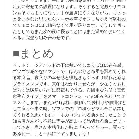
して使っています。主に足の先側を温めたいので、布団の
足元に寄せての設置になります。そうすると電源やリモコ
ンもそちらよりになり、手が届きにくくなりがち。ちょっ
と暑いかなと思ったらスマホや声でオフしちゃえば済むの
でリモコンはほぼ触らなくて用が足ります。そうして切っ
たとしてもまた次の夜に寝ることにはまた温めておいてく
れる。完璧な組み合わせです。
■まとめ
ベットシーツ／パッドの下に敷いてしまえばほぼ存在感、
ゴツゴツ感のないマットで、ほんのりと布団を温めてくれ
る本商品、寝入りの幸せ感と寝起きもぐっすり眠れた感は
プライスレスです。真冬はわかりませんが、少なくともし
ばらくは暖房いらずに節電もできる。布団用ならM（電気
敷毛布タイプ）をスマートコンセントとの組み合わせでオ
ススメします。またSやLは極上肌触りで膝掛けや肌掛けと
して座り仕事の時、ソファでのゴロ寝などマルチに活躍し
てくれると思います。「ホカロン」の名前を冠したことで
知名度があがり不意に需要が高まって品切れる前にゲット
しておき、寒さが本格化した時に「知ってたわー。買って
あるわー。」と一緒にドヤりましょう！