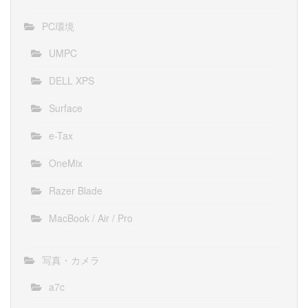
PC環境
UMPC
DELL XPS
Surface
e-Tax
OneMix
Razer Blade
MacBook / Air / Pro
写真・カメラ
a7c