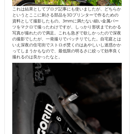
これは結果としてブログ記事にも使いましたが、どちらか
というとここに刺さる部品を3Dプリンターで作るための
資料として撮影したもの。3mmに満たない細い金属パー
ツをマクロで撮ったわけですが、しっかり形状までわかる
写真が撮れたので満足。これも急ぎで欲しかったので深夜
の撮影でしたが、一発撮りでバッチリでした。自宅庭とは
いえ深夜の住宅街でストロボ焚くのはあやしいし迷惑かか
ってしまうかもなので、最低限の明るさに絞って効率良く
撮れるのは良かったなと。