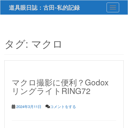
S
道具眼日誌：古田-私的記録
Toggle 
k
i
p
t
o
m
タグ:
マクロ
a
i
n
c
o
n
t
マクロ撮影に便利？Godox
e
リングライトRING72
n
t
2024年3月11日
コメントをする