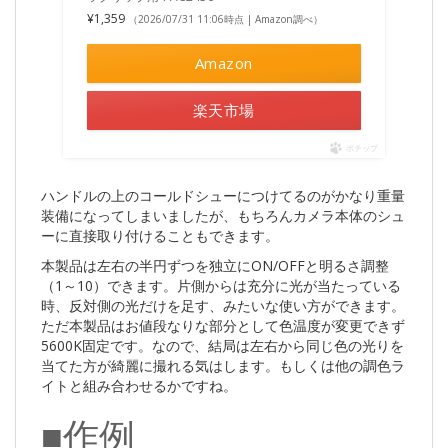
¥1,359
（2026/07/31 11:06時点 | Amazon調べ）
Amazon
楽天市場
ポチップ
ハンドルの上のコールドシューにつけてるのがかなり重量
装備になってしまいましたが、もちろんカメラ本体のシュ
ーに直接取り付けることもできます。
本製品は左右の半円ずつを独立にON/OFFと明るさ調整
（1～10）できます。片側からは充分に光が当たっている
時、反対側の光だけを足す、みたいな使い方ができます。
ただ本製品はお値段なりな部分として色温度が変更できず
5600K固定です。なので、結局は左右から同じ色の光りを
当てた方が綺麗に撮れる気はします。もしくは他の調色ラ
イトと組み合わせるかですね。
■作例