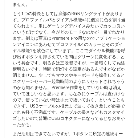
ません。
もう1つの特長としては底部のRGBリングライトがありま
す。プロファイルx3とダイアル機能x4に個別に色を割り当
てられます。単にゲーミングデバイスみたいでカッコ良い
というだけでなく、今がどのモードなのかが一目でわかり
ます。例えば写真はPremiere Pro用なのでアプリケーショ
ンアイコンにあわせてプロファイル1のカラーとそのダイ
ヤル機能1を紫色にしています。ここでダイヤル機能2を呼
び出すボタンを押さえている間はグリーンに変化する、と
いう具合です。明るさは三段階ですが、一番暗くしても結
構明るいです。時間で消灯する設定があるんですがなぜか
消えません。少しでもマウスやキーボードを操作してると
スクリーンセーバー起動時間のようにリセットされちゃう
のかも知れません。Premiere作業をしていない時は消え
ていてほしいなと思います。ちなみにケーブルは直付けな
ので、使っていない時は手元で抜いておく、ということも
できず、USBケーブルの根元まで辿って抜き差しが必要で
これも軽く不満点です。ケーブルの長さなどもカスタマイ
ズしたいので普通にUSBコネクターになってるとなお良か
ったかも。
まだ活用はできてないですが、1ボタンに所定の連続キー