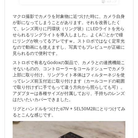
ポチップ
マクロ撮影でカメラを対象物に近づけた時に、カメラ自身
が影になってしまうことがあります。それを改善したく
て、レンズ周りに円環状（リング状）にLEDライトを光ら
せられるリングライトを導入しました。よくA〇とかで瞳
にリングが映ってるアレですｗ。ストロボではなく定常光
なので動画にも使えますし、写真でもプレビューが正確に
見られるので便利です。
ストロボで有名なGodoxの製品で、カメラとの連携機能こ
そないものの、コントローラーをコールドシューでカメラ
上部に取り付け、リングライト本体はフィルターネジを使
ってレンズ前玉付近に取り付けます（カールコードの範囲
で取り付けずに手でもって違う方向から照らしても可）。
アダプターは各種サイズが付属しており、手持ちのレンズ
はだいたいカバーできました。
リグとハンドルをつけたα7IV + SEL50M28にとりつけてみ
るとこんな感じです。