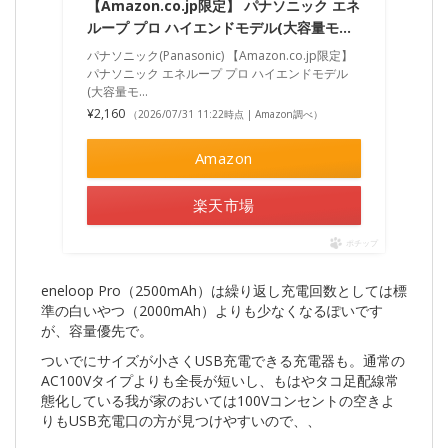
【Amazon.co.jp限定】 パナソニック エネ
ループ プロ ハイエンドモデル(大容量モ…
パナソニック(Panasonic) 【Amazon.co.jp限定】
パナソニック エネループ プロ ハイエンドモデル
(大容量モ…
¥2,160
（2026/07/31 11:22時点 | Amazon調べ）
Amazon
楽天市場
ポチップ
eneloop Pro（2500mAh）は繰り返し充電回数としては標
準の白いやつ（2000mAh）よりも少なくなるぽいです
が、容量優先で。
ついでにサイズが小さくUSB充電できる充電器も。通常の
AC100Vタイプよりも全長が短いし、もはやタコ足配線常
態化している我が家のおいては100Vコンセントの空きよ
りもUSB充電口の方が見つけやすいので、、