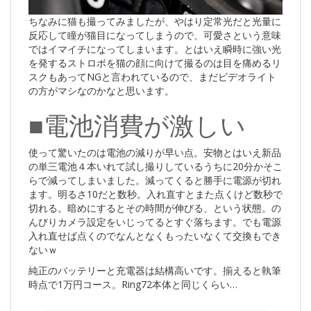
ちなみに猫も撮ってみましたが、やはり定常光だと光量に
反応して瞳が猫目になってしまうので、可愛さという意味
ではイマイチになってしまいます。とはいえ瞬時に強い光
を発するストロボを猫の顔に向けて撮るのは目を痛めるリ
スクもあってNGと言われているので、まだビデオライト
の方がマシなのかなと思います。
■電池消費が激しい
使って驚いたのは電池の減りが早い点。安物とはいえ新品
の単三電池４本いれて試し撮りしているうちに20分かそこ
らで減ってしまいました。減ってくると勝手に電源が切れ
ます。明るさ10だと数秒。入れ直すとまた点くけど数秒で
切れる。暗めにするとその時間が伸びる、という状態。の
んびりカメラ設定をいじってるとすぐ落ちます。でも電源
入れ直せば点くのでなんとなくもったいなくて交換もでき
ないｗ
純正のバッテリーと充電器は結構高いです。揃えると執筆
時点で1万円コース。Ring72本体と同じくらい…