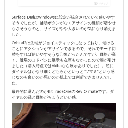
ポチップ
Surface DialはWindowsに設定が統合されていて使いやす
そうでしたが、補助ボタンがなくアサインの種類が増やせ
なさそうなのと、サイズがやや大きいのが気になり消えま
した。
Orbital2は先端がジョイスティックになっており、傾ける
ことにアクションがアサインできるので、それでモード切
替をすれば使いやすそうな印象だったんですが、価格が高
く、近場のヨドバシに展示も在庫もなかったので腰が引け
ました（購入時点ではAkibaなら展示ありでした）。逆に
ダイヤルはかなり細くどちらかというと”ツマミ”という感
じなのも良いのか悪いのか机上では判断できませんでし
た。
最終的に選んだのがBitTradeOneのRev-O-mateです。ダ
イヤルの径と価格がちょうどいい感。