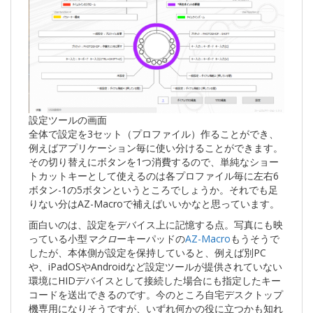
設定ツールの画面
全体で設定を3セット（プロファイル）作ることができ、
例えばアプリケーション毎に使い分けることができます。
その切り替えにボタンを1つ消費するので、単純なショー
トカットキーとして使えるのは各プロファイル毎に左右6
ボタン-1の5ボタンというところでしょうか。それでも足
りない分はAZ-Macroで補えばいいかなと思っています。
面白いのは、設定をデバイス上に記憶する点。写真にも映
っている小型
マクロ
ーキーパッドの
AZ-Macro
もうそうで
したが、本体側が設定を保持していると、例えば別PC
や、iPadOSやAndroidなど設定ツールが提供されていない
環境にHIDデバイスとして接続した場合にも指定したキー
コードを送出できるのです。今のところ自宅デスクトップ
機専用になりそうですが、いずれ何かの役に立つかも知れ