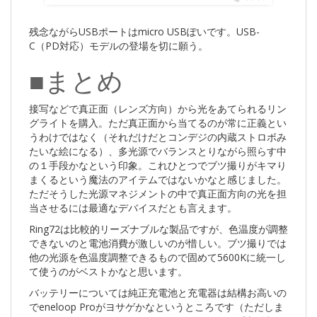
残念ながらUSBポートはmicro USBぽいです。USB-
C（PD対応）モデルの登場を切に願う。
■まとめ
接写などで真正面（レンズ方向）から光をあてられるリン
グライトを購入。ただ真正面から当てるのが常に正義とい
うわけではなく（それだけだとコンデジの内蔵ストロボみ
たいな絵になる）、多光源でバランスとりながら照らす中
の１手段かなという印象。これひとつでブツ撮りがキマり
まくるという魔法のアイテムではないかなと感じました。
ただそうした光源マネジメントの中で真正面方向の光を担
当させるには最適なデバイスだとも言えます。
Ring72は比較的リーズナブルな製品ですが、色温度が調整
できないのと電池消費が激しいのが惜しい。ブツ撮りでは
他の光源を色温度調整できるもので固めて5600Kに統一し
て使うのがベストかなと思います。
バッテリーについては純正充電池と充電器は結構お高いの
でeneloop Proがヨサゲかなというところです（ただしま