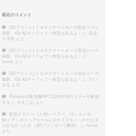
最近のコメント
[3Dプリント] トヨタスマートキー小型化ケース
刷新、IGLA2キーフォブ一体型もあるよ！
に
気合
小太郎
より
[3Dプリント] トヨタスマートキー小型化ケース
刷新、IGLA2キーフォブ一体型もあるよ！
に
furuta
より
[3Dプリント] トヨタスマートキー小型化ケース
刷新、IGLA2キーフォブ一体型もあるよ！
に
だい
まる
より
Panasonic食洗機NP-TZ300のH21エラーを解消
する
に
やまこお
より
新型クラウン（と80ハリアー、10シエンタ、
90ノア）のスペアホールにDタイプスイッチがはま
らかなかった話（3Dプリンターで解決）
に
furuta
より