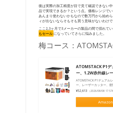
後は実際の加工精度が目で見て確認できない中
品で実現できるか？という点。価格レンジでい
あんまり使わないかもなので数万円から始めら
ィが出ないならそもそも買う意味がないわけで
ここ2,3ヶ月で3メーカーの製品の間で揺れて
もセール
になっていてさらに悩みました。
梅コース：ATOMSTAC
ATOMSTACK 
ー、1.2W赤外線
ATOMSTACK P1デュ
ー、レーザーカッター、密
¥52,613
（2026/08/08 17:
Amazon