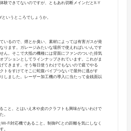
体験できてないのですが、ともあれ切断メインだとX-Y
Yというところでしょうか。
ているので、煙とか臭い、素材によっては有害ガスが発
なります。ガレージみたいな場所で使えればいいんです
せん。そこで大抵の機種には背面にファンのついた排気
オプションとしてラインナップされています。これがま
げてきます。そう毎日使うわけでもないので庭でやる
クトをすけてそこに蛇腹パイプつないで屋外に逃がす
りしました。レーザー加工機の導入に当たって金銭面以
あること。とはいえ木や皮のクラフトも興味がないわけで
た。
Wi-Fi対応機であること。制御PCとの距離を気にしなく
す。