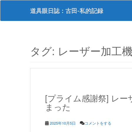
S
k
道具眼日誌：古田-私的記録
i
p
t
o
m
a
タグ:
レーザー加工
i
n
c
o
n
t
e
n
[プライム感謝祭] レーザ
t
まった
2025年10月5日
コメントをする