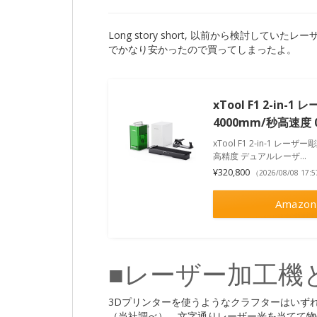
Long story short, 以前から検討して
でかなり安かったので買ってしまったよ。
xTool F1 2-i
4000mm/秒高速度
xTool F1 2-in-1 レ
高精度 デュアルレーザ…
¥320,800
（2026/08/08 17
Amazon
■レーザー加工機
3Dプリンターを使うようなクラフターはいず
（当社調べ）。文字通りレーザー光を当てて物