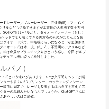
ドレーザー／ブルーレーザー、赤外線(IR)（ファイバ
クリルなども切断できますが工業用の大型機で数十万円
、SOHO向けレベルだと、ダイオードレーザー（もしく
は2ヘッドで切り替えできる両対応のものがほとんどな気
はダイオード式で、中級機くらいになるとIRが追加され
ダイオード式は木、皮、紙、布、不透明のアクリルなど
。IRは金属やプラスチック向けという感じ。今回は3Dプ
たはデュアル機に絞って検討しました。
ガルバノ）
バノ式という違いがあります。X-Yは文字通りヘッドが縦
ンターや多くの3Dプリンター、カッティングマシーン
一箇所に固定で、レーザを反射する鏡の角度を変えて広
クターの親戚みたいなもんでしょうか。ChatGPTさんに
ぶあやしいのはご愛敬。