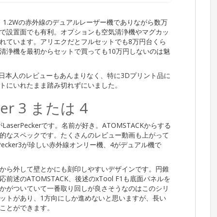
1.2Wの赤外線のデュアルレーザー機でありながら数万
で設置面でも有利。オプションも空気清浄機やマグカッ
れています。アリエクだとフルセットでも8万円台くら
清浄機を最初からセットで買っても10万円しないのは魅
、日本人のレビューもあんまりなく、特に3Dプリント品に
トにいれたまま踏み切れずにいました。
er 3 または 4
serPeckerです。名前が好き。ATOMSTACKからする
的なスペックです。たくさんのレビュー動画も上がって
Pecker3が珍しい赤外線オンリー機、4がデュアル機で
から外して壁とかにも刻印しやすいデザインです。円錐
のATOMSTACK、後述のxTool F1も底面パネルを
かがついていて一番取り回しが良さそうなのはこのシリ
ットがあり、1方向にしか進めないと思いますが、長い
ことができます。