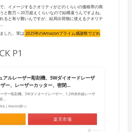
で、イメージするクオリティがどのくらいの価格帯の商
うと数万～20万超えくらいなので結構違うんですよね。
れると有り難いんですが、結局出荷物に使えるクオリテ
…
いました。実は
2025年のAmazonプライム感謝祭でどれ
K P1
P1デュアルレーザー彫刻機、5Wダイオードレーザ
レーザー、レーザーカッター、密閉…
アルレーザー彫刻機、5Wダイオードレーザー、1.2W赤外線レーザ
閉…
57時点 | Amazon調べ）
楽天市場
ポチップ