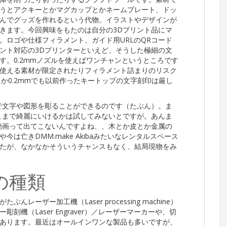
うとアクキーとかマグカップとかネームプレート、ドッ
んでグッズを作れるという代物。イラストやデザインが
きます。今回興味をもたのは自分の3Dプリント品にマ
。ロゴや仕様フィラメント、ガイド用URLのQRコード
ント対応の3Dプリンターといえど、そうした極細の文
す。0.2mmノズルを使えばワンチャンというところです
使える素材が限定されたりフィラメント詰まりのリスク
うか0.2mmでも以前作ったキートップの文字刻印は厳し
で文字や図形を彫ることができるのです（たぶん）。ま
こまで綺麗にいけるかは試してみないとですが。あんま
動画って出てこないんですよね、、木とか皮とか金属の
は亡きDMM.make Akibaみたいなレンタルスペース
たが、なかなかそういうチャンスもなく、結局現物をみ
の種類
ーザー加工機（Laser processing machine）
機（Laser Engraver）／レーザーマーカーや、切
あります。最近はオールインワンな製品も多いですが、