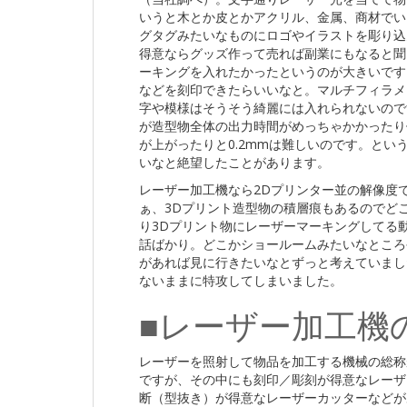
いうと木とか皮とかアクリル、金属、商材でい
グタグみたいなものにロゴやイラストを彫り込
得意ならグッズ作って売れば副業にもなると聞
ーキングを入れたかったというのが大きいです
などを刻印できたらいいなと。マルチフィラメ
字や模様はそうそう綺麗には入れられないので
が造型物全体の出力時間がめっちゃかかったり
が上がったりと0.2mmは難しいのです。とい
いなと絶望したことがあります。
レーザー加工機なら2Dプリンター並の解像度
ぁ、3Dプリント造型物の積層痕もあるのでど
り3Dプリント物にレーザーマーキングしてる
話ばかり。どこかショールームみたいなところや今
があれば見に行きたいなとずっと考えていまし
ないままに特攻してしまいました。
■レーザー加工機
レーザーを照射して物品を加工する機械の総称がたぶんレ
ですが、その中にも刻印／彫刻が得意なレーザー彫刻
断（型抜き）が得意なレーザーカッターなどが