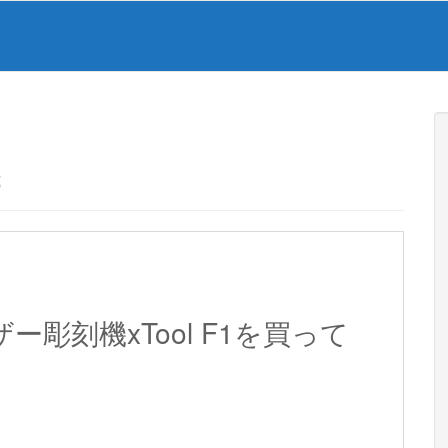
機
ー彫刻機xTool F1を買って