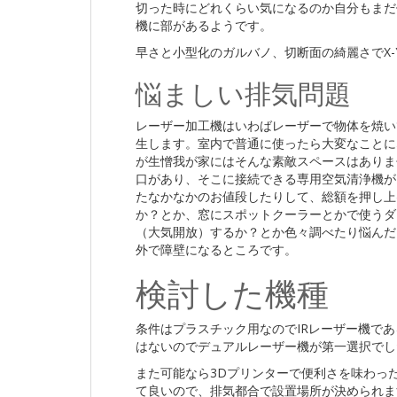
切った時にどれくらい気になるのか自分もまだ
機に部があるようです。
早さと小型化のガルバノ、切断面の綺麗さでX-
悩ましい排気問題
レーザー加工機はいわばレーザーで物体を焼い
生します。室内で普通に使ったら大変なことに
が生憎我が家にはそんな素敵スペースはありま
口があり、そこに接続できる専用空気清浄機が
たなかなかのお値段したりして、総額を押し上
か？とか、窓にスポットクーラーとかで使うダ
（大気開放）するか？とか色々調べたり悩んだ
外で障壁になるところです。
検討した機種
条件はプラスチック用なのでIRレーザー機で
はないのでデュアルレーザー機が第一選択でし
また可能なら3Dプリンターで便利さを味わった
て良いので、排気都合で設置場所が決められま