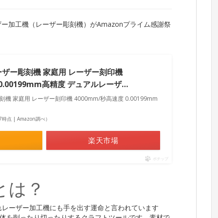
いたレーザー加工機（レーザー彫刻機）がAmazonプライム感謝祭
n-1 レーザー彫刻機 家庭用 レーザー刻印機
 0.00199mm高精度 デュアルレーザ…
ーザー彫刻機 家庭用 レーザー刻印機 4000mm/秒高速度 0.00199mm
:57時点 | Amazon調べ）
楽天市場
ポチップ
とは？
れレーザー加工機にも手を出す運命と言われています
体を削ったり切ったりするクラフトツールです。素材で