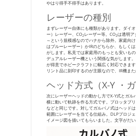
やはり得手不得手はあります。
レーザーの種別
まずレーザー自体にも種類があります。ダイオー
ー）レーザー、CO
レーザー等。CO
は透明ア
2
2
～という規模感なのでハナから除外。家庭向け
はブルーレーザー）かIRのどちらか、もしく
がします。私見では家庭用のもっとも安いもの
デュアルレーザー機という関係な気がします。
が得意でホビークラフトに幅広く対応できます
リント品に刻印するのが主眼なので、IR機ま
ヘッド方式（X-Y ・
次にレーザーヘッドの動かし方でX-Y式とガル
横に動いて軌跡を作る方式です。プロッタプリ
などと同じです。対してガルバノ式はヘッドは
範囲にレーザーを当てる仕組み。DLPプロジェ
イメージ図を描いてもらいました。文字がだい