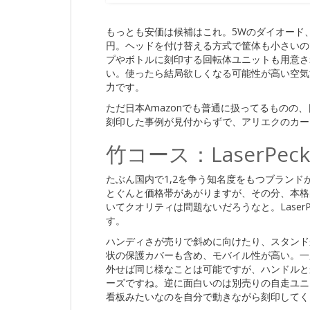
もっとも安価は候補はこれ。5Wのダイオード、
円。ヘッドを付け替える方式で筐体も小さいの
プやボトルに刻印する回転体ユニットも用意さ
い。使ったら結局欲しくなる可能性が高い空気
力です。
ただ日本Amazonでも普通に扱ってるものの
刻印した事例が見付からずで、アリエクのカー
竹コース：LaserPeck
たぶん国内で1,2を争う知名度をもつブランドがLa
とぐんと価格帯があがりますが、その分、本格
いてクオリティは問題ないだろうなと。Laser
す。
ハンディさが売りで斜めに向けたり、スタンド
状の保護カバーも含め、モバイル性が高い。一応前述
外せば同じ様なことは可能ですが、ハンドルと
ーズですね。逆に面白いのは別売りの自走ユニ
看板みたいなのを自分で動きながら刻印してく