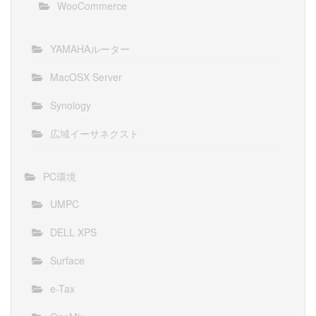
WooCommerce
YAMAHAルーター
MacOSX Server
Synology
広域イーサネクスト
PC環境
UMPC
DELL XPS
Surface
e-Tax