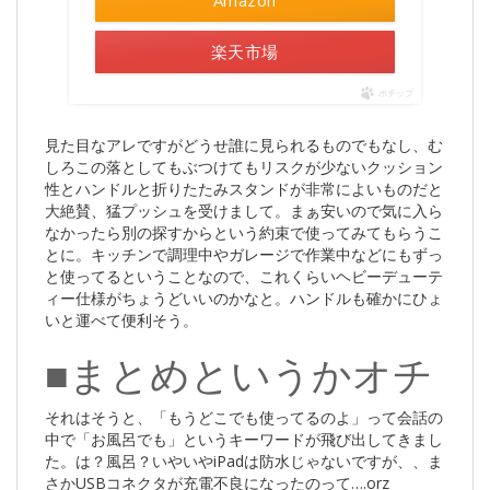
Amazon
楽天市場
ポチップ
見た目なアレですがどうせ誰に見られるものでもなし、む
しろこの落としてもぶつけてもリスクが少ないクッション
性とハンドルと折りたたみスタンドが非常によいものだと
大絶賛、猛プッシュを受けまして。まぁ安いので気に入ら
なかったら別の探すからという約束で使ってみてもらうこ
とに。キッチンで調理中やガレージで作業中などにもずっ
と使ってるということなので、これくらいヘビーデューテ
ィー仕様がちょうどいいのかなと。ハンドルも確かにひょ
いと運べて便利そう。
■まとめというかオチ
それはそうと、「もうどこでも使ってるのよ」って会話の
中で「お風呂でも」というキーワードが飛び出してきまし
た。は？風呂？いやいやiPadは防水じゃないですが、、ま
さかUSBコネクタが充電不良になったのって….orz