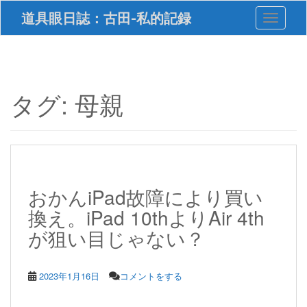
S
道具眼日誌：古田-私的記録
Toggle 
k
i
p
t
o
m
タグ:
母親
a
i
n
c
o
n
t
おかんiPad故障により買い
e
換え。iPad 10thよりAir 4th
n
t
が狙い目じゃない？
2023年1月16日
コメントをする