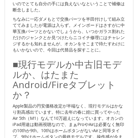
いのでとても自分の手には負えないなということで補修は
断念しました。
ちなみに一応ダメもとで交換パーツを半田付けして組み立
ててみましたが電源は入らず。メインボードはさすがに中
華互換パーツとかないでしょうから、いつかガラス割れた
だけのジャンクとか見つけたらニコイチ修理にはチャレン
ジするかも知れませんが、オカンをそこまで待たすわけに
もいかないので、今回は代替品を探すことに。
■現行モデルか中古旧モデ
ルか、はたまた
Android/Fireタブレット
か？
Apple製品の円安価格改定が半端なく、現行モデルはかな
り割高感出ています。特に去年の春に姪に買ってやった
Air 5th（M1）なんて10万超えになっています。オカンの
iPad用途は動画視聴なので、まぁProやAirは必要なく無印
の10thか9th。10thはホームボタンがないAirと同等タイ
プ。9thはホームボタンの最終モデルです。操作感が今ま