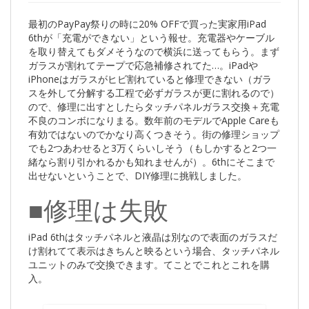
最初のPayPay祭りの時に20% OFFで買った実家用iPad
6thが「充電ができない」という報せ。充電器やケーブル
を取り替えてもダメそうなので横浜に送ってもらう。まず
ガラスが割れてテープで応急補修されてた…。iPadや
iPhoneはガラスがヒビ割れていると修理できない（ガラ
スを外して分解する工程で必ずガラスが更に割れるので）
ので、修理に出すとしたらタッチパネルガラス交換＋充電
不良のコンボになりまる。数年前のモデルでApple Careも
有効ではないのでかなり高くつきそう。街の修理ショップ
でも2つあわせると3万くらいしそう（もしかすると2つ一
緒なら割り引かれるかも知れませんが）。6thにそこまで
出せないということで、DIY修理に挑戦しました。
■修理は失敗
iPad 6thはタッチパネルと液晶は別なので表面のガラスだ
け割れてて表示はきちんと映るという場合、タッチパネル
ユニットのみで交換できます。てことでこれとこれを購
入。