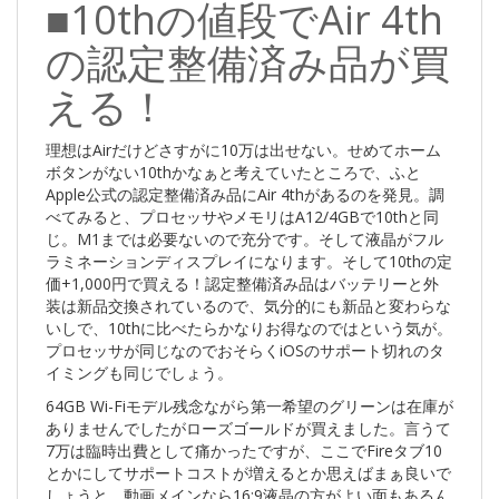
■10thの値段でAir 4th
の認定整備済み品が買
える！
理想はAirだけどさすがに10万は出せない。せめてホーム
ボタンがない10thかなぁと考えていたところで、ふと
Apple公式の認定整備済み品にAir 4thがあるのを発見。調
べてみると、プロセッサやメモリはA12/4GBで10thと同
じ。M1までは必要ないので充分です。そして液晶がフル
ラミネーションディスプレイになります。そして10thの定
価+1,000円で買える！認定整備済み品はバッテリーと外
装は新品交換されているので、気分的にも新品と変わらな
いしで、10thに比べたらかなりお得なのではという気が。
プロセッサが同じなのでおそらくiOSのサポート切れのタ
イミングも同じでしょう。
64GB Wi-Fiモデル残念ながら第一希望のグリーンは在庫が
ありませんでしたがローズゴールドが買えました。言うて
7万は臨時出費として痛かったですが、ここでFireタブ10
とかにしてサポートコストが増えるとか思えばまぁ良いで
しょうと。動画メインなら16:9液晶の方がよい面もあるん