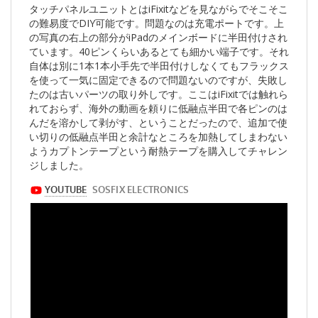
タッチパネルユニットとはiFixitなどを見ながらでそこそこ
の難易度でDIY可能です。問題なのは充電ポートです。上
の写真の右上の部分がiPadのメインボードに半田付けされ
ています。40ピンくらいあるとても細かい端子です。それ
自体は別に1本1本小手先で半田付けしなくてもフラックス
を使って一気に固定できるので問題ないのですが、失敗し
たのは古いパーツの取り外しです。ここはiFixitでは触れら
れておらず、海外の動画を頼りに低融点半田で各ピンのは
んだを溶かして剥がす、ということだったので、追加で使
い切りの低融点半田と余計なところを加熱してしまわない
ようカプトンテープという耐熱テープを購入してチャレン
ジしました。