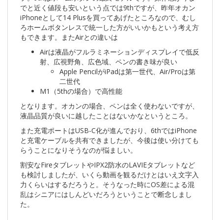
でと近く値段も安いという点では9thですが、昨年オカン
iPhoneとして14 Plusを買ってあげたところなので、むし
ろホームボタンレスで統一した方がいいかもという考え方
もできます。またAirとの違いは
Airは液晶がフルラミネーションディスプレイで低反
射、広視野角、広色域、ペンの書き味が良い
Apple PencilがiPadは第一世代、Air/Proは第
二世代
M1（5thの場合）で高性能
となります。オカンの場合、ペンは全く使わないですが、
液晶品質が良いに越したことはないかなというところ。
また充電ポートはUSB-C化が進んでおり、6thではiPhone
と充電ケーブルを共有できましたが、今後は使い分けても
らうことになりそうなのが悩ましい。
割安なFireタブレットやIPX2防水のLAVIEタブレットなど
も検討しましたが、いくら動画を観るだけとはいえ文字入
力くらいはするだろうと。そうなった時にOS差による混
乱はシニアにはしんどいだろうということで断念しまし
た。