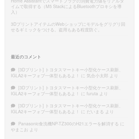
Home Assistantでスマートプラグの消費電力値をリアルタ
イムで取得する（M5 StackによるBluetoothプロキシを導
入）
3DプリントアイテムのWebショップにモデルをグリグリ回
せるギミックをつける。盗用もある程度防ぐ。
最近のコメント
[3Dプリント] トヨタスマートキー小型化ケース刷新、
IGLA2キーフォブ一体型もあるよ！
に
気合小太郎
より
[3Dプリント] トヨタスマートキー小型化ケース刷新、
IGLA2キーフォブ一体型もあるよ！
に
furuta
より
[3Dプリント] トヨタスマートキー小型化ケース刷新、
IGLA2キーフォブ一体型もあるよ！
に
だいまる
より
Panasonic食洗機NP-TZ300のH21エラーを解消する
に
やまこお
より