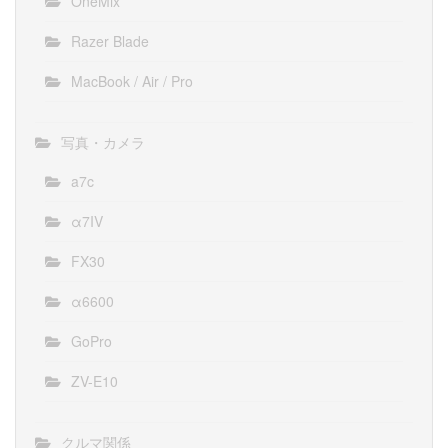
OneMix
Razer Blade
MacBook / Air / Pro
写真・カメラ
a7c
α7IV
FX30
α6600
GoPro
ZV-E10
クルマ関係