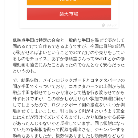
楽天市場
ポチップ
低融点半田は特定の合金と一般的な半田を混ぜて溶かして
固めるだけで自作もできるようですが、今回は目的の部品
が剥がせればよいということで3cmだけの小売りをしてい
るものをチョイス。あすか修繕堂さんってSwitchとかの修
理動画を過去にみたことあったのでなんとなく安心だった
というのも。
で、結果失敗。メインロジックボードとコネクタパーツの
間が半田でくっついており、コネクタパーツの上側から低
融点半田を載せてしっかり溶かして熱を行き渡らせてから
外すわけですが、この溶かしが足りない状態で無理に剥が
してしまったので、ロジックボード側の接点をいくつか剥
離させてしまいました。引っ張って剥がすというより完全
にはんだが溶けてズレてくるまでしっかり加熱をする必要
があったんじゃないかと反省しています。同じ状態になっ
ていたのを基板を削って配線を露出させ、ジャンパーする
動画もありましたが、複数個ありましたし顕微鏡などもな