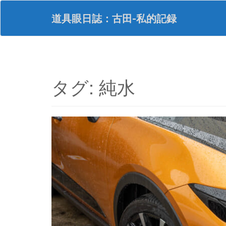
S
k
道具眼日誌：古田-私的記録
i
p
t
o
m
a
タグ:
純水
i
n
c
o
n
t
e
n
t