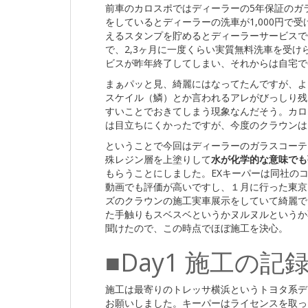
前車のカロスポではディーラーの5年保証のガラ
をしているとディーラーの洗車が1,000円で
えるスタンプを貯めるとディーラーサービスで
で、2,3ヶ月に一度くらい実質無料洗車を受
ビスが昨年終了してしまい、それからは自宅で
まぁパッと見、綺麗にはなってたんですが、よ
スケイル（鱗）とか言われるアレがびっしり残
すいことでおきてしまう現象なんだそう。カロ
は目立ちにくかったですが、今度のクラウンは
ということで今回はディーラーのガラスコーテ
殊レジン層を上塗りして
水が化学的な意味でも
もらうことにしました。EXキーパーは同社のコ
動画でも評価が高いですし、１月に行った東京
ズのクラウンの施工実車展示をしていて綺麗で
た手触りもスベスベというかヌルヌルというか
聞けたので、この時点でほぼ施工を決心。
■Day1 施工の記
施工は最寄りのトレッサ横浜というトヨタ系デ
お願いしました。キーパーはライセンスを取っ