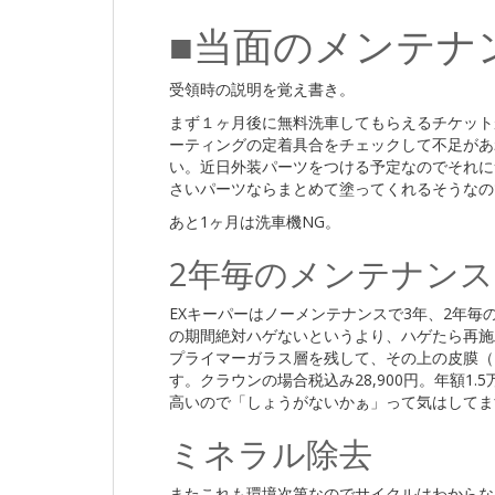
■当面のメンテナ
受領時の説明を覚え書き。
まず１ヶ月後に無料洗車してもらえるチケット
ーティングの定着具合をチェックして不足があ
い。近日外装パーツをつける予定なのでそれに
さいパーツならまとめて塗ってくれるそうなの
あと1ヶ月は洗車機NG。
2年毎のメンテナンス
EXキーパーはノーメンテナンスで3年、2年毎
の期間絶対ハゲないというより、ハゲたら再施
プライマーガラス層を残して、その上の皮膜（＝
す。クラウンの場合税込み28,900円。年額1
高いので「しょうがないかぁ」って気はしてま
ミネラル除去
またこれも環境次第なのでサイクルはわからな