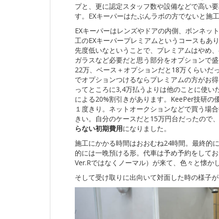
プと、更に認定スタッフ数や設備などで高い要
す。EXキーパーはたぶんラボの方でないと施
EXキーパーはレンズやドアの内側、ボンネッ
工のEXキーパープレミアムというコースもあ
先度低いなということで、プレミアムはやめ、
ガラスなど必要だと思う部分をオプションで盛
22万、ベース＋オプションだと18万くらい
でオプションつけるならプレミアムの方がお得
ってところに3,4万払うよりは他のことに使い
による20%割引きがあります。KeePer技
１度きり。ネットオークションなどで買う場合
きい。自分のケースだと15万円台だったので
らない初期費用
になりました。
施工にかかる時間はおおむね24時間。最終的
的には一晩預ける形。代車は予め予約をしてお
Ver.Rではなくノーマル）が来て、色々と懐か
そして受け取りに出向いて対面した時の様子が