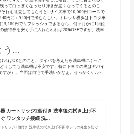
残って白っぽくなったり弾きが悪くなってくるとのこ
でそれを除去してもらうとLサイズ車で10,000円コースで
640円に＋540円で済むらしい。トレッサ横浜はトヨタ車
3,180円でリフレッシュできるなら、何ヶ月かに1回位
優待券を安く手に入れられれば20%OFFですが、洗車
よう…
ければOKとのこと。タイパを考えたら洗車機にぶっこ
どうしても洗車機は不安です。特にトヨタの黒はヤバイ
ーですが）。当面は自宅で手洗いかなぁ。せっかくケルヒ
器 カートリッジ2個付き 洗車後の拭き上げ不
ぐ ワンタッチ接続 洗…
ートリッジ2個付き 洗車後の拭き上げ不要 水シミの発生を防ぐ