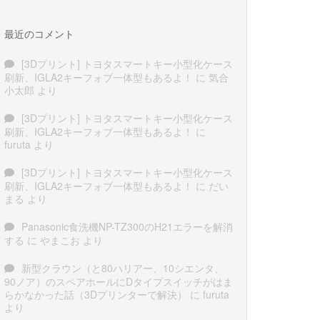
最近のコメント
[3Dプリント] トヨタスマートキー小型化ケース
刷新、IGLA2キーフォブ一体型もあるよ！
に
気合
小太郎
より
[3Dプリント] トヨタスマートキー小型化ケース
刷新、IGLA2キーフォブ一体型もあるよ！
に
furuta
より
[3Dプリント] トヨタスマートキー小型化ケース
刷新、IGLA2キーフォブ一体型もあるよ！
に
だい
まる
より
Panasonic食洗機NP-TZ300のH21エラーを解消
する
に
やまこお
より
新型クラウン（と80ハリアー、10シエンタ、
90ノア）のスペアホールにDタイプスイッチがはま
らかなかった話（3Dプリンターで解決）
に
furuta
より