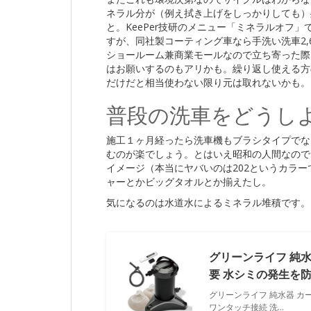
ネラル分が（例え拭き上げをしっかりしても）
と。KeePer技研のメニュー「ミネラルオフ」
すが、同社製コーティング車なら手洗い洗車2,
ショールーム兼商業モールなので立ち寄った際に
はお願いするのもアリかも。繰り返し使える方の
だけだと相当使わない限り元は取れないかも。
普段の洗車をどうし
施工１ヶ月経ったら洗車機もブラシタイプでな
むのが楽でしょう。とはいえ昭和の人間なので
イメージ（本当にヤバいのは202というカラ
ャーとかビッグタオルとか揃えたし。
気になるのは水道水によるミネラル堆積です。
グリーンライフ 純水
要 水シミの発生を防
グリーンライフ 純水器 カ
ワンタッチ接続 洗…