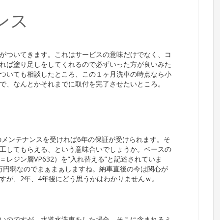
ンス
がついてきます。これはサービスの意味だけでなく、コ
れば塗り足しをしてくれるので必ずいった方が良いみた
ついても相談したところ、この１ヶ月洗車の時点なら小
で、なんとかそれまでに取付を完了させたいところ。
のメンテナンスを受ければ6年の保証が受けられます。そ
工してもらえる、という意味合いでしょうか。ベースの
レジン層VP632）を”入れ替える”と記述されていま
.5万円弱なのでまぁまぁしますね。納車直後の今は関心が
すが、2年、4年後にどう思うかはわかりませんｗ。
いのですが、水道水洗車をした場合、そこに含まれるミ