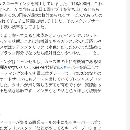
スコーティングを施工していました。118,800円。これ
受けられ、かつ当時は１日１回アプリを立ち上げるともら
使える500円券が最大5枚貯められるサービスがあったの
けられてそこそこ綺麗に乗れてました。そのスタンプサー
手洗い洗車をしてました。
くよく寄って見ると水染みというかイオンデポジット、
ってる状態。これは無機質であるガラスが水と反応しや
スポはシアンメタリック（水色）だったのでまだ遠めに
ブラック部分でなったら絶対目立つやつやん、、、と。
ィングはキャンセルし、ガラス層の上に有機物である特
弾きやすい
というKeePer技研の
EXキーパー
を施工して
ーティングの中でも最上位グレードで、Youtubeなどの
オートサロンにもブースを出していてプレシャスブロン
した。タオルが滑り落ちるデモが有名ですが、実際触っ
不思議な感触です。メンテなどの話も色々詳しく説明が
録
ィーラーが集まる商業モールの中にあるキーパーラボで
たガソリンスタンドなどがやってるキーパープロショッ