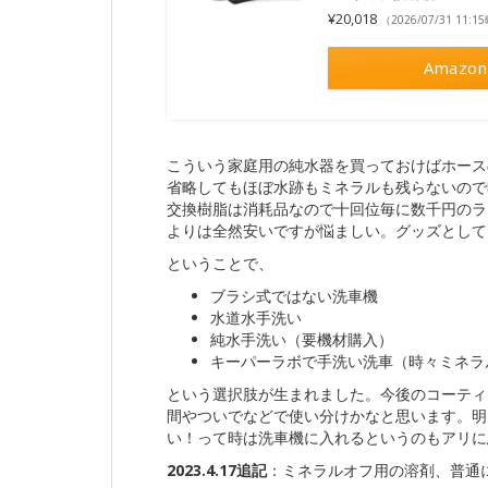
¥20,018
（2026/07/31 11:
Amazon
こういう家庭用の純水器を買っておけばホース
省略してもほぼ水跡もミネラルも残らないので
交換樹脂は消耗品なので十回位毎に数千円のラ
よりは全然安いですが悩ましい。グッズとして
ということで、
ブラシ式ではない洗車機
水道水手洗い
純水手洗い（要機材購入）
キーパーラボで手洗い洗車（時々ミネラ
という選択肢が生まれました。今後のコーティ
間やついでなどで使い分けかなと思います。明
い！って時は洗車機に入れるというのもアリに
2023.4.17追記
：ミネラルオフ用の溶剤、普通