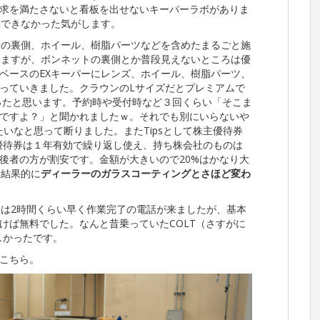
求を満たさないと看板を出せないキーパーラボがありま
工できなかった気がします。
トの裏側、ホイール、樹脂パーツなどを含めたまるごと施
りますが、ボンネットの裏側とか普段見えないところは優
ベースのEXキーパーにレンズ、ホイール、樹脂パーツ、
っていきました。クラウンのLサイズだとプレミアムで
だったと思います。予約時や受付時など３回くらい「そこま
ですよ？」と聞かれましたｗ。それでも別にいらないや
たいなと思って断りました。またTipsとして株主優待券
研の優待券は１年有効で繰り返し使え、持ち株会社のものは
後者の方が割安です。金額が大きいので20%はかなり大
、結果的に
ディーラーのガラスコーティングとさほど変わ
には2時間くらい早く作業完了の電話が来ましたが、基本
けば無料でした。なんと昔乗っていたCOLT（さすがに
しかったです。
こちら。