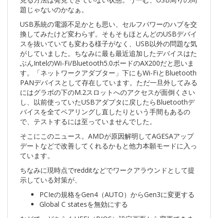
題じゃないのかなぁ。
USB系統の電源不足かとも思い、セルフパワーのハブを交
換してみたけど変わらず。そもそもほとんどのUSBデバイ
スを抜いていても変わる様子がなく、USB以外の問題な気
がしていました。ちなみに最も最近追加したデバイスはた
ぶんIntelのWi-Fi/Bluetooth5.0ボードのAX200だと思いま
す。「ネットワークアダプター」下にもWi-FiとBluetooth
PANデバイスとして存在しています。ただ一旦外してみる
にはグラボの下のM.2スロットへのアクセスが面倒くさい
し、以前使っていたUSBアダプタに戻したらBluetoothデ
バイスを全てペアリングし直したりという手間もあるの
で、テストするには至っていませんでした。
そこにこのニュース。AMDが原因解明してAGESAアップ
デートなどで改善してくれるかもと他力本願モードに入っ
ています。
ちなみに現時点でredditなどでワークアラウンドとして提
示している対策が、
PCIeの規格をGen4（AUTO）からGen3に変更する
Global C statesを無効にする