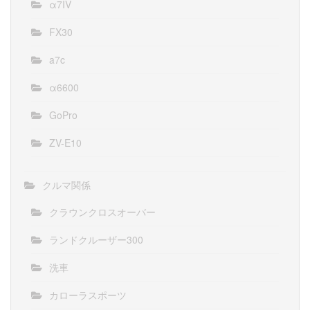
α7IV
FX30
a7c
α6600
GoPro
ZV-E10
クルマ関係
クラウンクロスオーバー
ランドクルーザー300
洗車
カローラスポーツ