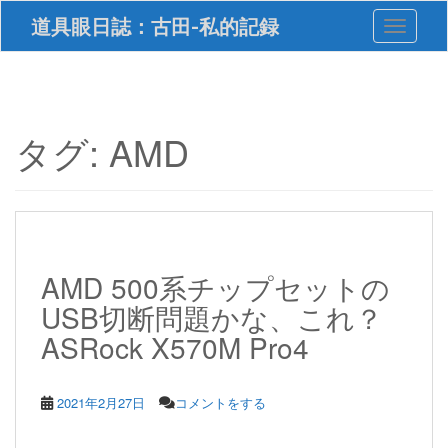
S
道具眼日誌：古田-私的記録
Toggle 
k
i
p
t
o
m
タグ:
AMD
a
i
n
c
o
n
t
AMD 500系チップセットの
e
USB切断問題かな、これ？
n
t
ASRock X570M Pro4
2021年2月27日
コメントをする