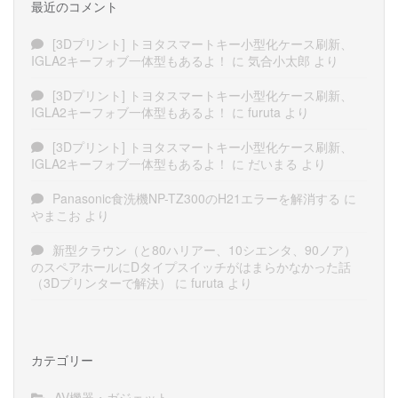
最近のコメント
[3Dプリント] トヨタスマートキー小型化ケース刷新、
IGLA2キーフォブ一体型もあるよ！
に
気合小太郎
より
[3Dプリント] トヨタスマートキー小型化ケース刷新、
IGLA2キーフォブ一体型もあるよ！
に
furuta
より
[3Dプリント] トヨタスマートキー小型化ケース刷新、
IGLA2キーフォブ一体型もあるよ！
に
だいまる
より
Panasonic食洗機NP-TZ300のH21エラーを解消する
に
やまこお
より
新型クラウン（と80ハリアー、10シエンタ、90ノア）
のスペアホールにDタイプスイッチがはまらかなかった話
（3Dプリンターで解決）
に
furuta
より
カテゴリー
AV機器・ガジェット