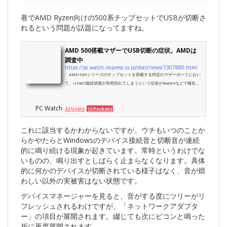
巷でAMD Ryzen向けの500系チップセットでUSBが切断さ
れるという問題が話題になってますね。
AMD 500搭載マザーでUSB切断の症状。AMDは
調査中
https://pc.watch.impress.co.jp/docs/news/1307880.html
AMD 500シリーズのチップセットを搭載する特定のマザーボードにおい
て、USBの接続状態が突然切れてしまうという症状がRedditなどで報告さ
れており、AMDがこれについて調査中との公式見解を出した。
PC Watch
22 Users
13 Pockets
これに該当するかわからないですが、ウチもいつのことか
らかやたらとWindowsのデバイス接続音と切断音が連続
的に鳴り続ける現象が起きています。常時というわけでな
いものの、鳴り出すとしばらく止まらなくなります。具体
的に何かのデバイスが切断されている様子はなく、音が煩
わしい以外の実被害はない状態です。
デバイスマネージャーを見ると、音がする度にツリーがリ
フレッシュされるわけですが、「ネットワークアダプタ
ー」の項目が展開されます。綴じても次にピコンと鳴った
折に再度展開されます。