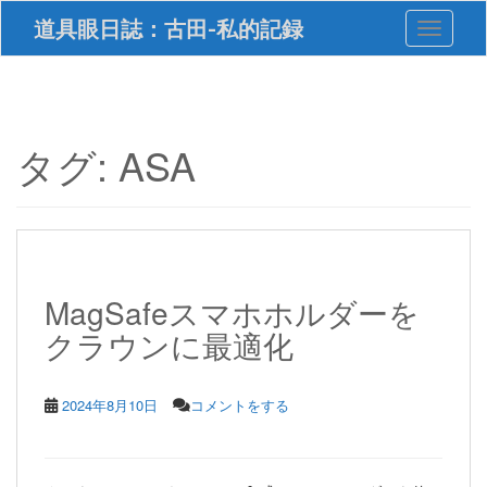
S
道具眼日誌：古田-私的記録
Toggle 
k
i
p
t
o
m
タグ:
ASA
a
i
n
c
o
n
t
MagSafeスマホホルダーを
e
クラウンに最適化
n
t
2024年8月10日
コメントをする