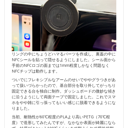
リングの中にちょうどハマるパーツを作成し、裏蓋の中に
NFCシールを貼って隠せるようにしました。シール面から
手前のNFCロゴの面までは1mm程度しかなく問題なく
NFCチップは動作します。
ついでにフレキシブルなアームのせいでややグラつきがあ
って扱いづらかったので、基台部分を取り外してがっちり
固定できる台を独自に制作。ダッシュボードの微妙な傾き
に沿うようにして両面テープで固定しました。これでスマ
ホをやや雑に引っ張ってもいい感じに脱着できるようにな
りました。
当初、耐熱性が60℃程度のPLAより高いPETG（70℃程
度）で造形してみたんですが、なかなか表面が綺麗になら