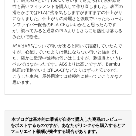
ず、結局ASAという100℃くらいまで耐えられて紫外線耐
性も高いフィラメントを購入して作り直しました。表面の
滑らかさではPLAに劣る気もしますがまずますの仕上がり
になりました。仕上がりの綺麗さと強度でいったらカーボ
ンファイバー配合のPLA-CFもいいかなと思ったんです
が、調べてみると通常のPLAよりもさらに耐熱性は落ちる
みたいで断念。
ASAはABS
について
匂いが出ると聞いて躊躇していたんで
すが、心配していたよりは気にならない匂いと強さでし
た。確かに造形中独特の匂いはしますが、刺激臭というレ
ベルではなかったです。ABSよりは高いですが、Bambu
純正の価格でいえばPLA-CFなどよりはずっと安いので、
こうした車内、屋外用途では積極的に使っていこうかなと
思います。
本ブログは基本的に著者が自身で購入した商品のレビュー
をポストするものですが、あなたがリンクから購入するとア
フェリエイト報酬が発生する場合があります。