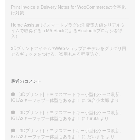
Print Invoice & Delivery Notes for WooCommerceの文字化
け対策
Home Assistantでスマートプラグの消費電力値をリアルタ
イムで取得する（M5 StackによるBluetoothプロキシを導
入）
3DプリントアイテムのWebショップにモデルをグリグリ回
せるギミックをつける。盗用もある程度防ぐ。
最近のコメント
[3Dプリント] トヨタスマートキー小型化ケース刷新、
IGLA2キーフォブ一体型もあるよ！
に
気合小太郎
より
[3Dプリント] トヨタスマートキー小型化ケース刷新、
IGLA2キーフォブ一体型もあるよ！
に
furuta
より
[3Dプリント] トヨタスマートキー小型化ケース刷新、
IGLA2キーフォブ一体型もあるよ！
に
だいまる
より