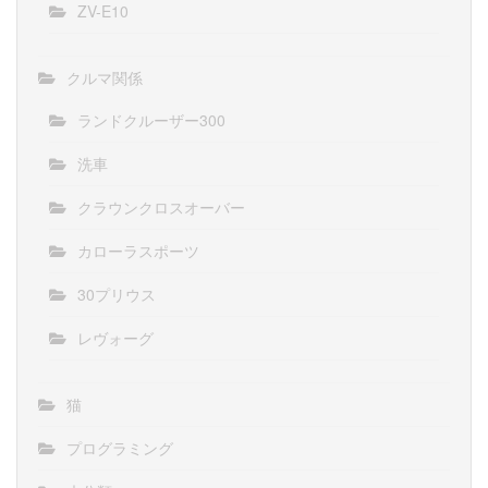
ZV-E10
クルマ関係
ランドクルーザー300
洗車
クラウンクロスオーバー
カローラスポーツ
30プリウス
レヴォーグ
猫
プログラミング