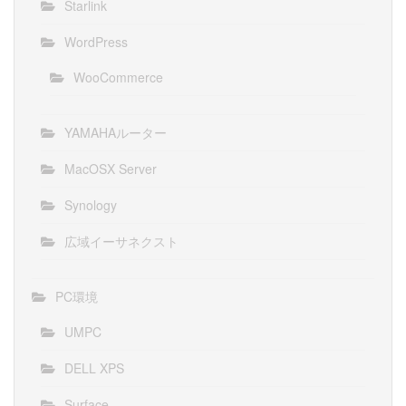
Starlink
WordPress
WooCommerce
YAMAHAルーター
MacOSX Server
Synology
広域イーサネクスト
PC環境
UMPC
DELL XPS
Surface