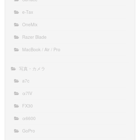
e-Tax
OneMix
Razer Blade
MacBook / Air / Pro
写真・カメラ
a7c
α7IV
FX30
α6600
GoPro