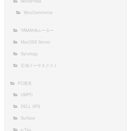
WordPress
WooCommerce
YAMAHAルーター
MacOSX Server
Synology
広域イーサネクスト
PC環境
UMPC
DELL XPS
Surface
e-Tax