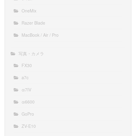
OneMix
Razer Blade
MacBook / Air / Pro
写真・カメラ
FX30
a7c
α7IV
α6600
GoPro
ZV-E10