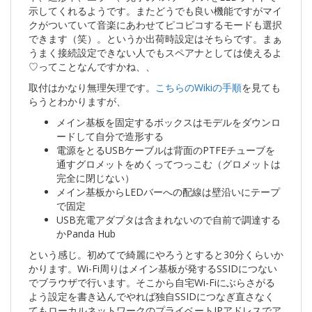
示してくれるようです。またどうでも良い機能ですがマイ
クがついていて音楽にあわせてピコピコするモードも選択
できます（笑）。というか出荷時設定はそちらです。まぁ
うまく接続設定できない人でもスペアナとしては使えるよ
♡ってことなんですかね、、
取付はかなり無理矢理です。
こちらのWikiの手順
を見ても
らうとわかりますが、
メイン基板を固定するボックスはモデルをダウンロ
ードして自分で造形する
電源をとるUSBケーブルは背面のPTFEチューブを
通すグロメットをめくってつっこむ（グロメットは
完全に閉じない）
メイン基板からLEDバーへの配線は壁沿いにテープ
で固定
USB充電アダプタは含まれないので自前で調達する
かPanda Hub
という感じ。初めてで綺麗にやろうとすると30分くらいか
かります。Wi-Fi周りはメイン基板が発するSSIDにつない
でブラウザで行います。そこから自宅Wi-Fiにぶらさがる
よう設定を書き込んでやれば独自SSIDにつなぎ直さなく
てもローカルネットワークのプライベートIPアドレスでア