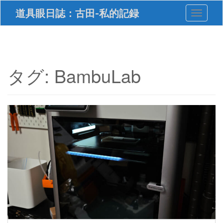
S
道具眼日誌：古田-私的記録
Toggle 
k
i
p
t
o
m
タグ:
BambuLab
a
i
n
c
o
n
t
e
n
t