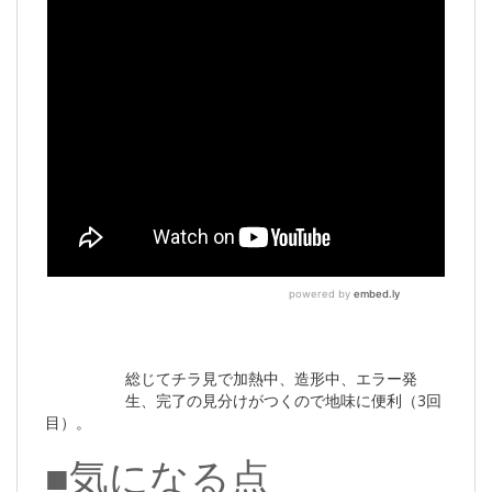
総じてチラ見で加熱中、造形中、エラー発
生、完了の見分けがつくので地味に便利（3回
目）。
■気になる点