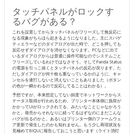
タッチパネルがロックす
るバグがある？
これを設置してからタッチパネルがフリーズして無反応に
なる現象がちらほら起きるようになりました。主にスパゲ
ティエラーなどのダイアログが出た時で、どこを押しても
反応せずダイアログを消せなくなります。PCなどに出て
いるダイアログからは普通に操作可能なのでシステムごと
フリーズしているわけではなさそう。そしてPanda Status
の電源を引っこ抜くとタッチパネルの反応が戻ります。た
だしダイアログが何十枚も重なっているかのように、キャ
ンセルを連打しないと消えないこともありました（ボタン
の色が一瞬かわるので反応してることはわかる）。
予想ですが、本来想定してない頻度でネットワークからス
テータス取得が行われるため、プリンター本体側に負荷が
かかってUIがロックされてる、みたいなことじゃなかろう
かと。発売からそれなりに経ってるはずなのにまだこんな
バグが出るのかと。あるいはプリンター側のファームウェ
ア更新で発生したのかも知れません。もう少し再現状況を
見極めてBIQUに報告しておこうと思います（ライト消灯