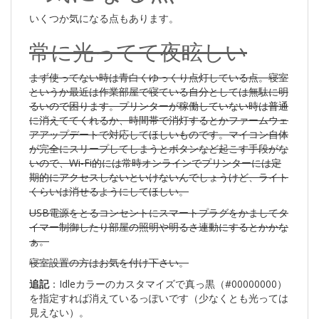
いくつか気になる点もあります。
常に光ってて夜眩しい
まず使ってない時は青白くゆっくり点灯している点。寝室
というか最近は作業部屋で寝ている自分としては無駄に明
るいので困ります。プリンターが稼働していない時は普通
に消えててくれるか、時間帯で消灯するとかファームウェ
アアップデートで対応してほしいものです。マイコン自体
が完全にスリープしてしまうとボタンなど起こす手段がな
いので、Wi-Fi的には常時オンラインでプリンターには定
期的にアクセスしないといけないんでしょうけど、ライト
くらいは消せるようにしてほしい。
USB電源をとるコンセントにスマートプラグをかましてタ
イマー制御したり部屋の照明や明るさ連動にするとかかな
ぁ。
寝室設置の方はお気を付け下さい。
追記
：Idleカラーのカスタマイズで真っ黒（#00000000）
を指定すれば消えているっぽいです（少なくとも光っては
見えない）。