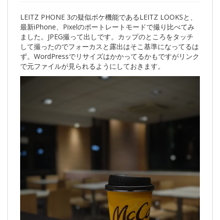
LEITZ PHONE 3の疑似ボケ機能であるLEITZ LOOKSと、
最新iPhone、Pixelのポートレートモードで撮り比べてみ
ました。JPEG撮って出しです。カップのところをタッチ
して撮ったのでフォーカスと露出はそこ基準になってるは
ず。WordPressでリサイズはかかってるかもですがリンク
で元ファイルが見られるようにしておきます。