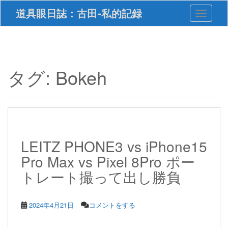
S
道具眼日誌：古田-私的記録
Toggle 
k
i
p
t
o
m
タグ:
Bokeh
a
i
n
c
o
n
t
LEITZ PHONE3 vs iPhone15
e
Pro Max vs Pixel 8Pro ポー
n
t
トレート撮って出し勝負
2024年4月21日
コメントをする