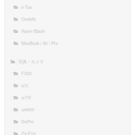
e-Tax
OneMix
Razer Blade
MacBook / Air / Pro
写真・カメラ
FX30
a7c
α7IV
α6600
GoPro
ZV-E10