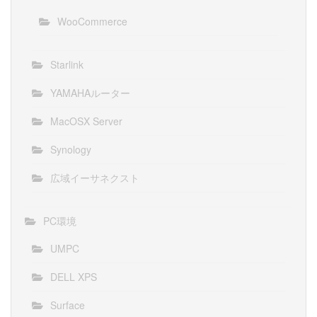
WooCommerce
Starlink
YAMAHAルーター
MacOSX Server
Synology
広域イーサネクスト
PC環境
UMPC
DELL XPS
Surface