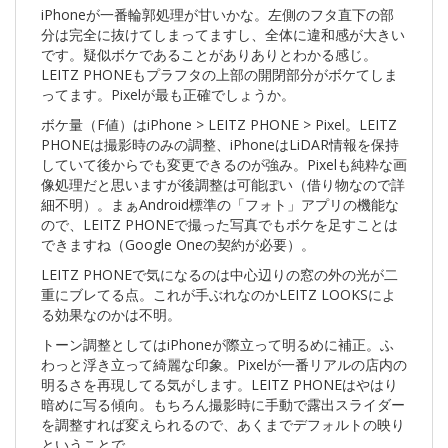
iPhoneが一番輪郭処理が甘いかな。左側のフタ直下の部
分は完全に抜けてしまってますし、全体に違和感が大きい
です。疑似ボケであることがありありとわかる感じ。
LEITZ PHONEもプラフタの上部の開閉部分がボケてしま
ってます。Pixelが最も正確でしょうか。
ボケ量（F値）はiPhone > LEITZ PHONE > Pixel。LEITZ
PHONEは撮影時のみの調整、iPhoneはLiDAR情報を保持
していて後からでも変更できるのが強み。Pixelも純粋な画
像処理だと思いますが後調整は可能ぽい（借り物なので詳
細不明）。まぁAndroid標準の「フォト」アプリの機能な
ので、LEITZ PHONEで撮った写真でもボケを足すことは
できますね（Google Oneの契約が必要）。
LEITZ PHONEで気になるのは中心辺りの窓の外の光が二
重にブレてる点。これが手ぶれなのかLEITZ LOOKSによ
る効果なのかは不明。
トーン調整としてはiPhoneが際立って明るめに補正。ふ
わっと浮き立って綺麗な印象。Pixelが一番リアルの店内の
明るさを再現してる気がします。LEITZ PHONEはやはり
暗めに写る傾向。もちろん撮影時に手動で露出スライダー
を調整すれば変えられるので、あくまでデフォルトの映り
ということで。