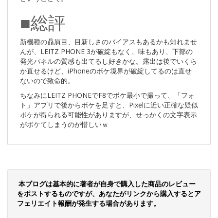
■総評
新機種の贔屓目、目新しさのバイアスもあるかも知れませ
んが、LEITZ PHONE 3が破綻もなく、味もあり、下部の
発光パネルの質感も出てるし好きかな。露出は後でいくら
か直せるけど、iPhoneのボケ境界が破綻してるのは直せ
ないので致命的。
ちなみにLEITZ PHONEでF8でボケ最小で撮って、「フォ
ト」アプリで後からボケを足すと、Pixelに近い正確な疑似
ボケが得られる可能性がありますが、せっかくの文字表示
がボケてしまうのが惜しいｗ
本ブログは基本的に著者が自身で購入した商品のレビュー
をポストするものですが、あなたがリンクから購入するとア
フェリエイト報酬が発生する場合があります。