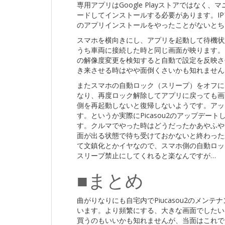
専用アプリはGoogle Playストアではなく
ードしてインストールする必要があります。IP
のアプリインストールをやったことがないとち
スマホを横向きにし、アプリを起動して待機状
うち車両に接続した時と同じ画面が映ります。も
の解像度変更を検知すると自動で設定を反映さ
き来させる時はやや面倒くさいかも知れません
またスマホの自動ロック（スリープ）をオフに
なり、再度ロック解除してアプリに戻っても画面
側を再起動しないと復帰しないようです。アッ
す。というか実際にPicasou2のアップデ
す。クルマでやった時はどうだったかあやふや
面が出る状態で待ち受けておかないと終わった
て文鎮化とかイヤなので、スマホ側の自動ロッ
スリープ禁止にしてくれると楽なんですが…
■まとめ
曲がりなりにも自宅内でPiucasou2のメン
います。より頻繁にする、大きな画面でしたい
買うのもいいかも知れませんが、当面はこれで