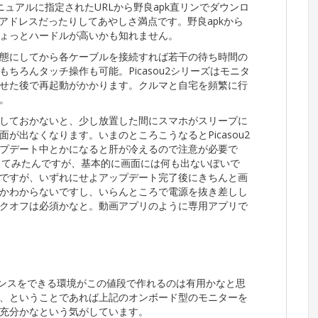
、マニュアルに指定されたURLから野良apk直リンでダウンロ
アドレスだったりしてあやしさ満点です。野良apkから
ょっとハードルが高いかも知れません。
態にしてから各ケーブルを接続すれば若干の待ち時間の
ちろんタッチ操作も可能。Picasou2シリーズはモニタ
せた後で再起動がかかります。クルマと自宅を頻繁に行
。
しておかないと、少し放置した間にスマホがスリープに
が出なくなります。いまのところこうなるとPicasou2
プデート中とかになると肝が冷えるので注意が必要で
ートしてみたんですが、基本的に画面には何も出ないぽいで
ですが、いずれにせよアップデート完了後にきちんと画
かわからないですし、いらんところで電源を抜き差しし
クオフは必須かなと。動画アプリのように専用アプリで
テナンスをできる環境がこの値段で作れるのは有用かなと思
、ということであれば上記のオンボード型のモニターを
充分かなという気がしています。