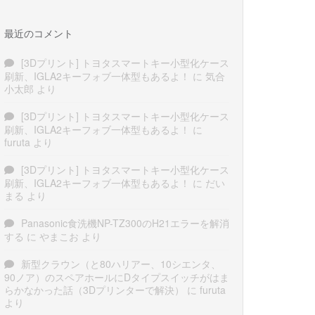
最近のコメント
[3Dプリント] トヨタスマートキー小型化ケース
刷新、IGLA2キーフォブ一体型もあるよ！
に
気合
小太郎
より
[3Dプリント] トヨタスマートキー小型化ケース
刷新、IGLA2キーフォブ一体型もあるよ！
に
furuta
より
[3Dプリント] トヨタスマートキー小型化ケース
刷新、IGLA2キーフォブ一体型もあるよ！
に
だい
まる
より
Panasonic食洗機NP-TZ300のH21エラーを解消
する
に
やまこお
より
新型クラウン（と80ハリアー、10シエンタ、
90ノア）のスペアホールにDタイプスイッチがはま
らかなかった話（3Dプリンターで解決）
に
furuta
より