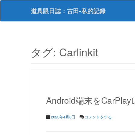
S
k
道具眼日誌：古田-私的記録
i
p
t
o
m
a
タグ:
Carlinkit
i
n
c
o
n
t
e
n
Android端末をCarPla
t
2023年4月8日
コメントをする