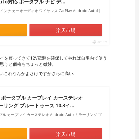
d Auto対応 ポータブル ナビ デ…
 – 7インチ カーオーディオ ワイヤレス CarPlay Android Auto対
楽天市場
ポチップ
イを買ってきて12V電源を確保してやれば自宅内で使う
思うと価格もちょっと微妙。
近いこれなんかよさげですがさらに高い…
uride ポータブル カープレイ カーステレオ
 ミラーリング ブルートゥース 10.3イ…
 ポータブル カープレイ カーステレオ Android Auto ミラーリング ブ
楽天市場