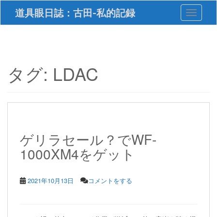
S
道具眼日誌：古田-私的記録
Toggle 
k
i
p
t
o
m
タグ:
LDAC
a
i
n
c
o
n
t
ゲリラセール？でWF-
e
1000XM4をゲット
n
t
2021年10月13日
コメントをする