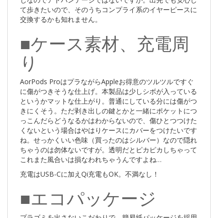
て歩きたいので、そのうちコンプライ系のイヤーピースに
交換するかも知れません。
■ケース素材、充電周
り
AorPods ProはプラながらAppleお得意のツルツルですぐ
に傷がつきそうな仕上げ。本製品は少しシボが入っている
というかマットな仕上がり。普通にしている分には傷がつ
きにくそう。ただ剥き出しの鍵とかと一緒にポケットにつ
っこんだらどうなるかはわからないので、傷ひとつつけた
くないという場合はやはりケースにカバーをつけたいです
ね。せっかくいい色味（買ったのはシルバー）なので隠れ
ちゃうのは勿体ないですが。透明だとピカピカしちゃって
これまた風合いは損なわれちゃうんですよね…
充電はUSB-Cに加えQi充電もOK。不満なし！
■エコパッケージ
プラゴミを出さないこだわりで、簡易紙パッケージを採用