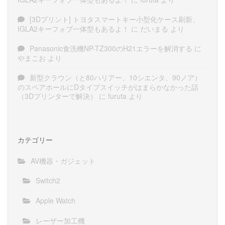
[3Dプリント] トヨタスマートキー小型化ケース刷新、
IGLA2キーフォブ一体型もあるよ！
に
だいまる
より
Panasonic食洗機NP-TZ300のH21エラーを解消する
に
やまこお
より
新型クラウン（と80ハリアー、10シエンタ、90ノア）
のスペアホールにDタイプスイッチがはまらかなかった話
（3Dプリンターで解決）
に
furuta
より
カテゴリー
AV機器・ガジェット
Switch2
Apple Watch
レーザー加工機