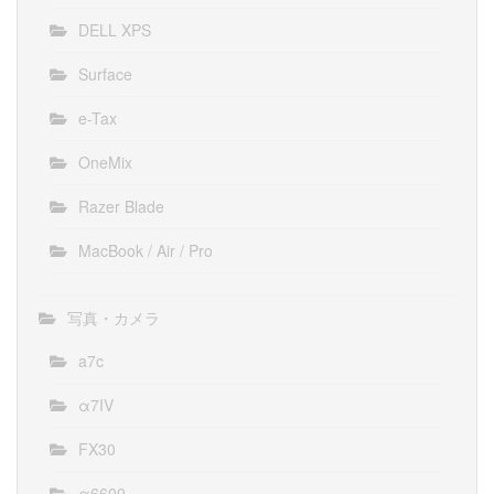
DELL XPS
Surface
e-Tax
OneMix
Razer Blade
MacBook / Air / Pro
写真・カメラ
a7c
α7IV
FX30
α6600