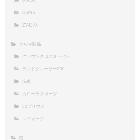
GoPro
ZV-E10
クルマ関係
クラウンクロスオーバー
ランドクルーザー300
洗車
カローラスポーツ
30プリウス
レヴォーグ
猫