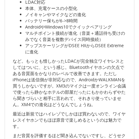
LDAC対応
本体、充電ケースの小型化
ノイキャンやマイクなどの進化
バッテリー保ちが6->8時間
AndroidやWindows10でクイックペアリング
マルチポイント接続が進化（音楽＋通話待ち受けの
みでなく音楽を複数デバイス同時接続）
アップスケーリングがDSEE HXからDSEE Extreme
に進化
など。もっとも惜しかったLDACが完全独立ワイヤレスと
してはついに、という感じ。Bluetoothイヤホンの欠点で
ある音質面をかなりのレベルで改善できます。ただし
iPhoneは送信側が非対応なので、AndroidかWALKMANを
買うしかないですが。XM3のマイクは一度オンライン会議
で使ったら静かなホテルの部屋だったにもかかわらずやた
ら聞きづらいと相手に言われて、それきり使っていませ
ん。XM4での進化はどうなんでしょうね。
最近は新規ではハイレゾでしかほぼ買わないので、ワイヤ
レスイヤホンでもほぼ原音で楽しめるというのは魅力で
す。
まだ音質を評価するほど聞き込んでないですし、どうせク