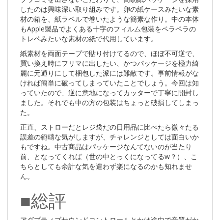
したのは興味深い取り組みです。卵の紙ケースみたいな素
材の箱を、紙ラベルで巻いたような簡素な作り。中の本体
もApple製品でよくある十字のフィルム包装をペラペラの
トレペみたいな素材の紙で代用しています。
紙素材を両面テープで貼り付けてるので、ほぼ不可逆で、
買い換え時にフリマに出したい、かつパッケージを極力綺
麗に元通りにして梱包した派には難敵です。事前情報がな
ければ簡単に破ってしまっていたことでしょう。今回は知
っていたので、逆に意地になってカッターで丁寧に開封し
ました。それでも中の方の包装はちょっと破損してしまっ
た。
正直、ストローだとレジ袋だの日用品に比べたら微々たる
誤差の範疇な気がしますが、チャレンジとしては面白いか
もですね。中古商品はパッケージなんてないのが当たり
前、となってくれば（世の中とっくになってるw？）、こ
ちらとしても余計な気を遣わず楽になるのかも知れませ
ん。
■総評
アダプティブサウンドコントロールとかは途中で音質がか