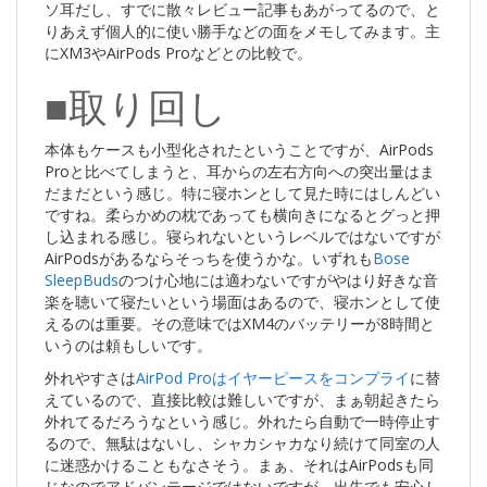
ソ耳だし、すでに散々レビュー記事もあがってるので、と
りあえず個人的に使い勝手などの面をメモしてみます。主
にXM3やAirPods Proなどとの比較で。
■取り回し
本体もケースも小型化されたということですが、AirPods
Proと比べてしまうと、耳からの左右方向への突出量はま
だまだという感じ。特に寝ホンとして見た時にはしんどい
ですね。柔らかめの枕であっても横向きになるとグっと押
し込まれる感じ。寝られないというレベルではないですが
AirPodsがあるならそっちを使うかな。いずれも
Bose
SleepBuds
のつけ心地には適わないですがやはり好きな音
楽を聴いて寝たいという場面はあるので、寝ホンとして使
えるのは重要。その意味ではXM4のバッテリーが8時間と
いうのは頼もしいです。
外れやすさは
AirPod Proはイヤーピースをコンプライ
に替
えているので、直接比較は難しいですが、まぁ朝起きたら
外れてるだろうなという感じ。外れたら自動で一時停止す
るので、無駄はないし、シャカシャカなり続けて同室の人
に迷惑かけることもなさそう。まぁ、それはAirPodsも同
じなのでアドバンテージではないですが。出先でも安心し