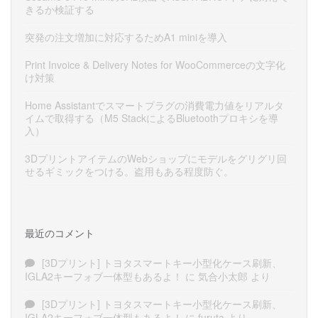
きるか検証する
突発の注文増加に対応するためA1 miniを導入
Print Invoice & Delivery Notes for WooCommerceの文字化
け対策
Home Assistantでスマートプラグの消費電力値をリアルタ
イムで取得する（M5 StackによるBluetoothプロキシを導
入）
3DプリントアイテムのWebショップにモデルをグリグリ回
せるギミックをつける。盗用もある程度防ぐ。
最近のコメント
[3Dプリント] トヨタスマートキー小型化ケース刷新、
IGLA2キーフォブ一体型もあるよ！
に
気合小太郎
より
[3Dプリント] トヨタスマートキー小型化ケース刷新、
IGLA2キーフォブ一体型もあるよ！
に
furuta
より