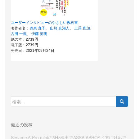
検
索:
最近の投稿
Sesame 6 Pro miniの3Hz検出でASSA ABROYドアに対応で