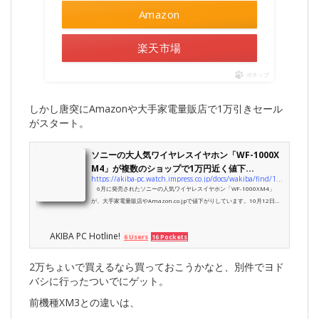
Amazon
楽天市場
ポチップ
しかし唐突にAmazonや大手家電量販店で1万引きセール
がスタート。
ソニーの大人気ワイヤレスイヤホン「WF-1000X
M4」が複数のショップで1万円近く値下...
https://akiba-pc.watch.impress.co.jp/docs/wakiba/find/1357994.html
6月に発売されたソニーの人気ワイヤレスイヤホン「WF-1000XM4」
が、大手家電量販店やAmazon.co.jpで値下がりしています。10月12日
（火）時点の価格は23,955～26,350円（一部ショップは10％ポイント還
元あり）。
AKIBA PC Hotline!
6 Users
16 Pockets
2万ちょいで買えるなら買っておこうかなと、別件でヨド
バシに行ったついでにゲット。
前機種XM3との違いは、