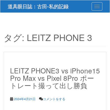
S
道具眼日誌：古田-私的記録
Toggle 
k
i
p
t
o
m
タグ:
LEITZ PHONE 3
a
i
n
c
o
n
t
LEITZ PHONE3 vs iPhone15
e
Pro Max vs Pixel 8Pro ポー
n
t
トレート撮って出し勝負
2024年4月21日
コメントをする