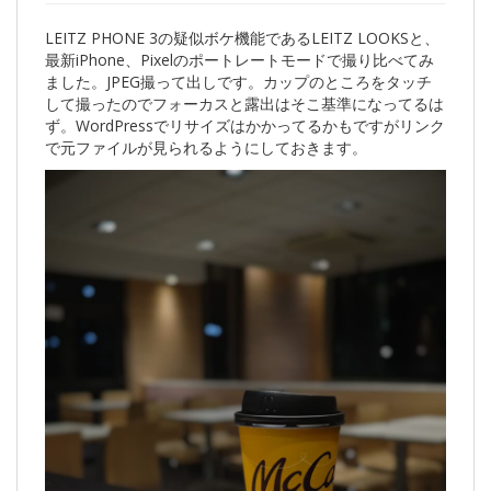
LEITZ PHONE 3の疑似ボケ機能であるLEITZ LOOKSと、
最新iPhone、Pixelのポートレートモードで撮り比べてみ
ました。JPEG撮って出しです。カップのところをタッチ
して撮ったのでフォーカスと露出はそこ基準になってるは
ず。WordPressでリサイズはかかってるかもですがリンク
で元ファイルが見られるようにしておきます。