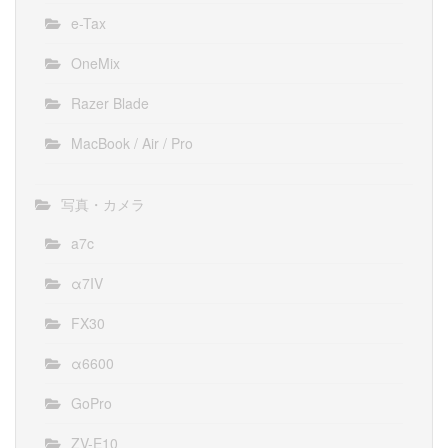
e-Tax
OneMix
Razer Blade
MacBook / Air / Pro
写真・カメラ
a7c
α7IV
FX30
α6600
GoPro
ZV-E10