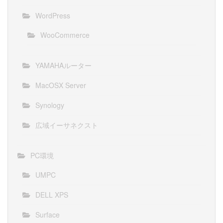
WordPress
WooCommerce
YAMAHAルーター
MacOSX Server
Synology
広域イーサネクスト
PC環境
UMPC
DELL XPS
Surface