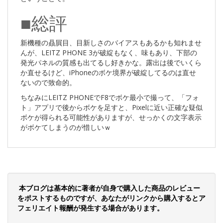
■総評
新機種の贔屓目、目新しさのバイアスもあるかも知れませ
んが、LEITZ PHONE 3が破綻もなく、味もあり、下部の
発光パネルの質感も出てるし好きかな。露出は後でいくら
か直せるけど、iPhoneのボケ境界が破綻してるのは直せ
ないので致命的。
ちなみにLEITZ PHONEでF8でボケ最小で撮って、「フォ
ト」アプリで後からボケを足すと、Pixelに近い正確な疑似
ボケが得られる可能性がありますが、せっかくの文字表示
がボケてしまうのが惜しいｗ
本ブログは基本的に著者が自身で購入した商品のレビュー
をポストするものですが、あなたがリンクから購入するとア
フェリエイト報酬が発生する場合があります。