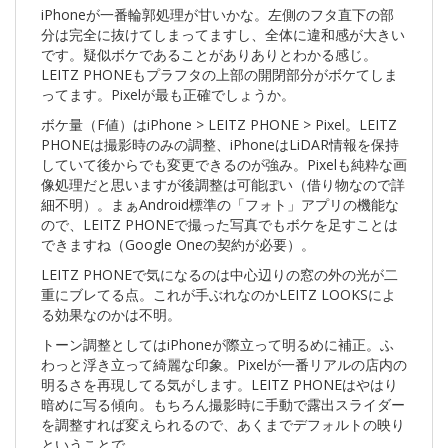
iPhoneが一番輪郭処理が甘いかな。左側のフタ直下の部
分は完全に抜けてしまってますし、全体に違和感が大きい
です。疑似ボケであることがありありとわかる感じ。
LEITZ PHONEもプラフタの上部の開閉部分がボケてしま
ってます。Pixelが最も正確でしょうか。
ボケ量（F値）はiPhone > LEITZ PHONE > Pixel。LEITZ
PHONEは撮影時のみの調整、iPhoneはLiDAR情報を保持
していて後からでも変更できるのが強み。Pixelも純粋な画
像処理だと思いますが後調整は可能ぽい（借り物なので詳
細不明）。まぁAndroid標準の「フォト」アプリの機能な
ので、LEITZ PHONEで撮った写真でもボケを足すことは
できますね（Google Oneの契約が必要）。
LEITZ PHONEで気になるのは中心辺りの窓の外の光が二
重にブレてる点。これが手ぶれなのかLEITZ LOOKSによ
る効果なのかは不明。
トーン調整としてはiPhoneが際立って明るめに補正。ふ
わっと浮き立って綺麗な印象。Pixelが一番リアルの店内の
明るさを再現してる気がします。LEITZ PHONEはやはり
暗めに写る傾向。もちろん撮影時に手動で露出スライダー
を調整すれば変えられるので、あくまでデフォルトの映り
ということで。