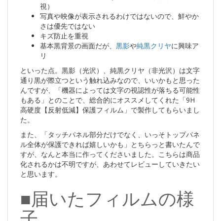
視）
写真や映像が表示されるわけではないので、鮮やか
さは優先ではない
キズ防止を重視
基本黒背景の画面だが、
黒影
や
純黒クリヤ
に興味ア
リ
といった点。黒影（光沢）、純黒クリヤ（非光沢）は文字
通り黒が際立つという触れ込みなので、いいかもと思った
んですが、「機器によっては文字の視認性が落ちる可能性
もある」とのことで、総合的にオススメしてくれた「9H
高硬度【反射低減】保護フィルム」で製作してもらいまし
た。
また、「タッチパネル部分だけでなく、いっそトップパネ
ル全体が保護できれば嬉しいかも」とちらっと書いたんで
すが、なんと本当に作ってくださいました。こちらは商品
化されるかは不明ですが、あわせてレビューしていきたい
と思います。
■届いたフィルムの様
子