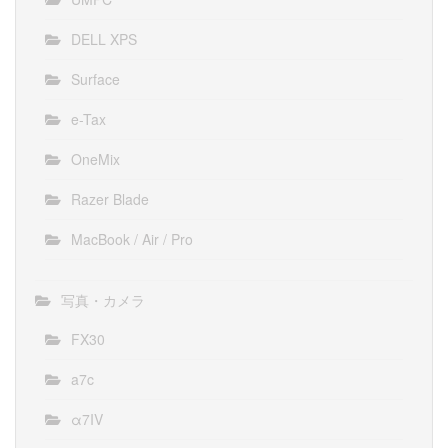
DELL XPS
Surface
e-Tax
OneMix
Razer Blade
MacBook / Air / Pro
写真・カメラ
FX30
a7c
α7IV