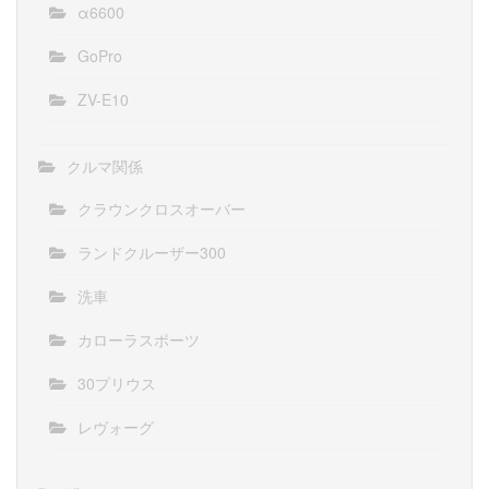
α6600
GoPro
ZV-E10
クルマ関係
クラウンクロスオーバー
ランドクルーザー300
洗車
カローラスポーツ
30プリウス
レヴォーグ