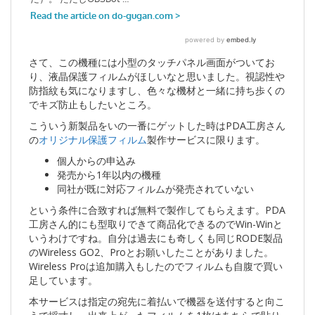
さて、この機種には小型のタッチパネル画面がついてお
り、液晶保護フィルムがほしいなと思いました。視認性や
防指紋も気になりますし、色々な機材と一緒に持ち歩くの
でキズ防止もしたいところ。
こういう新製品をいの一番にゲットした時はPDA工房さん
の
オリジナル保護フィルム
製作サービスに限ります。
個人からの申込み
発売から1年以内の機種
同社が既に対応フィルムが発売されていない
という条件に合致すれば無料で製作してもらえます。PDA
工房さん的にも型取りできて商品化できるのでWin-Winと
いうわけですね。自分は過去にも奇しくも同じRODE製品
のWireless GO2、Proとお願いしたことがありました。
Wireless Proは追加購入もしたのでフィルムも自腹で買い
足しています。
本サービスは指定の宛先に着払いで機器を送付すると向こ