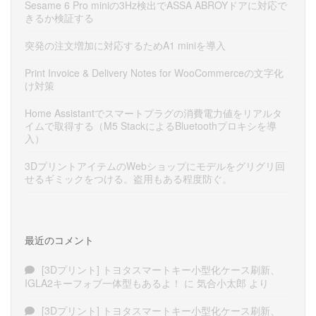
Sesame 6 Pro miniの3Hz検出でASSA ABROYドアに対応で
きるか検証する
突発の注文増加に対応するためA1 miniを導入
Print Invoice & Delivery Notes for WooCommerceの文字化
け対策
Home Assistantでスマートプラグの消費電力値をリアルタ
イムで取得する（M5 StackによるBluetoothプロキシを導
入）
3DプリントアイテムのWebショップにモデルをグリグリ回
せるギミックをつける。盗用もある程度防ぐ。
最近のコメント
[3Dプリント] トヨタスマートキー小型化ケース刷新、
IGLA2キーフォブ一体型もあるよ！
に
気合小太郎
より
[3Dプリント] トヨタスマートキー小型化ケース刷新、