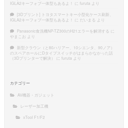
IGLA2キーフォブ一体型もあるよ！
に
furuta
より
[3Dプリント] トヨタスマートキー小型化ケース刷新、
IGLA2キーフォブ一体型もあるよ！
に
だいまる
より
Panasonic食洗機NP-TZ300のH21エラーを解消する
に
やまこお
より
新型クラウン（と80ハリアー、10シエンタ、90ノア）
のスペアホールにDタイプスイッチがはまらかなかった話
（3Dプリンターで解決）
に
furuta
より
カテゴリー
AV機器・ガジェット
レーザー加工機
xTool F1/F2