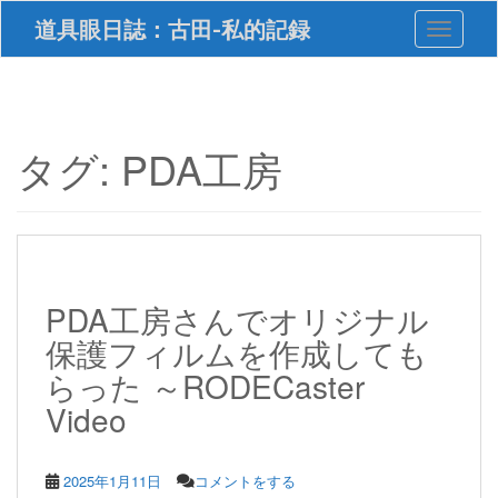
S
道具眼日誌：古田-私的記録
Toggle 
k
i
p
t
o
m
タグ:
PDA工房
a
i
n
c
o
n
t
PDA工房さんでオリジナル
e
保護フィルムを作成しても
n
t
らった ～RODECaster
Video
2025年1月11日
コメントをする