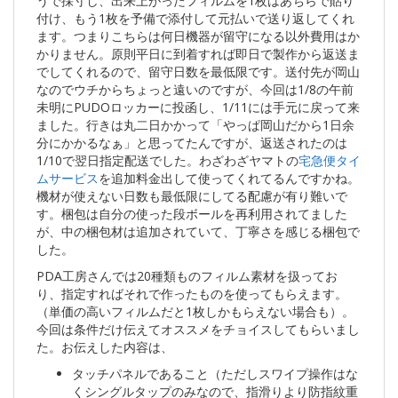
うで採寸し、出来上がったフィルムを1枚はあちらで貼り
付け、もう1枚を予備で添付して元払いで送り返してくれ
ます。つまりこちらは何日機器が留守になる以外費用はか
かりません。原則平日に到着すれば即日で製作から返送ま
でしてくれるので、留守日数を最低限です。送付先が岡山
なのでウチからちょっと遠いのですが、今回は1/8の午前
未明にPUDOロッカーに投函し、1/11には手元に戻って来
ました。行きは丸二日かかって「やっぱ岡山だから1日余
分にかかるなぁ」と思ってたんですが、返送されたのは
1/10で翌日指定配送でした。わざわざヤマトの
宅急便タイ
ムサービス
を追加料金出して使ってくれてるんですかね。
機材が使えない日数も最低限にしてる配慮が有り難いで
す。梱包は自分の使った段ボールを再利用されてました
が、中の梱包材は追加されていて、丁寧さを感じる梱包で
した。
PDA工房さんでは20種類ものフィルム素材を扱ってお
り、指定すればそれで作ったものを使ってもらえます。
（単価の高いフィルムだと1枚しかもらえない場合も）。
今回は条件だけ伝えてオススメをチョイスしてもらいまし
た。お伝えした内容は、
タッチパネルであること（ただしスワイプ操作はな
くシングルタップのみなので、指滑りより防指紋重