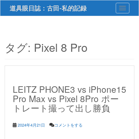
S
道具眼日誌：古田-私的記録
Toggle 
k
i
p
t
o
m
タグ:
Pixel 8 Pro
a
i
n
c
o
n
t
LEITZ PHONE3 vs iPhone15
e
Pro Max vs Pixel 8Pro ポー
n
t
トレート撮って出し勝負
2024年4月21日
コメントをする