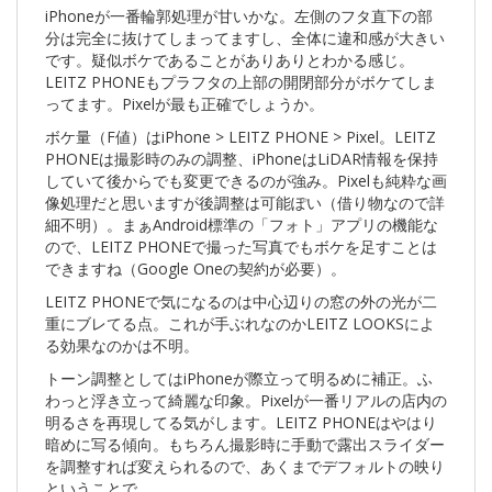
iPhoneが一番輪郭処理が甘いかな。左側のフタ直下の部
分は完全に抜けてしまってますし、全体に違和感が大きい
です。疑似ボケであることがありありとわかる感じ。
LEITZ PHONEもプラフタの上部の開閉部分がボケてしま
ってます。Pixelが最も正確でしょうか。
ボケ量（F値）はiPhone > LEITZ PHONE > Pixel。LEITZ
PHONEは撮影時のみの調整、iPhoneはLiDAR情報を保持
していて後からでも変更できるのが強み。Pixelも純粋な画
像処理だと思いますが後調整は可能ぽい（借り物なので詳
細不明）。まぁAndroid標準の「フォト」アプリの機能な
ので、LEITZ PHONEで撮った写真でもボケを足すことは
できますね（Google Oneの契約が必要）。
LEITZ PHONEで気になるのは中心辺りの窓の外の光が二
重にブレてる点。これが手ぶれなのかLEITZ LOOKSによ
る効果なのかは不明。
トーン調整としてはiPhoneが際立って明るめに補正。ふ
わっと浮き立って綺麗な印象。Pixelが一番リアルの店内の
明るさを再現してる気がします。LEITZ PHONEはやはり
暗めに写る傾向。もちろん撮影時に手動で露出スライダー
を調整すれば変えられるので、あくまでデフォルトの映り
ということで。