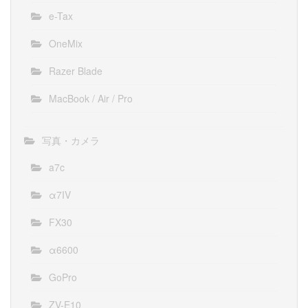
e-Tax
OneMix
Razer Blade
MacBook / Air / Pro
写真・カメラ
a7c
α7IV
FX30
α6600
GoPro
ZV-E10