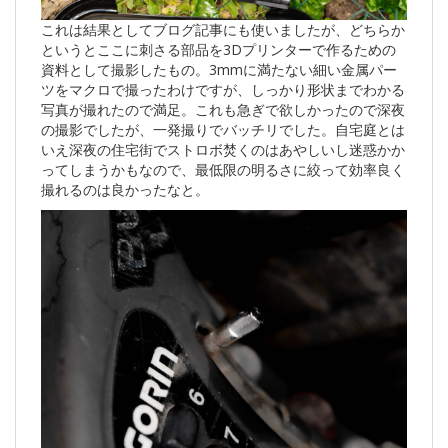
これは結果としてブログ記事にも使いましたが、どちらか
というとここに刺さる部品を3Dプリンターで作るための
資料として撮影したもの。3mmに満たない細い金属パー
ツをマクロで撮ったわけですが、しっかり形状までわかる
写真が撮れたので満足。これも急ぎで欲しかったので深夜
の撮影でしたが、一発撮りでバッチリでした。自宅庭とは
いえ深夜の住宅街でストロボ焚くのはあやしいし迷惑かか
ってしまうかもなので、最低限の明るさに絞って効率良く
撮れるのは良かったなと。