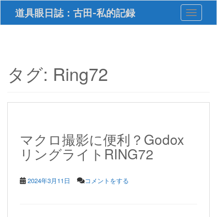
S
道具眼日誌：古田-私的記録
Toggle 
k
i
p
t
o
m
タグ:
Ring72
a
i
n
c
o
n
t
マクロ撮影に便利？Godox
e
リングライトRING72
n
t
2024年3月11日
コメントをする