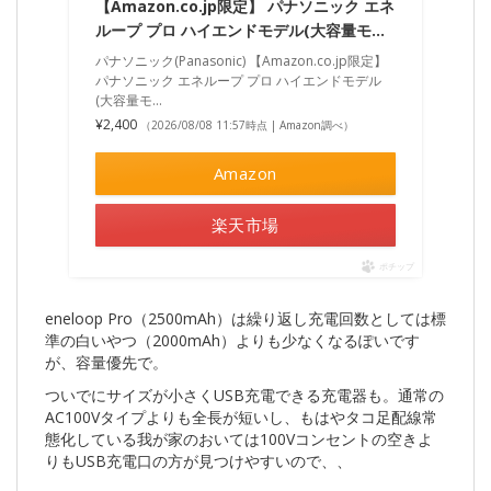
【Amazon.co.jp限定】 パナソニック エネ
ループ プロ ハイエンドモデル(大容量モ…
パナソニック(Panasonic) 【Amazon.co.jp限定】
パナソニック エネループ プロ ハイエンドモデル
(大容量モ…
¥2,400
（2026/08/08 11:57時点 | Amazon調べ）
Amazon
楽天市場
ポチップ
eneloop Pro（2500mAh）は繰り返し充電回数としては標
準の白いやつ（2000mAh）よりも少なくなるぽいです
が、容量優先で。
ついでにサイズが小さくUSB充電できる充電器も。通常の
AC100Vタイプよりも全長が短いし、もはやタコ足配線常
態化している我が家のおいては100Vコンセントの空きよ
りもUSB充電口の方が見つけやすいので、、