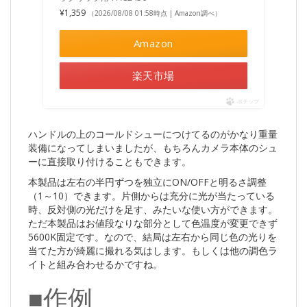
¥1,359
（2026/08/08 01:58時点 | Amazon調べ）
Amazon
楽天市場
ポチップ
ハンドルの上のコールドシューにつけてるのがかなり重量
装備になってしまいましたが、もちろんカメラ本体のシュ
ーに直接取り付けることもできます。
本製品は左右の半円ずつを独立にON/OFFと明るさ調整
（1～10）できます。片側からは充分に光が当たっている
時、反対側の光だけを足す、みたいな使い方ができます。
ただ本製品はお値段なりな部分として色温度が変更できず
5600K固定です。なので、結局は左右から同じ色の光りを
当てた方が綺麗に撮れる気はします。もしくは他の調色ラ
イトと組み合わせるかですね。
■作例