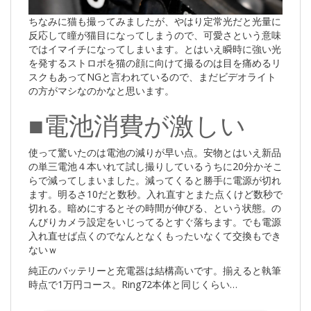
ちなみに猫も撮ってみましたが、やはり定常光だと光量に
反応して瞳が猫目になってしまうので、可愛さという意味
ではイマイチになってしまいます。とはいえ瞬時に強い光
を発するストロボを猫の顔に向けて撮るのは目を痛めるリ
スクもあってNGと言われているので、まだビデオライト
の方がマシなのかなと思います。
■電池消費が激しい
使って驚いたのは電池の減りが早い点。安物とはいえ新品
の単三電池４本いれて試し撮りしているうちに20分かそこ
らで減ってしまいました。減ってくると勝手に電源が切れ
ます。明るさ10だと数秒。入れ直すとまた点くけど数秒で
切れる。暗めにするとその時間が伸びる、という状態。の
んびりカメラ設定をいじってるとすぐ落ちます。でも電源
入れ直せば点くのでなんとなくもったいなくて交換もでき
ないｗ
純正のバッテリーと充電器は結構高いです。揃えると執筆
時点で1万円コース。Ring72本体と同じくらい…