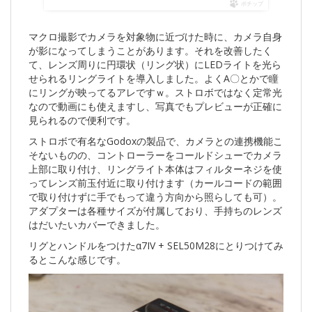
ポチップ
マクロ撮影でカメラを対象物に近づけた時に、カメラ自身
が影になってしまうことがあります。それを改善したく
て、レンズ周りに円環状（リング状）にLEDライトを光ら
せられるリングライトを導入しました。よくA〇とかで瞳
にリングが映ってるアレですｗ。ストロボではなく定常光
なので動画にも使えますし、写真でもプレビューが正確に
見られるので便利です。
ストロボで有名なGodoxの製品で、カメラとの連携機能こ
そないものの、コントローラーをコールドシューでカメラ
上部に取り付け、リングライト本体はフィルターネジを使
ってレンズ前玉付近に取り付けます（カールコードの範囲
で取り付けずに手でもって違う方向から照らしても可）。
アダプターは各種サイズが付属しており、手持ちのレンズ
はだいたいカバーできました。
リグとハンドルをつけたα7IV + SEL50M28にとりつけてみ
るとこんな感じです。