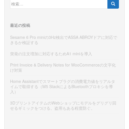
検
索:
最近の投稿
Sesame 6 Pro miniの3Hz検出でASSA ABROYドアに対応で
きるか検証する
突発の注文増加に対応するためA1 miniを導入
Print Invoice & Delivery Notes for WooCommerceの文字化
け対策
Home Assistantでスマートプラグの消費電力値をリアルタ
イムで取得する（M5 StackによるBluetoothプロキシを導
入）
3DプリントアイテムのWebショップにモデルをグリグリ回
せるギミックをつける。盗用もある程度防ぐ。