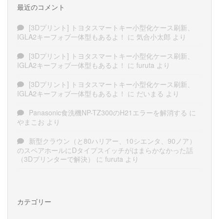
最近のコメント
[3Dプリント] トヨタスマートキー小型化ケース刷新、
IGLA2キーフォブ一体型もあるよ！
に
気合小太郎
より
[3Dプリント] トヨタスマートキー小型化ケース刷新、
IGLA2キーフォブ一体型もあるよ！
に
furuta
より
[3Dプリント] トヨタスマートキー小型化ケース刷新、
IGLA2キーフォブ一体型もあるよ！
に
だいまる
より
Panasonic食洗機NP-TZ300のH21エラーを解消する
に
やまこお
より
新型クラウン（と80ハリアー、10シエンタ、90ノア）
のスペアホールにDタイプスイッチがはまらかなかった話
（3Dプリンターで解決）
に
furuta
より
カテゴリー