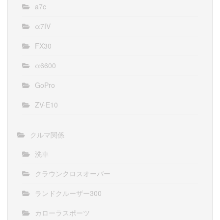
a7c
α7IV
FX30
α6600
GoPro
ZV-E10
クルマ関係
洗車
クラウンクロスオーバー
ランドクルーザー300
カローラスポーツ