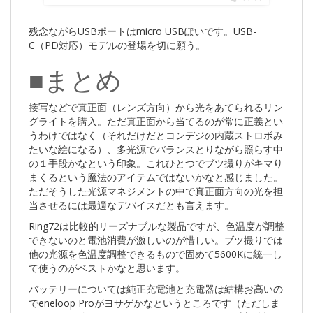
残念ながらUSBポートはmicro USBぽいです。USB-
C（PD対応）モデルの登場を切に願う。
■まとめ
接写などで真正面（レンズ方向）から光をあてられるリン
グライトを購入。ただ真正面から当てるのが常に正義とい
うわけではなく（それだけだとコンデジの内蔵ストロボみ
たいな絵になる）、多光源でバランスとりながら照らす中
の１手段かなという印象。これひとつでブツ撮りがキマり
まくるという魔法のアイテムではないかなと感じました。
ただそうした光源マネジメントの中で真正面方向の光を担
当させるには最適なデバイスだとも言えます。
Ring72は比較的リーズナブルな製品ですが、色温度が調整
できないのと電池消費が激しいのが惜しい。ブツ撮りでは
他の光源を色温度調整できるもので固めて5600Kに統一し
て使うのがベストかなと思います。
バッテリーについては純正充電池と充電器は結構お高いの
でeneloop Proがヨサゲかなというところです（ただしま