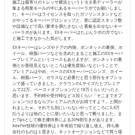
施工は最寄りのトレッサ横浜というトヨタ系ディーラーが
集まる商業モールの中にあるキーパーラボでお願いしまし
た。キーパーはライセンスを取ったガソリンスタンドなど
がやってるキーパープロショップと、更に認定スタッフ数
や設備などで高い要求を満たさないと看板を出せないキー
パーラボがあります。EXキーパーはたぶんラボの方でない
と施工できなかった気がします。
EXキーパーはレンズやドアの内側、ボンネットの裏側、ホ
イール、樹脂パーツなどを含めたまるごと施工のEXキーパ
ープレミアムというコースもありますが、ボンネットの裏
側とか普段見えないところは優先度低いなということで、
プレミアムはやめ、ベースのEXキーパーにレンズ、ホイー
ル、樹脂パーツ、ガラスなど必要だと思う部分をオプショ
ンで盛っていきました。クラウンのLサイズだとプレミア
ムで22万、ベース＋オプションだと18万くらいだったと
思います。予約時や受付時など３回くらい「そこまでオプ
ションつけるならプレミアムの方がお得ですよ？」と聞か
れましたｗ。それでも別にいらないやってところに3,4万
払うよりは他のことに使いたいなと思って断りました。ま
たTipsとして株主優待券による20%割引きがあります。
KeePer技研の優待券は１年有効で繰り返し使え、持ち株
会社のものは１度きり。ネットオークションなどで買う場