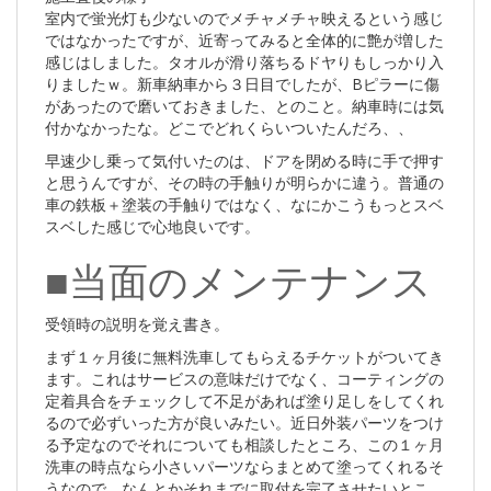
室内で蛍光灯も少ないのでメチャメチャ映えるという感じ
ではなかったですが、近寄ってみると全体的に艶が増した
感じはしました。タオルが滑り落ちるドヤりもしっかり入
りましたｗ。新車納車から３日目でしたが、Bピラーに傷
があったので磨いておきました、とのこと。納車時には気
付かなかったな。どこでどれくらいついたんだろ、、
早速少し乗って気付いたのは、ドアを閉める時に手で押す
と思うんですが、その時の手触りが明らかに違う。普通の
車の鉄板＋塗装の手触りではなく、なにかこうもっとスベ
スベした感じで心地良いです。
■当面のメンテナンス
受領時の説明を覚え書き。
まず１ヶ月後に無料洗車してもらえるチケットがついてき
ます。これはサービスの意味だけでなく、コーティングの
定着具合をチェックして不足があれば塗り足しをしてくれ
るので必ずいった方が良いみたい。近日外装パーツをつけ
る予定なのでそれについても相談したところ、この１ヶ月
洗車の時点なら小さいパーツならまとめて塗ってくれるそ
うなので、なんとかそれまでに取付を完了させたいとこ