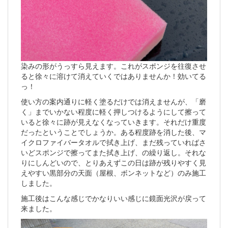
染みの形がうっすら見えます。これがスポンジを往復させ
ると徐々に溶けて消えていくではありませんか！効いてる
っ！
使い方の案内通りに軽く塗るだけでは消えませんが、「磨
く」までいかない程度に軽く押しつけるようにして擦って
いると徐々に跡が見えなくなっていきます。それだけ重度
だったということでしょうか。ある程度跡を消した後、マ
イクロファイバータオルで拭き上げ、まだ残っていればさ
いどスポンジで擦ってまた拭き上げ、の繰り返し。それな
りにしんどいので、とりあえずこの日は跡が残りやすく見
えやすい黒部分の天面（屋根、ボンネットなど）のみ施工
しました。
施工後はこんな感じでかなりいい感じに鏡面光沢が戻って
来ました。