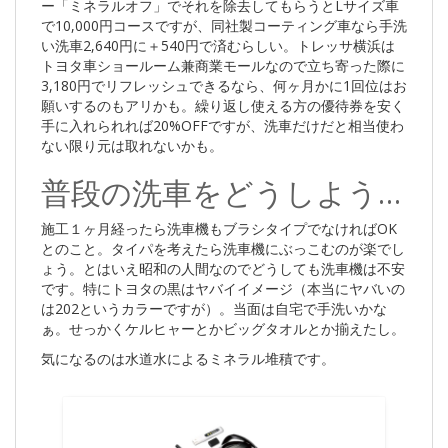
ー「ミネラルオフ」でそれを除去してもらうとLサイズ車
で10,000円コースですが、同社製コーティング車なら手洗
い洗車2,640円に＋540円で済むらしい。トレッサ横浜は
トヨタ車ショールーム兼商業モールなので立ち寄った際に
3,180円でリフレッシュできるなら、何ヶ月かに1回位はお
願いするのもアリかも。繰り返し使える方の優待券を安く
手に入れられれば20%OFFですが、洗車だけだと相当使わ
ない限り元は取れないかも。
普段の洗車をどうしよう…
施工１ヶ月経ったら洗車機もブラシタイプでなければOK
とのこと。タイパを考えたら洗車機にぶっこむのが楽でし
ょう。とはいえ昭和の人間なのでどうしても洗車機は不安
です。特にトヨタの黒はヤバイイメージ（本当にヤバいの
は202というカラーですが）。当面は自宅で手洗いかな
ぁ。せっかくケルヒャーとかビッグタオルとか揃えたし。
気になるのは水道水によるミネラル堆積です。