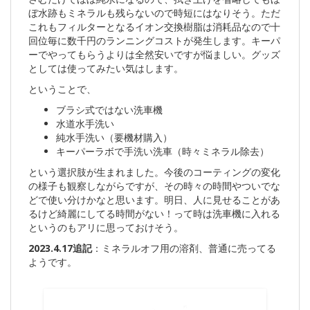
ぼ水跡もミネラルも残らないので時短にはなりそう。ただ
これもフィルターとなるイオン交換樹脂は消耗品なので十
回位毎に数千円のランニングコストが発生します。キーパ
ーでやってもらうよりは全然安いですが悩ましい。グッズ
としては使ってみたい気はします。
ということで、
ブラシ式ではない洗車機
水道水手洗い
純水手洗い（要機材購入）
キーパーラボで手洗い洗車（時々ミネラル除去）
という選択肢が生まれました。今後のコーティングの変化
の様子も観察しながらですが、その時々の時間やついでな
どで使い分けかなと思います。明日、人に見せることがあ
るけど綺麗にしてる時間がない！って時は洗車機に入れる
というのもアリに思っておけそう。
2023.4.17追記
：ミネラルオフ用の溶剤、普通に売ってる
ようです。