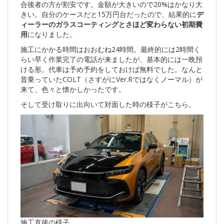
合後者の方が割安です。金額が大きいので20%はかなり大
きい。自分のケースだと15万円台だったので、結果的に
デ
ィーラーのガラスコーティングとさほど変わらない初期費
用
になりました。
施工にかかる時間はおおむね24時間。最終的には2時間く
らい早く作業完了の電話が来ましたが、基本的には一晩預
ける形。代車は予め予約をしておけば無料でした。なんと
昔乗っていたCOLT（さすがにVer.Rではなくノーマル）が
来て、色々と懐かしかったです。
そして受け取りに出向いて対面した時の様子がこちら。
施工直後の様子