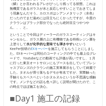
（鱗）とか言われるアレがびっしり残ってる状態。これは
無機質であるガラスが水と反応しやすいことでおきてしま
う現象なんだそう。カロスポはシアンメタリック（水色）
だったのでまだ遠めには目立ちにくかったですが、今度の
クラウンはブラック部分でなったら絶対目立つやつや
ん、、、と。
ということで今回はディーラーのガラスコーティングはキ
ャンセルし、ガラス層の上に有機物である特殊レジン層を
上塗りして
水が化学的な意味でも弾きやすい
という
KeePer技研の
EXキーパー
を施工してもらうことにしまし
た。EXキーパーは同社のコーティングの中でも最上位グレ
ードで、Youtubeなどの動画でも評価が高いですし、１月
に行った東京オートサロンにもブースを出していてプレシ
ャスブロンズのクラウンの施工実車展示をしていて綺麗で
した。タオルが滑り落ちるデモが有名ですが、実際触った
手触りもスベスベというかヌルヌルというか不思議な感触
です。メンテなどの話も色々詳しく説明が聞けたので、こ
の時点でほぼ施工を決心。
■Day1 施工の記録