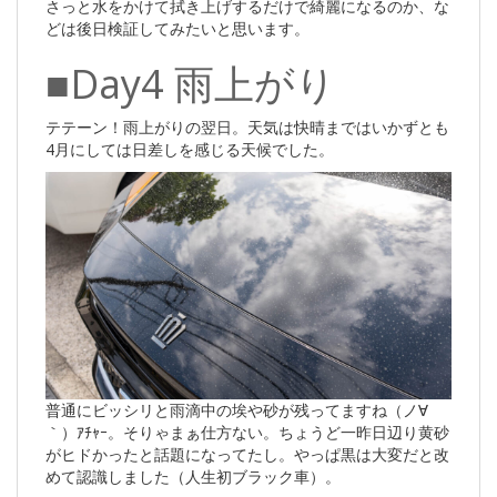
さっと水をかけて拭き上げするだけで綺麗になるのか、な
どは後日検証してみたいと思います。
■Day4 雨上がり
テテーン！雨上がりの翌日。天気は快晴まではいかずとも
4月にしては日差しを感じる天候でした。
普通にビッシリと雨滴中の埃や砂が残ってますね（ノ∀
｀）ｱﾁｬｰ。そりゃまぁ仕方ない。ちょうど一昨日辺り黄砂
がヒドかったと話題になってたし。やっぱ黒は大変だと改
めて認識しました（人生初ブラック車）。