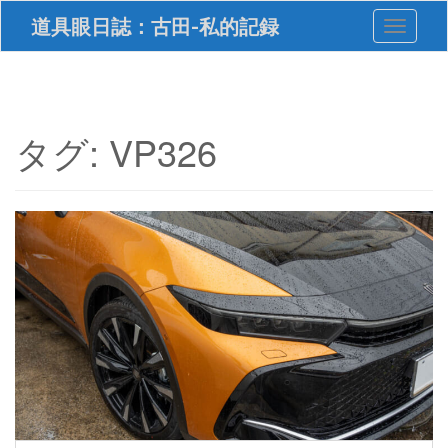
S
道具眼日誌：古田-私的記録
Toggle 
k
i
p
t
o
m
タグ:
VP326
a
i
n
c
o
n
t
e
n
t