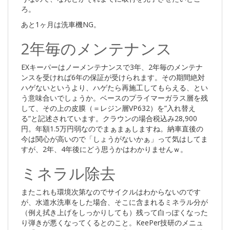
ろ。
あと1ヶ月は洗車機NG。
2年毎のメンテナンス
EXキーパーはノーメンテナンスで3年、2年毎のメンテナ
ンスを受ければ6年の保証が受けられます。その期間絶対
ハゲないというより、ハゲたら再施工してもらえる、とい
う意味合いでしょうか。ベースのプライマーガラス層を残
して、その上の皮膜（＝レジン層VP632）を”入れ替え
る”と記述されています。クラウンの場合税込み28,900
円。年額1.5万円弱なのでまぁまぁしますね。納車直後の
今は関心が高いので「しょうがないかぁ」って気はしてま
すが、2年、4年後にどう思うかはわかりませんｗ。
ミネラル除去
またこれも環境次第なのでサイクルはわからないのです
が、水道水洗車をした場合、そこに含まれるミネラル分が
（例え拭き上げをしっかりしても）残って白っぽくなった
り弾きが悪くなってくるとのこと。KeePer技研のメニュ