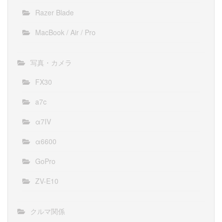
Razer Blade
MacBook / Air / Pro
写真・カメラ
FX30
a7c
α7IV
α6600
GoPro
ZV-E10
クルマ関係