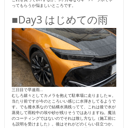
ってもらうか悩ましいところです。
■Day3 はじめての雨
三日目で早速雨…
むしろ嬉々としてカメラを抱えて駐車場に走りましたｗ。
当たり前ですが今のところいい感じに水弾きしてるようで
す。でも撥水系なので結構水滴残ってて、これは後で水が
蒸発して雨粒中の埃や砂が残りそうではありますね。魔法
のコーティングではないのでそれは致し方なし（施工前に
も説明を受けました）。後はそれがどのくらい目立つか、