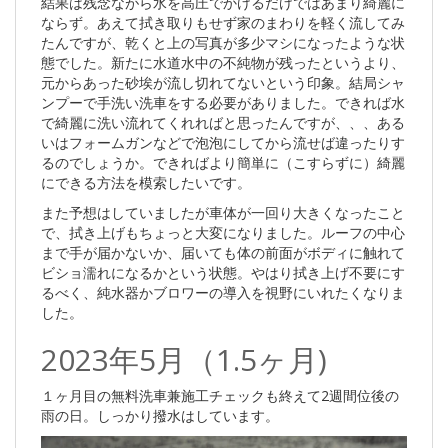
結果は残念ながら水を高圧でかけるだけではあまり綺麗に
ならず。あえて拭き取りもせず家のまわりを軽く流してみ
たんですが、乾くと上の写真が多少マシになったような状
態でした。新たに水道水中の不純物が残ったというより、
元からあった砂埃が流し切れてないという印象。結局シャ
ンプーで手洗い洗車をする必要がありました。できれば水
で綺麗に洗い流れてくれればと思ったんですが、、、ある
いはフォームガンなどで泡泡にしてから流せば違ったりす
るのでしょうか。できればより簡単に（こすらずに）綺麗
にできる方法を模索したいです。
また予想はしていましたが車体が一回り大きくなったこと
で、拭き上げもちょっと大変になりました。ルーフの中心
まで手が届かないか、届いても体の前面がボディに触れて
ビショ濡れになるかという状態。やはり拭き上げ不要にす
るべく、純水器かブロワーの導入を視野にいれたくなりま
した。
2023年5月（1.5ヶ月)
１ヶ月目の無料洗車兼施工チェックも終えて2週間位後の
雨の日。しっかり撥水はしています。