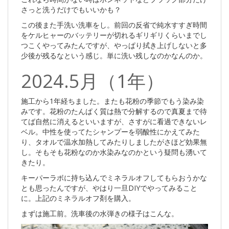
さっと洗うだけでもいいかも？
この後また手洗い洗車をし。前回の反省で純水すすぎ時間
をケルヒャーのバッテリーが切れるギリギリくらいまでし
つこくやってみたんですが、やっぱり拭き上げしないと多
少後が残るなという感じ。単に洗い残しなのかなんのか。
2024.5月（1年）
施工から1年経ちました。またも花粉の季節でもう染み染
みです。花粉のたんぱく質は熱で分解するので真夏まで待
てば自然に消えるといいますが、さすがに看過できないレ
ベル。中性を使ってたシャンプーを弱酸性にかえてみた
り、タオルで温水加熱してみたりしましたがさほど効果無
し。そもそも花粉なのか水染みなのかという疑問も湧いて
きたり。
キーパーラボに持ち込んでミネラルオフしてもらおうかな
とも思ったんですが、やはり一旦DIYでやってみること
に。上記のミネラルオフ剤を購入。
まずは施工前。洗車後の水弾きの様子はこんな。