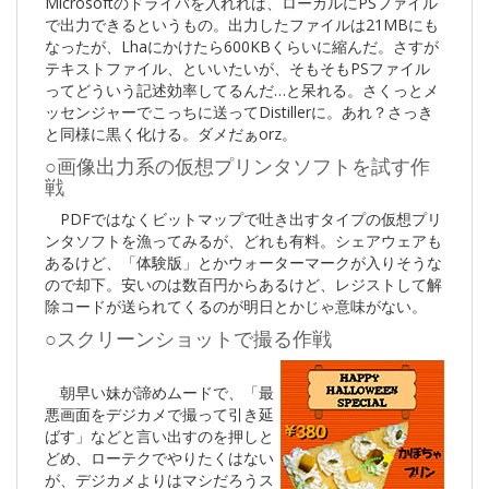
Microsoftのドライバを入れれば、ローカルにPSファイル
で出力できるというもの。出力したファイルは21MBにも
なったが、Lhaにかけたら600KBくらいに縮んだ。さすが
テキストファイル、といいたいが、そもそもPSファイル
ってどういう記述効率してるんだ…と呆れる。さくっとメ
ッセンジャーでこっちに送ってDistillerに。あれ？さっき
と同様に黒く化ける。ダメだぁorz。
○画像出力系の仮想プリンタソフトを試す作
戦
PDFではなくビットマップで吐き出すタイプの仮想プリ
ンタソフトを漁ってみるが、どれも有料。シェアウェアも
あるけど、「体験版」とかウォーターマークが入りそうな
ので却下。安いのは数百円からあるけど、レジストして解
除コードが送られてくるのが明日とかじゃ意味がない。
○スクリーンショットで撮る作戦
朝早い妹が諦めムードで、「最
悪画面をデジカメで撮って引き延
ばす」などと言い出すのを押しと
どめ、ローテクでやりたくはない
が、デジカメよりはマシだろうス