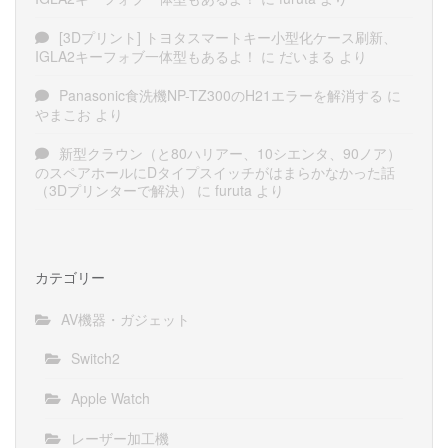
[3Dプリント] トヨタスマートキー小型化ケース刷新、
IGLA2キーフォブ一体型もあるよ！
に
だいまる
より
Panasonic食洗機NP-TZ300のH21エラーを解消する
に
やまこお
より
新型クラウン（と80ハリアー、10シエンタ、90ノア）
のスペアホールにDタイプスイッチがはまらかなかった話
（3Dプリンターで解決）
に
furuta
より
カテゴリー
AV機器・ガジェット
Switch2
Apple Watch
レーザー加工機