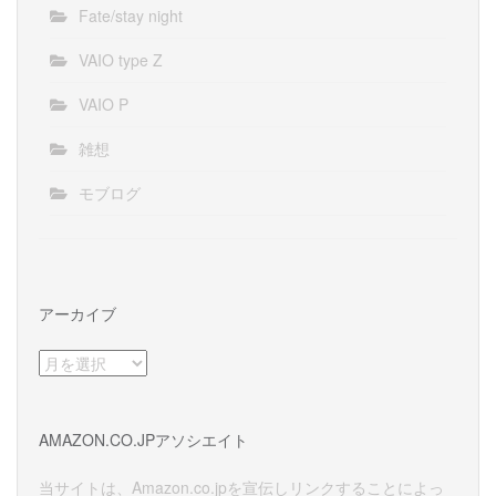
Fate/stay night
VAIO type Z
VAIO P
雑想
モブログ
アーカイブ
ア
ー
カ
イ
AMAZON.CO.JPアソシエイト
ブ
当サイトは、Amazon.co.jpを宣伝しリンクすることによっ