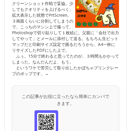
クリーンショット作戦で妥協。少
しでもクオリティを上げるべく、
拡大表示した状態でPrtScreen。
３画面くらいに分割してしまうの
で、こっちのマシン上で撮って、
Photoshopで切り貼りして１枚絵に。父親に「会社で出力
してやって」とメールに添付して送る。もちろん生ビット
マップだと印刷サイズ設定で困るだろうから、A4一杯に
リサイズしたPDFにした上で。
ふぅ。15分で終わると思ってたのが、３時間もかかって
しまった。なんだんだよ、もう。
というワケで苦労して取り出したかぼちゃプリンクレー
プのポップです。→
この記事がお役に立ったなら簡単にカンパで
きます。