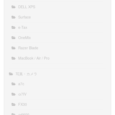
DELL XPS
Surface
e-Tax
OneMix
Razer Blade
MacBook / Air / Pro
写真・カメラ
a7c
α7IV
FX30
α6600