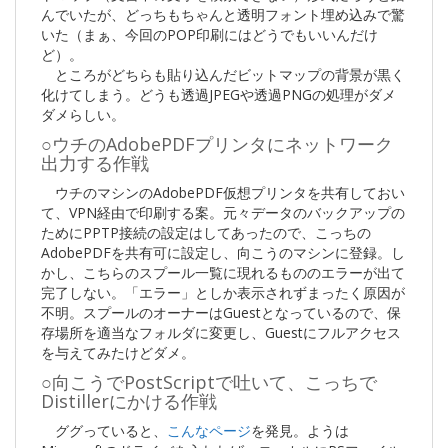
んでいたが、どっちもちゃんと透明フォント埋め込みで驚
いた（まぁ、今回のPOP印刷にはどうでもいいんだけ
ど）。
ところがどちらも貼り込んだビットマップの背景が黒く
化けてしまう。どうも透過JPEGや透過PNGの処理がダメ
ダメらしい。
○ウチのAdobePDFプリンタにネットワーク
出力する作戦
ウチのマシンのAdobePDF仮想プリンタを共有しておい
て、VPN経由で印刷する案。元々データのバックアップの
ためにPPTP接続の設定はしてあったので、こっちの
AdobePDFを共有可に設定し、向こうのマシンに登録。し
かし、こちらのスプール一覧に現れるもののエラーが出て
完了しない。「エラー」としか表示されずまったく原因が
不明。スプールのオーナーはGuestとなっているので、保
存場所を適当なフォルダに変更し、Guestにフルアクセス
を与えてみたけどダメ。
○向こうでPostScriptで吐いて、こっちで
Distillerにかける作戦
ググっていると、
こんなページ
を発見。ようは