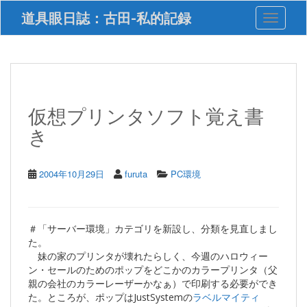
S
道具眼日誌：古田-私的記録
Toggle 
k
i
p
t
o
m
a
仮想プリンタソフト覚え書
i
き
n
c
o
n
2004年10月29日
furuta
PC環境
t
e
n
t
＃「サーバー環境」カテゴリを新設し、分類を見直しまし
た。
妹の家のプリンタが壊れたらしく、今週のハロウィー
ン・セールのためのポップをどこかのカラープリンタ（父
親の会社のカラーレーザーかなぁ）で印刷する必要ができ
た。ところが、ポップはJustSystemの
ラベルマイティ