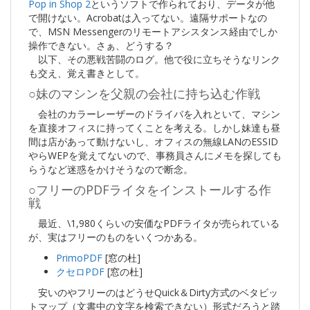
Pop in Shop 2
というソフトで作られており、データが他
で開けない。Acrobatは入ってない。遠隔サポートなの
で、MSN Messengerのリモートアシスタンス経由でしか
操作できない。さぁ、どうする？
以下、その悪戦苦闘のログ。他で役に立ちそうなリンク
も交え、覚え書きとして。
○妹のマシンを父親の会社に持ち込む作戦
会社のカラーレーザーのドライバを入れといて、マシン
を直接オフィスに持ってくことを考える。しかし妹達も昼
間は店があって動けないし、オフィスの無線LANのESSID
やらWEPを覚えてないので、事務員さんにメモを探しても
らうなど迷惑をかけそうなので断念。
○フリーのPDFライタをインストールする作
戦
最近、\1,980くらいの安価なPDFライタが売られている
が、実はフリーのものをいくつかある。
PrimoPDF
[窓の杜]
クセロPDF
[窓の杜]
安いのやフリーのはどうせQuick＆Dirty方式のベタビッ
トマップ（文書中の文字を検索できない）形式だろうと踏