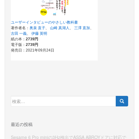
検
索:
最近の投稿
Sesame 6 Pro miniの3Hz検出でASSA ABROYドアに対応で