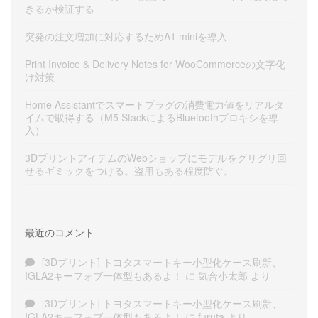
きるか検証する
突発の注文増加に対応するためA1 miniを導入
Print Invoice & Delivery Notes for WooCommerceの文字化
け対策
Home Assistantでスマートプラグの消費電力値をリアルタ
イムで取得する（M5 StackによるBluetoothプロキシを導
入）
3DプリントアイテムのWebショップにモデルをグリグリ回
せるギミックをつける。盗用もある程度防ぐ。
最近のコメント
[3Dプリント] トヨタスマートキー小型化ケース刷新、
IGLA2キーフォブ一体型もあるよ！
に
気合小太郎
より
[3Dプリント] トヨタスマートキー小型化ケース刷新、
IGLA2キーフォブ一体型もあるよ！
に
furuta
より