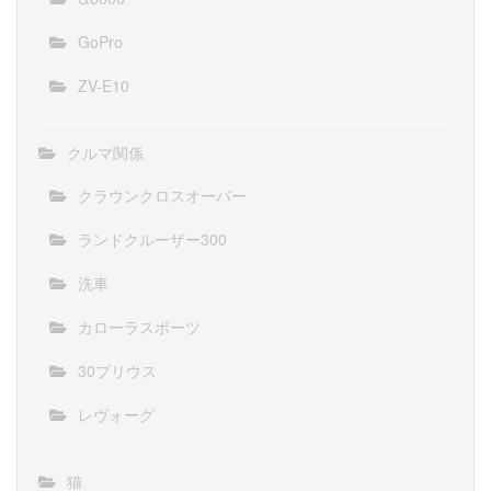
GoPro
ZV-E10
クルマ関係
クラウンクロスオーバー
ランドクルーザー300
洗車
カローラスポーツ
30プリウス
レヴォーグ
猫