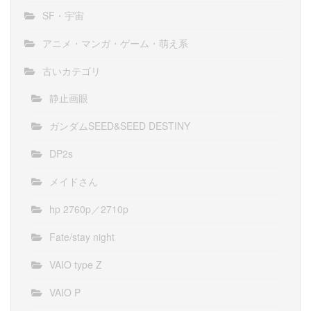
SF・宇宙
アニメ・マンガ・ゲーム・萌え系
古いカテゴリ
静止画眼
ガンダムSEED&SEED DESTINY
DP2s
メイドさん
hp 2760p／2710p
Fate/stay night
VAIO type Z
VAIO P