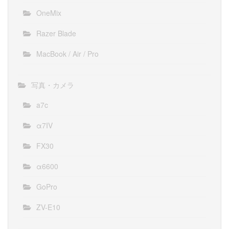
OneMix
Razer Blade
MacBook / Air / Pro
写真・カメラ
a7c
α7IV
FX30
α6600
GoPro
ZV-E10