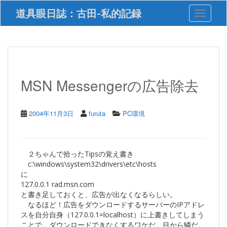
S
道具眼日誌：古田-私的記録
Toggle 
k
i
p
t
o
m
a
MSN Messengerの広告除去
i
n
c
2004年11月3日
furuta
PC環境
o
n
t
e
２ちゃんで拾ったTipsの覚え書き
n
c:\windows\system32\drivers\etc\hosts
t
に
127.0.0.1 rad.msn.com
と書き足しておくと、広告が出なくなるらしい。
なるほど！広告をダウンロードするサーバーのIPアドレ
スを自分自身（127.0.0.1=localhost）に上書きしてしまう
ことで、ダウンロードできなくするワケだ。目から鱗だ。