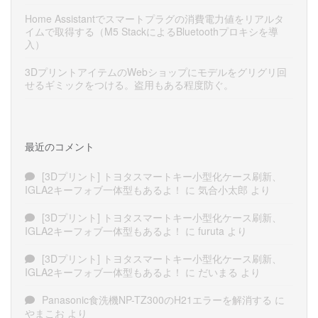
Home Assistantでスマートプラグの消費電力値をリアルタ
イムで取得する（M5 StackによるBluetoothプロキシを導
入）
3DプリントアイテムのWebショップにモデルをグリグリ回
せるギミックをつける。盗用もある程度防ぐ。
最近のコメント
[3Dプリント] トヨタスマートキー小型化ケース刷新、
IGLA2キーフォブ一体型もあるよ！
に
気合小太郎
より
[3Dプリント] トヨタスマートキー小型化ケース刷新、
IGLA2キーフォブ一体型もあるよ！
に
furuta
より
[3Dプリント] トヨタスマートキー小型化ケース刷新、
IGLA2キーフォブ一体型もあるよ！
に
だいまる
より
Panasonic食洗機NP-TZ300のH21エラーを解消する
に
やまこお
より