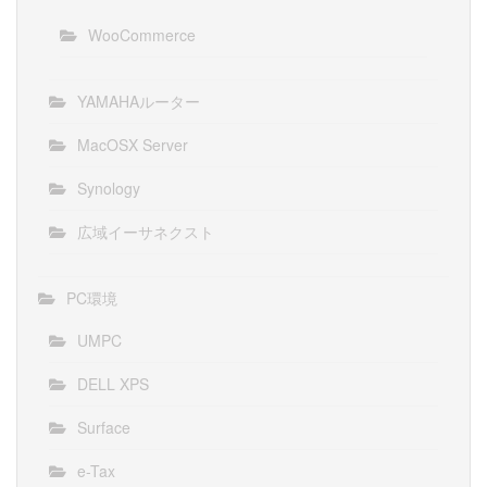
WooCommerce
YAMAHAルーター
MacOSX Server
Synology
広域イーサネクスト
PC環境
UMPC
DELL XPS
Surface
e-Tax