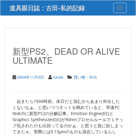
S
道具眼日誌：古田-私的記録
Toggle 
k
i
p
t
o
m
a
新型PS2、DEAD OR ALIVE
i
ULTIMATE
n
c
o
n
2004年11月3日
furuta
買い物・外出
t
e
n
t
起きたら1900時前。休日だと混むからあまり外出した
くないなぁ、と思いつつネットを眺めていると、早速PC
Watchに新型PS2の分解記事。Emotion Engine(EE)と
Graphics Synthesizer(GS)が90nmプロセルルールで１チッ
プ化されたのも出回ってるのかぁ、と思うと急に欲しまっ
てきたｗ。実際には0.13μmのものも混在しているらし