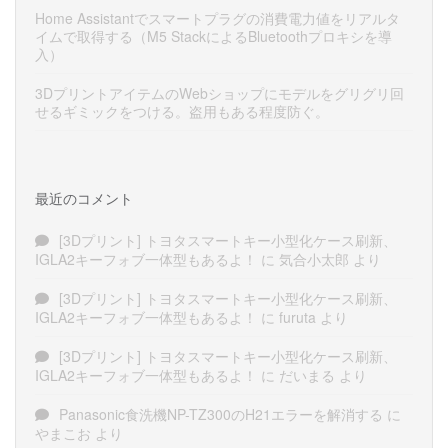
Home Assistantでスマートプラグの消費電力値をリアルタ
イムで取得する（M5 StackによるBluetoothプロキシを導
入）
3DプリントアイテムのWebショップにモデルをグリグリ回
せるギミックをつける。盗用もある程度防ぐ。
最近のコメント
[3Dプリント] トヨタスマートキー小型化ケース刷新、
IGLA2キーフォブ一体型もあるよ！
に
気合小太郎
より
[3Dプリント] トヨタスマートキー小型化ケース刷新、
IGLA2キーフォブ一体型もあるよ！
に
furuta
より
[3Dプリント] トヨタスマートキー小型化ケース刷新、
IGLA2キーフォブ一体型もあるよ！
に
だいまる
より
Panasonic食洗機NP-TZ300のH21エラーを解消する
に
やまこお
より