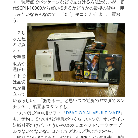
く、現時点でパッケージなどで見分ける方法はないが、初
代SCPH-10000から買い換えるかどうかの最後の背中一押
しみたいなもんなので（゜ε゜）キニシナイ!!よし、買お
う。
２ち
ゃんね
るでみ
ると、
大手量
販店や
通販サ
イトで
は品切
れが目
立って
いるらしい。「あちゃー」と思いつつ近所のヤマダでスン
ナリGet。縦置きスタンドも。
ついでにXbox用ソフト『
DEAD OR ALIVE ULTIMATE
』
も。予約してないけど特典がつくらしいので。オンライン
対戦対応だけど、そういやXboxにはネットワークケーブ
ルつないでないな。はたしてどれほど遊ぶものやら。
帰りにGEOによるも、やはり24 3rdはレンタル中。攻殻