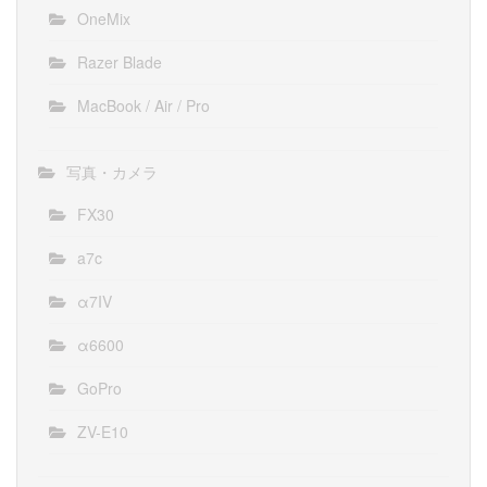
OneMix
Razer Blade
MacBook / Air / Pro
写真・カメラ
FX30
a7c
α7IV
α6600
GoPro
ZV-E10