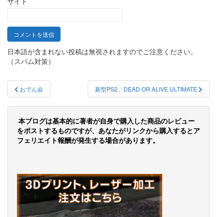
サイト
日本語が含まれない投稿は無視されますのでご注意ください。
（スパム対策）
投
おでん会
新型PS2、DEAD OR ALIVE ULTIMATE
稿
ナ
本ブログは基本的に著者が自身で購入した商品のレビュー
ビ
をポストするものですが、あなたがリンクから購入するとア
フェリエイト報酬が発生する場合があります。
ゲ
ー
シ
ョ
ン