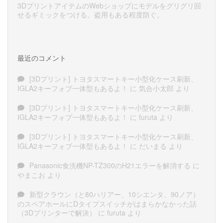
3DプリントアイテムのWebショップにモデルをグリグリ回
せるギミックをつける。盗用もある程度防ぐ。
最近のコメント
[3Dプリント] トヨタスマートキー小型化ケース刷新、
IGLA2キーフォブ一体型もあるよ！
に
気合小太郎
より
[3Dプリント] トヨタスマートキー小型化ケース刷新、
IGLA2キーフォブ一体型もあるよ！
に
furuta
より
[3Dプリント] トヨタスマートキー小型化ケース刷新、
IGLA2キーフォブ一体型もあるよ！
に
だいまる
より
Panasonic食洗機NP-TZ300のH21エラーを解消する
に
やまこお
より
新型クラウン（と80ハリアー、10シエンタ、90ノア）
のスペアホールにDタイプスイッチがはまらかなかった話
（3Dプリンターで解決）
に
furuta
より