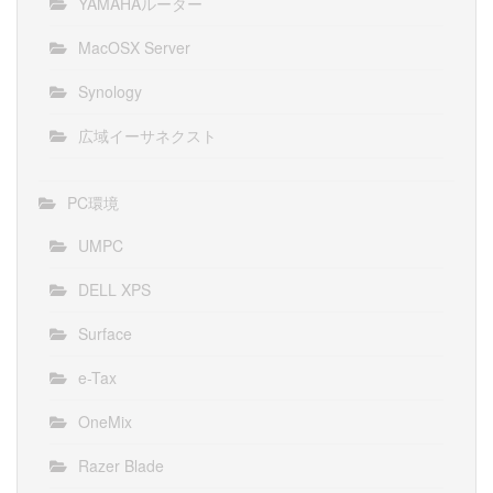
YAMAHAルーター
MacOSX Server
Synology
広域イーサネクスト
PC環境
UMPC
DELL XPS
Surface
e-Tax
OneMix
Razer Blade