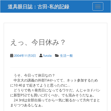
S
道具眼日誌：古田-私的記録
Toggle 
k
i
p
t
o
m
a
えっ、今日休み？
i
n
c
2004年11月3日
furuta
生活一般
o
n
t
e
うそ、今日って休日なの？
n
中京大の講義の外部TAやってて、ネット参加するため
t
に10:40まで起きてようと思ったのに…
どうりで色々発売日になってるワケだ。んじゃヨドバシ
に新型PS2でも買いに行くべか。でも混みそうだなぁ。
24 3rdは全部出揃ってから一気に観るかって方向でまと
まりつつあるしなぁ。