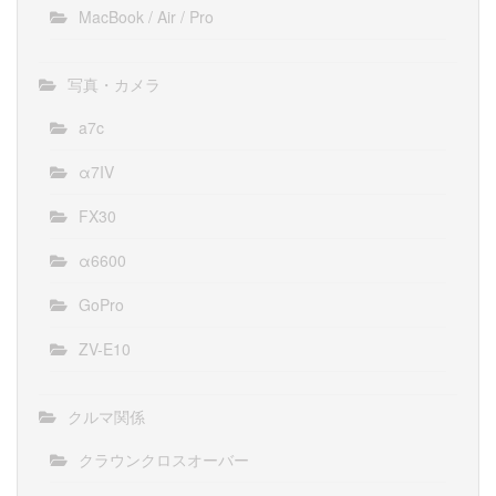
MacBook / Air / Pro
写真・カメラ
a7c
α7IV
FX30
α6600
GoPro
ZV-E10
クルマ関係
クラウンクロスオーバー