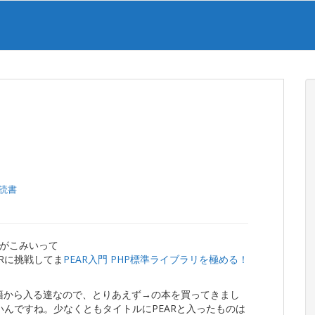
読書
がこみいって
Rに挑戦してま
PEAR入門 PHP標準ライブラリを極める！
書籍から入る達なので、とりあえず→の本を買ってきまし
いんですね。少なくともタイトルにPEARと入ったものは