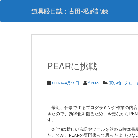
S
k
道具眼日誌：古田-私的記録
i
p
t
o
m
a
i
n
PEARに挑戦
c
o
n
・
t
2007年4月15日
furuta
買い物・外出
e
n
t
最近、仕事でするプログラミング作業の内容
きたので、効率化を図るため、今更ながらPEA
す。
σ(^^)は新しい言語やツールを始める時は
た。てか、PEARの専門書って思ったより少な