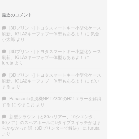
最近のコメント
[3Dプリント] トヨタスマートキー小型化ケース
刷新、IGLA2キーフォブ一体型もあるよ！
に
気合
小太郎
より
[3Dプリント] トヨタスマートキー小型化ケース
刷新、IGLA2キーフォブ一体型もあるよ！
に
furuta
より
[3Dプリント] トヨタスマートキー小型化ケース
刷新、IGLA2キーフォブ一体型もあるよ！
に
だい
まる
より
Panasonic食洗機NP-TZ300のH21エラーを解消
する
に
やまこお
より
新型クラウン（と80ハリアー、10シエンタ、
90ノア）のスペアホールにDタイプスイッチがはま
らかなかった話（3Dプリンターで解決）
に
furuta
より