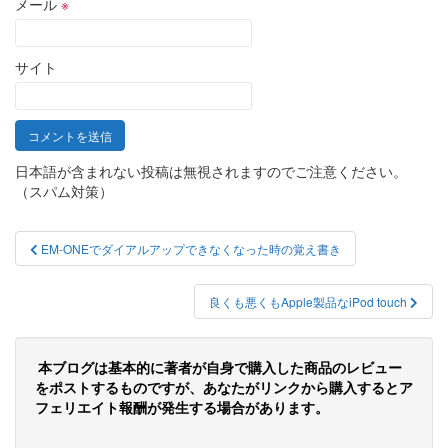
メール
※
サイト
日本語が含まれない投稿は無視されますのでご注意ください。
（スパム対策）
投
EM-ONEでダイアルアップできなくなった時の覚え書き
稿
ナ
良くも悪くもApple製品なiPod touch
ビ
ゲ
本ブログは基本的に著者が自身で購入した商品のレビュー
をポストするものですが、あなたがリンクから購入するとア
ー
フェリエイト報酬が発生する場合があります。
シ