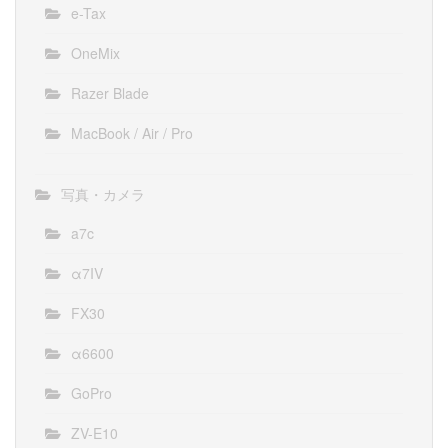
e-Tax
OneMix
Razer Blade
MacBook / Air / Pro
写真・カメラ
a7c
α7IV
FX30
α6600
GoPro
ZV-E10