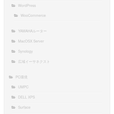
WordPress
WooCommerce
YAMAHAルーター
MacOSX Server
Synology
広域イーサネクスト
PC環境
UMPC
DELL XPS
Surface