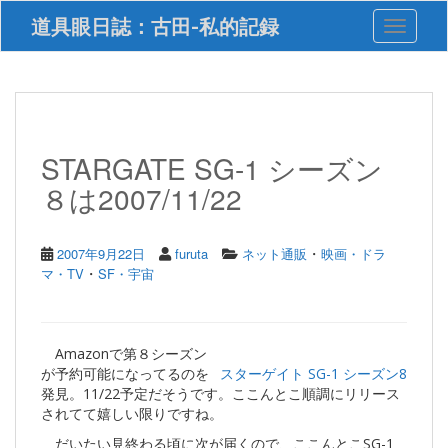
S
道具眼日誌：古田-私的記録
Toggle 
k
i
p
t
o
m
a
STARGATE SG-1 シーズン
i
８は2007/11/22
n
c
o
n
・
2007年9月22日
furuta
ネット通販
映画・ドラ
t
・
マ・TV
SF・宇宙
e
n
t
Amazonで第８シーズン
が予約可能になってるのを
スターゲイト SG-1 シーズン8
発見。11/22予定だそうです。ここんとこ順調にリリース
されてて嬉しい限りですね。
だいたい見終わる頃に次が届くので、ここんとこSG-1