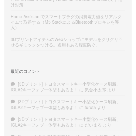
け対策
Home Assistantでスマートプラグの消費電力値をリアルタ
イムで取得する（M5 StackによるBluetoothプロキシを導
入）
3DプリントアイテムのWebショップにモデルをグリグリ回
せるギミックをつける。盗用もある程度防ぐ。
最近のコメント
[3Dプリント] トヨタスマートキー小型化ケース刷新、
IGLA2キーフォブ一体型もあるよ！
に
気合小太郎
より
[3Dプリント] トヨタスマートキー小型化ケース刷新、
IGLA2キーフォブ一体型もあるよ！
に
furuta
より
[3Dプリント] トヨタスマートキー小型化ケース刷新、
IGLA2キーフォブ一体型もあるよ！
に
だいまる
より