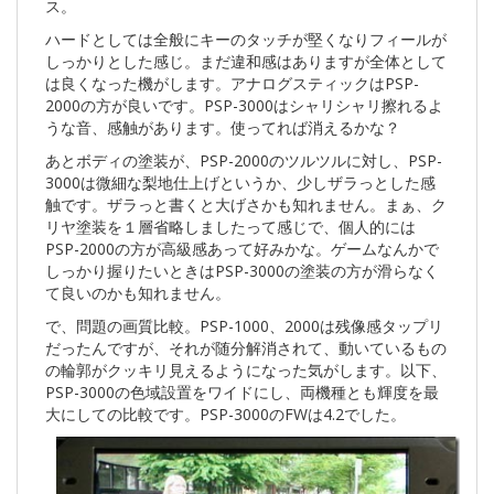
ス。
ハードとしては全般にキーのタッチが堅くなりフィールが
しっかりとした感じ。まだ違和感はありますが全体として
は良くなった機がします。アナログスティックはPSP-
2000の方が良いです。PSP-3000はシャリシャリ擦れるよ
うな音、感触があります。使ってれば消えるかな？
あとボディの塗装が、PSP-2000のツルツルに対し、PSP-
3000は微細な梨地仕上げというか、少しザラっとした感
触です。ザラっと書くと大げさかも知れません。まぁ、ク
リヤ塗装を１層省略しましたって感じで、個人的には
PSP-2000の方が高級感あって好みかな。ゲームなんかで
しっかり握りたいときはPSP-3000の塗装の方が滑らなく
て良いのかも知れません。
で、問題の画質比較。PSP-1000、2000は残像感タップリ
だったんですが、それが随分解消されて、動いているもの
の輪郭がクッキリ見えるようになった気がします。以下、
PSP-3000の色域設置をワイドにし、両機種とも輝度を最
大にしての比較です。PSP-3000のFWは4.2でした。