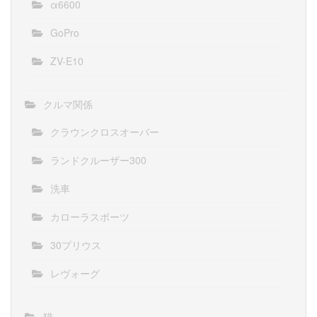
α6600
GoPro
ZV-E10
クルマ関係
クラウンクロスオーバー
ランドクルーザー300
洗車
カローラスポーツ
30プリウス
レヴォーグ
猫