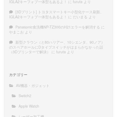
IGLA2キーフォブ一体型もあるよ！
に
furuta
より
[3Dプリント] トヨタスマートキー小型化ケース刷新、
IGLA2キーフォブ一体型もあるよ！
に
だいまる
より
Panasonic食洗機NP-TZ300のH21エラーを解消する
に
やまこお
より
新型クラウン（と80ハリアー、10シエンタ、90ノア）
のスペアホールにDタイプスイッチがはまらかなかった話
（3Dプリンターで解決）
に
furuta
より
カテゴリー
AV機器・ガジェット
Switch2
Apple Watch
レーザー加工機