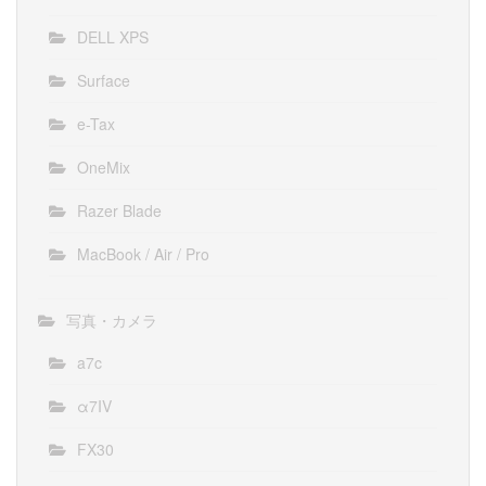
DELL XPS
Surface
e-Tax
OneMix
Razer Blade
MacBook / Air / Pro
写真・カメラ
a7c
α7IV
FX30