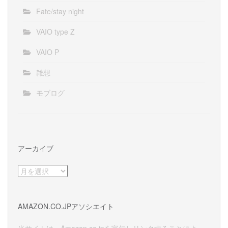
Fate/stay night
VAIO type Z
VAIO P
雑想
モブログ
アーカイブ
ア
ー
カ
イ
AMAZON.CO.JPアソシエイト
ブ
当サイトは、Amazon.co.jpを宣伝しリンクすることによっ