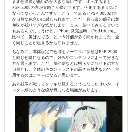
まず色温度が低いのが大きな違いです。比べてみると
PSP-2000の方が青白さが際だちます。今まであまり気に
なってなかったんですが、こうしてみるとPSP-3000の方
が自然な色合いに感じられます。ただ、真っ白の部分は黄
色味が残りすぎな気がします。まぁ、並べてみてるせいで
もあるんでしょうけど。iPhone発売当時、iPod touchに
比べて「黄ばんでる」という評価が多く聞かれました、全
く同じことが起きるかも知れません。
ちなみに、本体設定で色域をノーマルに戻せばPSP-2000
と同じ色味になるので、好みやコンテンツによって好きな
方が選べます。ただ、肌や髪などは明らかにワイドの方が
自然だし、全体の色コントラストの高さも魅力なので、常
用するのはこちらになると思います。
あと残像が減ってクッキリ見えるようになったせいか、イ
ンタレ縞のような線が気になる場面があります。