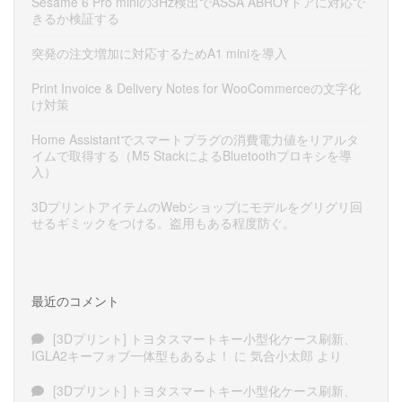
Sesame 6 Pro miniの3Hz検出でASSA ABROYドアに対応で
きるか検証する
突発の注文増加に対応するためA1 miniを導入
Print Invoice & Delivery Notes for WooCommerceの文字化
け対策
Home Assistantでスマートプラグの消費電力値をリアルタ
イムで取得する（M5 StackによるBluetoothプロキシを導
入）
3DプリントアイテムのWebショップにモデルをグリグリ回
せるギミックをつける。盗用もある程度防ぐ。
最近のコメント
[3Dプリント] トヨタスマートキー小型化ケース刷新、
IGLA2キーフォブ一体型もあるよ！
に
気合小太郎
より
[3Dプリント] トヨタスマートキー小型化ケース刷新、