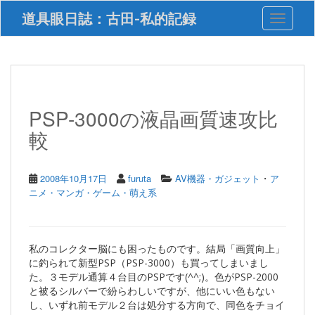
S
道具眼日誌：古田-私的記録
Toggle 
k
i
p
t
o
m
a
PSP-3000の液晶画質速攻比
i
較
n
c
o
n
・
2008年10月17日
furuta
AV機器・ガジェット
ア
t
ニメ・マンガ・ゲーム・萌え系
e
n
t
私のコレクター脳にも困ったものです。結局「画質向上」
に釣られて新型PSP（PSP-3000）も買ってしまいまし
た。３モデル通算４台目のPSPです(^^;)。色がPSP-2000
と被るシルバーで紛らわしいですが、他にいい色もない
し、いずれ前モデル２台は処分する方向で、同色をチョイ