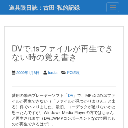
S
道具眼日誌：古田-私的記録
Toggle 
k
i
p
t
o
m
a
DVで.tsファイルが再生でき
i
ない時の覚え書き
n
c
o
n
2009年1月8日
furuta
PC環境
t
e
n
t
愛用の動画プレーヤーソフト「
DV
」で、MPEG2の.tsファ
イルが再生できない（「ファイルが見つかりません」と出
る）件でハマりました。最初、コーデックが足りないかと
思ったんですが、Windows Media Playerの方ではちゃん
と再生されます（DVはWMPコンポーネントなので同じも
のが再生できるはず）。