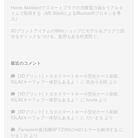
Home Assistantでスマートプラグの消費電力値をリアルタ
イムで取得する（M5 StackによるBluetoothプロキシを導
入）
3DプリントアイテムのWebショップにモデルをグリグリ回
せるギミックをつける。盗用もある程度防ぐ。
最近のコメント
[3Dプリント] トヨタスマートキー小型化ケース刷新、
IGLA2キーフォブ一体型もあるよ！
に
気合小太郎
より
[3Dプリント] トヨタスマートキー小型化ケース刷新、
IGLA2キーフォブ一体型もあるよ！
に
furuta
より
[3Dプリント] トヨタスマートキー小型化ケース刷新、
IGLA2キーフォブ一体型もあるよ！
に
だいまる
より
Panasonic食洗機NP-TZ300のH21エラーを解消する
に
やまこお
より