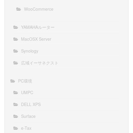
WooCommerce
YAMAHAルーター
MacOSX Server
Synology
広域イーサネクスト
PC環境
UMPC
DELL XPS
Surface
e-Tax