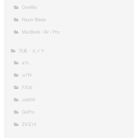
OneMix
Razer Blade
MacBook / Air / Pro
写真・カメラ
a7c
α7IV
FX30
α6600
GoPro
ZV-E10