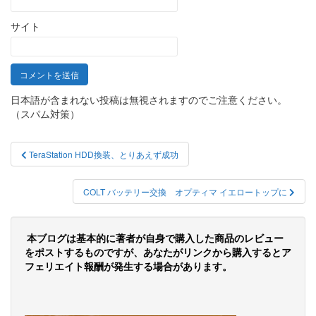
サイト
日本語が含まれない投稿は無視されますのでご注意ください。
（スパム対策）
投
TeraStation HDD換装、とりあえず成功
稿
ナ
COLT バッテリー交換 オプティマ イエロートップに
ビ
ゲ
本ブログは基本的に著者が自身で購入した商品のレビュー
をポストするものですが、あなたがリンクから購入するとア
ー
フェリエイト報酬が発生する場合があります。
シ
ョ