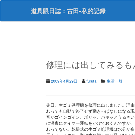
S
k
道具眼日誌：古田-私的記録
i
p
t
o
m
a
i
n
修理には出してみるも
c
o
n
t
2009年4月29日
furuta
生活一般
e
n
t
先日、生ゴミ処理機を修理に出しました。理由
わっても自動で終了せず動きっぱなしになる現
音がゴインゴイン、ボリッ、バキッとうるさい
に深夜にタイマー運転をかけておくんですが、
わってない。乾燥式の生ゴミ処理機は水分が多