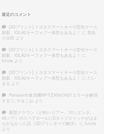
最近のコメント
[3Dプリント] トヨタスマートキー小型化ケース
刷新、IGLA2キーフォブ一体型もあるよ！
に
気合
小太郎
より
[3Dプリント] トヨタスマートキー小型化ケース
刷新、IGLA2キーフォブ一体型もあるよ！
に
furuta
より
[3Dプリント] トヨタスマートキー小型化ケース
刷新、IGLA2キーフォブ一体型もあるよ！
に
だい
まる
より
Panasonic食洗機NP-TZ300のH21エラーを解消
する
に
やまこお
より
新型クラウン（と80ハリアー、10シエンタ、
90ノア）のスペアホールにDタイプスイッチがはま
らかなかった話（3Dプリンターで解決）
に
furuta
より