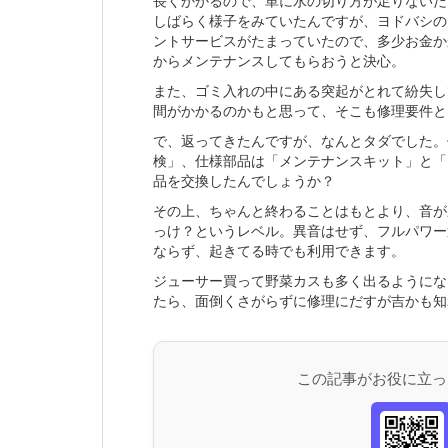
長くかかるので、単に水の切り方が足りないだ
しばらく様子をみていたんですが、ヨドバシの
ントサービスがたまっていたので、多少お金か
からメンテナンスしてもらおうと決心。
また、ゴミ入れの中にある突起がとれて紛失し
間がかかるのかもと思って、そこも修理要件と
で、返ってきたんですが、なんとタダでした。
検」、仕様部品は「メンテナンスキット」と「
品を交換したんでしょうか？
その上、ちゃんと終わることはもとより、音が
っけ？というレベル。異音はせず、フルパワー
ならず、起きてる時でも利用できます。
ジューサー買って野菜カスも多く出るようにな
たら、面倒くさがらずに修理にだすが吉かも知
この記事がお役に立っ