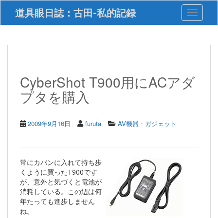
S
道具眼日誌：古田-私的記録
Toggle 
k
i
p
t
o
m
a
CyberShot T900用にACアダ
i
プタを購入
n
c
o
n
2009年9月16日
furuta
AV機器・ガジェット
t
e
n
t
常にカバンに入れて持ち歩
くように買ったT900です
が、意外と気づくと電池が
消耗している。この辺は何
年たっても進歩しません
ね。