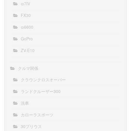
α7IV
FX30
α6600
GoPro
ZV-E10
クルマ関係
クラウンクロスオーバー
ランドクルーザー300
洗車
カローラスポーツ
30プリウス