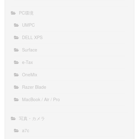
PC環境
UMPC
DELL XPS
Surface
e-Tax
OneMix
Razer Blade
MacBook / Air / Pro
写真・カメラ
a7c