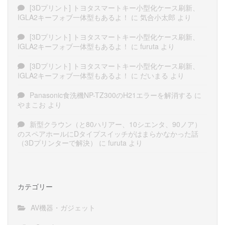
[3Dプリント] トヨタスマートキー小型化ケース刷新、
IGLA2キーフォブ一体型もあるよ！
に
気合小太郎
より
[3Dプリント] トヨタスマートキー小型化ケース刷新、
IGLA2キーフォブ一体型もあるよ！
に
furuta
より
[3Dプリント] トヨタスマートキー小型化ケース刷新、
IGLA2キーフォブ一体型もあるよ！
に
だいまる
より
Panasonic食洗機NP-TZ300のH21エラーを解消する
に
やまこお
より
新型クラウン（と80ハリアー、10シエンタ、90ノア）
のスペアホールにDタイプスイッチがはまらかなかった話
（3Dプリンターで解決）
に
furuta
より
カテゴリー
AV機器・ガジェット