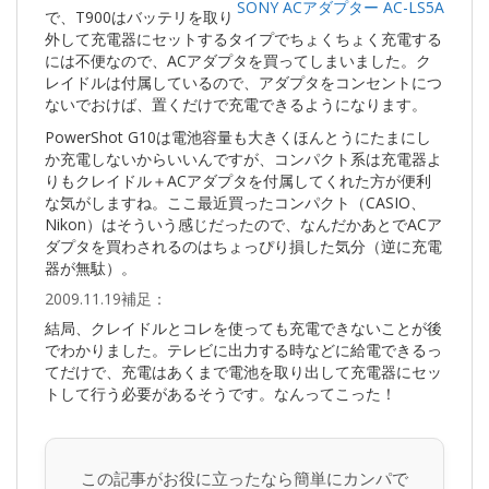
SONY ACアダプター AC-LS5A
で、T900はバッテリを取り
外して充電器にセットするタイプでちょくちょく充電する
には不便なので、ACアダプタを買ってしまいました。ク
レイドルは付属しているので、アダプタをコンセントにつ
ないでおけば、置くだけで充電できるようになります。
PowerShot G10は電池容量も大きくほんとうにたまにし
か充電しないからいいんですが、コンパクト系は充電器よ
りもクレイドル＋ACアダプタを付属してくれた方が便利
な気がしますね。ここ最近買ったコンパクト（CASIO、
Nikon）はそういう感じだったので、なんだかあとでACア
ダプタを買わされるのはちょっぴり損した気分（逆に充電
器が無駄）。
2009.11.19補足：
結局、クレイドルとコレを使っても充電できないことが後
でわかりました。テレビに出力する時などに給電できるっ
てだけで、充電はあくまで電池を取り出して充電器にセッ
トして行う必要があるそうです。なんってこった！
この記事がお役に立ったなら簡単にカンパで