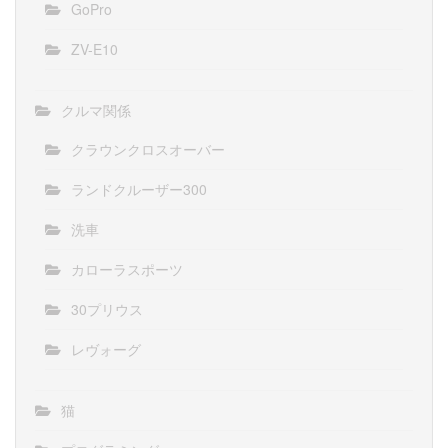
GoPro
ZV-E10
クルマ関係
クラウンクロスオーバー
ランドクルーザー300
洗車
カローラスポーツ
30プリウス
レヴォーグ
猫