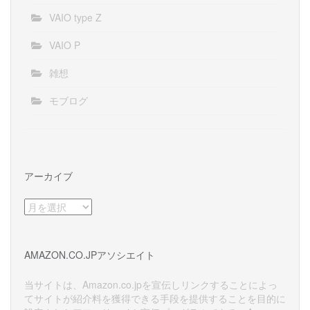
VAIO type Z
VAIO P
雑想
モブログ
アーカイブ
ア
ー
カ
イ
AMAZON.CO.JPアソシエイト
ブ
当サイトは、Amazon.co.jpを宣伝しリンクすることによっ
てサイトが紹介料を獲得できる手段を提供することを目的に