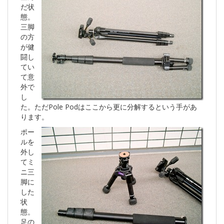
だ状
態。
三脚
の方
が健
闘し
てい
て意
外で
し
た。ただPole Podはここから更に分解するという手があ
ります。
ポー
ルを
外し
てミ
ニ三
脚に
した
状
態。
足の