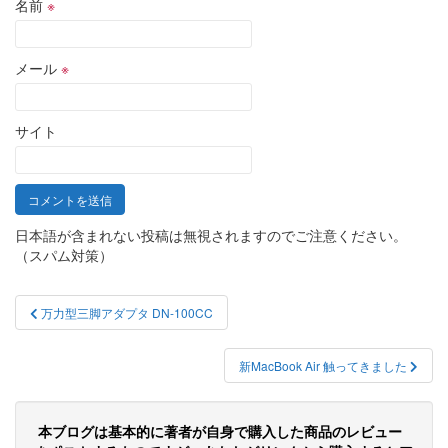
名前
※
メール
※
サイト
日本語が含まれない投稿は無視されますのでご注意ください。
（スパム対策）
投
万力型三脚アダプタ DN-100CC
稿
ナ
新MacBook Air 触ってきました
ビ
ゲ
本ブログは基本的に著者が自身で購入した商品のレビュー