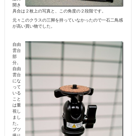
開き
具合は２枚上の写真と、この角度の２段階です。
元々このクラスの三脚を持っていなかったので一石二鳥感
が高い買い物でした。
自由
雲台
部
分。
自由
雲台
にな
って
いる
こと
は重
視し
まし
た。
ブツ
撮り