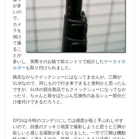
が多
いの
で、
カメ
ラを
傾け
て撮
るこ
とが
多いし、実際そのお陰で前エントリで紹介した
ケータイホ
ルダー
も取り付けられました。
残念ながらクイックシューにはなってませんが。三脚が
SLIKなので、同じもので行き来できると便利かと思ったん
ですが、SLIKの競合製品でもクイックシューになってなか
ったり、ちゃんと探せばたぶん互換性のあるシュー部分だ
け後付けできるだろうと。
DP2sは今時のコンデジにしては感度が低く手ぶれしやす
いので、自慢のクッキリ画質で撮影しようと思うと三脚が
欲しいと感じる場面が多くなりました。一方で三脚は機動
性が激しく落ちるので、昔買ってからあまり活用してなか