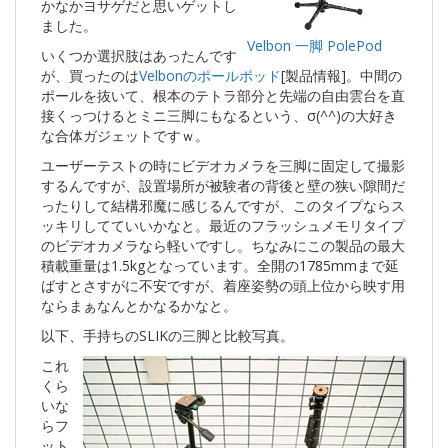
かなかヨサゲだと思いゲットし
ました。
Velbon 一脚 PolePod
いくつか選択肢はあったんです
が、買ったのは
Velbonのポールポッド
[製品情報]。中間の
ポールを抜いて、根本のテトラ部分と先端の自由雲台を直
接くっつけるとミニ三脚にもなるという、σ(^^)の大好き
な合体ガジェットですｗ。
ユーザーテストの時にビデオカメラを三脚に固定して撮影
するんですが、設置場所が被験者の背後と壁の狭い隙間だ
ったりして結構邪魔に感じるんですが、このタイプならス
ッキリしてていいかなと。最近のフラッシュメモリタイプ
のビデオカメラなら軽いですし。ちなみにこの製品の最大
積載重量は1.5kgとなっています。全開の1785mmまで延
ばすとさすがに不安ですが、着座姿勢の頭上位から映す用
ならまぁなんとかなるかなと。
以下、手持ちのSLIKの三脚と比較写真。
これ
くら
いな
らフ
ット