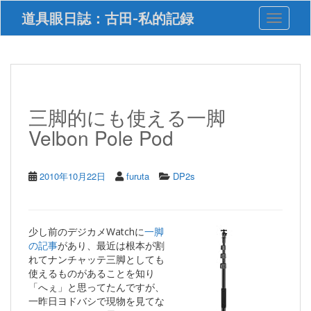
S
道具眼日誌：古田-私的記録
Toggle 
k
i
p
t
o
m
a
三脚的にも使える一脚
i
Velbon Pole Pod
n
c
o
n
2010年10月22日
furuta
DP2s
t
e
n
t
少し前のデジカメWatchに
一脚
の記事
があり、最近は根本が割
れてナンチャッテ三脚としても
使えるものがあることを知り
「へぇ」と思ってたんですが、
一昨日ヨドバシで現物を見てな