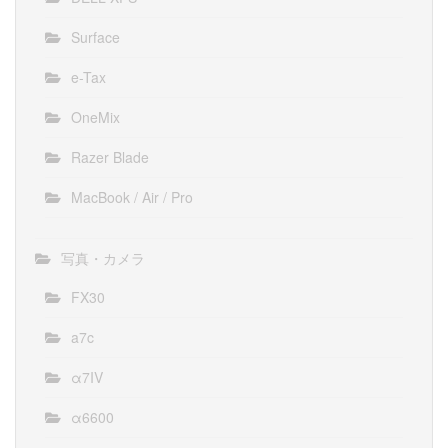
Surface
e-Tax
OneMix
Razer Blade
MacBook / Air / Pro
写真・カメラ
FX30
a7c
α7IV
α6600