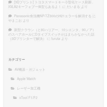
[3Dプリント] トヨタスマートキー小型化ケース刷新、
IGLA2キーフォブ一体型もあるよ！
に
だいまる
より
Panasonic食洗機NP-TZ300のH21エラーを解消する
に
やまこお
より
新型クラウン（と80ハリアー、10シエンタ、90ノア）
のスペアホールにDタイプスイッチがはまらかなかった話
（3Dプリンターで解決）
に
furuta
より
カテゴリー
AV機器・ガジェット
Apple Watch
レーザー加工機
xTool F1/F2