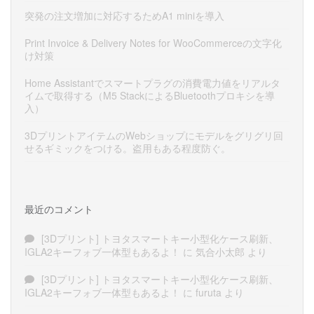
突発の注文増加に対応するためA1 miniを導入
Print Invoice & Delivery Notes for WooCommerceの文字化
け対策
Home Assistantでスマートプラグの消費電力値をリアルタ
イムで取得する（M5 StackによるBluetoothプロキシを導
入）
3DプリントアイテムのWebショップにモデルをグリグリ回
せるギミックをつける。盗用もある程度防ぐ。
最近のコメント
[3Dプリント] トヨタスマートキー小型化ケース刷新、
IGLA2キーフォブ一体型もあるよ！
に
気合小太郎
より
[3Dプリント] トヨタスマートキー小型化ケース刷新、
IGLA2キーフォブ一体型もあるよ！
に
furuta
より