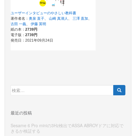
検
索:
最近の投稿
Sesame 6 Pro miniの3Hz検出でASSA ABROYドアに対応で
きるか検証する