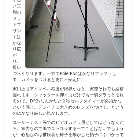
と三
脚の
フッ
トプ
リン
トは
かな
り広
が
り、
扱い
づらくなります。一方でPole Podはかなりフラフラし
て、カメラをつけると更に不安定に。
実用上はアイレベル程度が限界かなと。実際それでも結構
揺れます。シャッターを押す力だけでも一瞬グラっと揺れ
るので、DP2sなんかだと２秒セルフタイマーが必須かな
という感じ。デジイチに大きめのレンズをつけて、という
のはかなり厳しい気がします。
ユーザーテスト等でのビデオカメラ用としてはどうなんだ
ろ。室内なので風でユラユラするってことはないでしょう
が、心配なのは被験者が椅子を動かした拍子にぶつかって