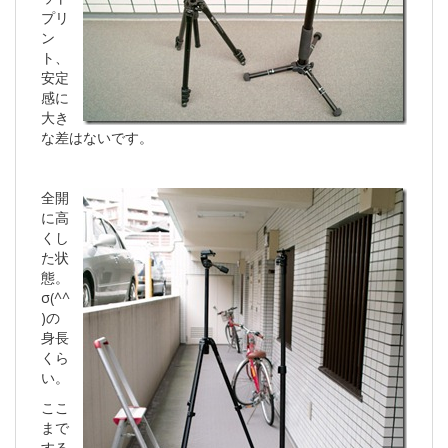
プリ
ン
ト、
安定
感に
大き
な差はないです。
全開
に高
くし
た状
態。
σ(^^
)の
身長
くら
い。
ここ
まで
する