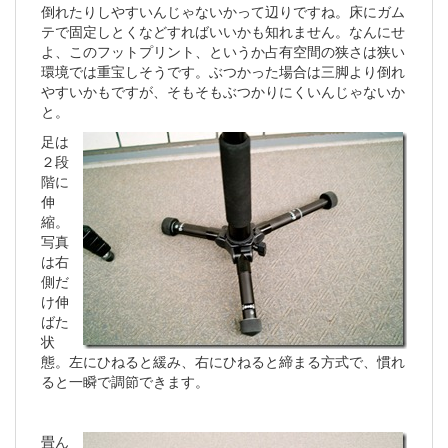
倒れたりしやすいんじゃないかって辺りですね。床にガム
テで固定しとくなどすればいいかも知れません。なんにせ
よ、このフットプリント、というか占有空間の狭さは狭い
環境では重宝しそうです。ぶつかった場合は三脚より倒れ
やすいかもですが、そもそもぶつかりにくいんじゃないか
と。
足は
２段
階に
伸
縮。
写真
は右
側だ
け伸
ばた
状
態。左にひねると緩み、右にひねると締まる方式で、慣れ
ると一瞬で調節できます。
畳ん