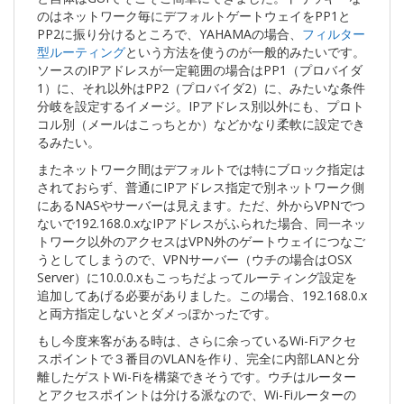
のはネットワーク毎にデフォルトゲートウェイをPP1と
PP2に振り分けるところで、YAHAMAの場合、
フィルター
型ルーティング
という方法を使うのが一般的みたいです。
ソースのIPアドレスが一定範囲の場合はPP1（プロバイダ
1）に、それ以外はPP2（プロバイダ2）に、みたいな条件
分岐を設定するイメージ。IPアドレス別以外にも、プロト
コル別（メールはこっちとか）などかなり柔軟に設定でき
るみたい。
またネットワーク間はデフォルトでは特にブロック指定は
されておらず、普通にIPアドレス指定で別ネットワーク側
にあるNASやサーバーは見えます。ただ、外からVPNでつ
ないで192.168.0.xなIPアドレスがふられた場合、同一ネッ
トワーク以外のアクセスはVPN外のゲートウェイにつなご
うとしてしまうので、VPNサーバー（ウチの場合はOSX
Server）に10.0.0.xもこっちだよってルーティング設定を
追加してあげる必要がありました。この場合、192.168.0.x
と両方指定しないとダメっぽかったです。
もし今度来客がある時は、さらに余っているWi-Fiアクセ
スポイントで３番目のVLANを作り、完全に内部LANと分
離したゲストWi-Fiを構築できそうです。ウチはルーター
とアクセスポイントは分ける派なので、Wi-Fiルーターの