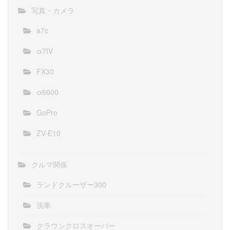
写真・カメラ
a7c
α7IV
FX30
α6600
GoPro
ZV-E10
クルマ関係
ランドクルーザー300
洗車
クラウンクロスオーバー