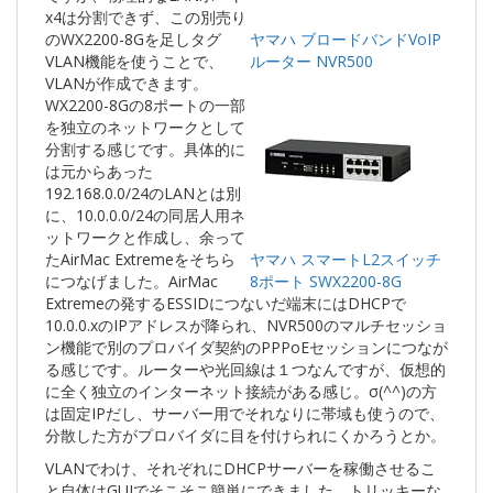
x4は分割できず、この別売り
のWX2200-8Gを足しタグ
ヤマハ ブロードバンドVoIP
VLAN機能を使うことで、
ルーター NVR500
VLANが作成できます。
WX2200-8Gの8ポートの一部
を独立のネットワークとして
分割する感じです。具体的に
は元からあった
192.168.0.0/24のLANとは別
に、10.0.0.0/24の同居人用ネ
ットワークと作成し、余って
たAirMac Extremeをそちら
ヤマハ スマートL2スイッチ
につなげました。AirMac
8ポート SWX2200-8G
Extremeの発するESSIDにつないだ端末にはDHCPで
10.0.0.xのIPアドレスが降られ、NVR500のマルチセッショ
ン機能で別のプロバイダ契約のPPPoEセッションにつなが
る感じです。ルーターや光回線は１つなんですが、仮想的
に全く独立のインターネット接続がある感じ。σ(^^)の方
は固定IPだし、サーバー用でそれなりに帯域も使うので、
分散した方がプロバイダに目を付けられにくかろうとか。
VLANでわけ、それぞれにDHCPサーバーを稼働させるこ
と自体はGUIでそこそこ簡単にできました。トリッキーな