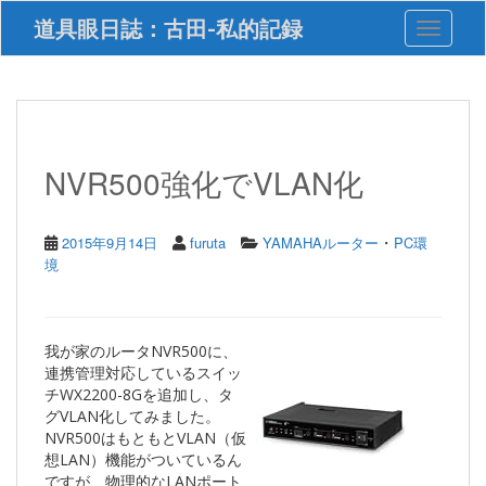
S
道具眼日誌：古田-私的記録
Toggle 
k
i
p
t
o
m
a
NVR500強化でVLAN化
i
n
c
・
2015年9月14日
furuta
YAMAHAルーター
PC環
o
境
n
t
e
n
我が家のルータNVR500に、
t
連携管理対応しているスイッ
チWX2200-8Gを追加し、タ
グVLAN化してみました。
NVR500はもともとVLAN（仮
想LAN）機能がついているん
ですが、物理的なLANポート