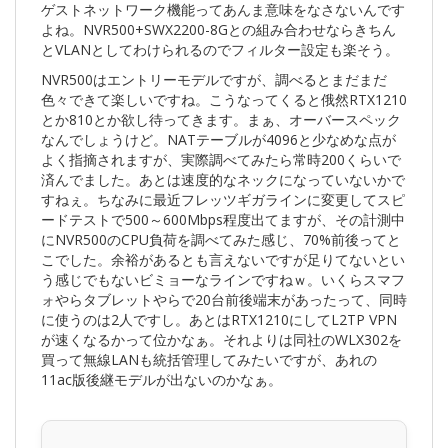
ゲストネットワーク機能ってあんま意味をなさないんです
よね。NVR500+SWX2200-8Gとの組み合わせならきちん
とVLANとしてわけられるのでフィルター設定も楽そう。
NVR500はエントリーモデルですが、調べるとまだまだ
色々できて楽しいですね。こうなってくると俄然RTX1210
とか810とか欲し待ってきます。まぁ、オーバースペック
なんでしょうけど。NATテーブルが4096と少なめな点が
よく指摘されますが、実際調べてみたら常時200くらいで
済んでました。あとは速度的なネックになっていないかで
すねぇ。ちなみに最近フレッツギガラインに変更してスピ
ードテストで500～600Mbps程度出てますが、その計測中
にNVR500のCPU負荷を調べてみた感じ、70%前後ってと
こでした。余裕があるとも言えないですが足りてないとい
う感じでもないビミョーなラインですねｗ。いくらスマフ
ォやらタブレットやらで20台前後端末があったって、同時
に使うのは2人ですし。あとはRTX1210にしてL2TP VPN
が速くなるかって位かなぁ。それよりは同社のWLX302を
買って無線LANも統括管理してみたいですが、あれの
11ac版後継モデルが出ないのかなぁ。