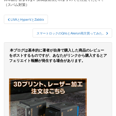
（スパム対策）
投
LIVAとHyper-VとZabbix
稿
ナ
スマートロックのQrioとAkerun両方買ってみた。
ビ
ゲ
本ブログは基本的に著者が自身で購入した商品のレビュー
をポストするものですが、あなたがリンクから購入するとア
ー
フェリエイト報酬が発生する場合があります。
シ
ョ
ン