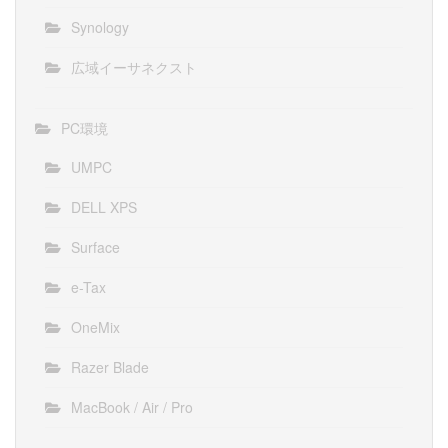
Synology
広域イーサネクスト
PC環境
UMPC
DELL XPS
Surface
e-Tax
OneMix
Razer Blade
MacBook / Air / Pro