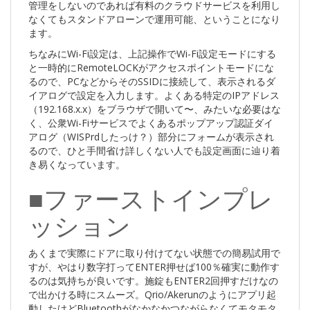
管理をしないのであれば有料のクラウドサービスを利用し
なくてもスタンドアローンで運用可能、ということになり
ます。
ちなみにWi-Fi設定は、上記操作でWi-Fi設定モードにする
と一時的にRemoteLOCKがアクセスポイントモードにな
るので、PCなどからそのSSIDに接続して、表示されるダ
イアログで設定を入力します。よくある特定のIPアドレス
（192.168.x.x）をブラウザで開いて〜、みたいな必要はな
く、公衆Wi-Fiサービスでよくあるポップアップ認証ダイ
アログ（WISPrdしたっけ？）部分にフォームが表示され
るので、ひと手間省け詳しくない人でも設定画面に辿り着
き易くなっています。
■ファーストインプレ
ッション
あくまで実際にドアに取り付けてない状態での簡易試用で
すが、やはり数字打ってENTER押せば100％確実に動作す
るのは気持ちが良いです。施錠もENTER2回押すだけなの
で出かける時にスムーズ。Qrio/Akerunのようにアプリ起
動したけどBluetoothがなかなかつながらなくてモタモタ