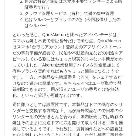
通常の解錠／施錠はスマホ不要でテンキーによる暗
証番号で行う
クラウド管理サービス（有料）で鍵の集中管理
色はシルバーとブラックの2色（今回お借りしたの
はシルバー）
といった感じ。Qrio/Akerunと比べたアドバンテージは、
スマホも鍵も不要で暗証番号だけで済む点。Qrio/Akerun
はスマホ1台毎にアカウント登録あのアプリインストール
だの事前準備が必要で、民泊や不動産内見などの用途をア
ピールしている割にはちょっと現実的じゃない手間がかか
っていました（Akerunは業務用デバイスを別途追加して
有料プランを契約すればもうちょっと簡単になるようで
す）。一方、本製品なら暗証番号（PIN）をシェアするだ
けなので遙かに簡単です。もちろんPINはユーザ単位で登
録削除できるので、用が済んだユーザの番号だけを無効
化、といった管理が可能なわけです。
逆に難点としては設置性です。本製品はドアの既存のシリ
ンダーと交換する方式な上、元が海外製品なので日本のシ
リンダー用の穴がほとんど合わず、国内販売元では既存の
鍵はそのままに別途ドアに穴を開けて取り付ける工事を推
奨しているようです。それ故に、賃貸物件などへの設置は
かなり難しいということになります。ただし標準工事代金