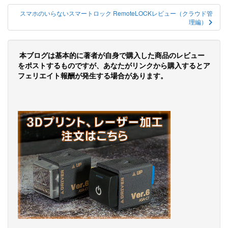
稿
ナ
スマホのいらないスマートロック RemoteLOCKレビュー（クラウド管
理編）
ビ
ゲ
本ブログは基本的に著者が自身で購入した商品のレビュー
ー
をポストするものですが、あなたがリンクから購入するとア
フェリエイト報酬が発生する場合があります。
シ
ョ
ン