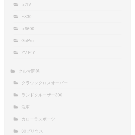
α7IV
FX30
α6600
GoPro
ZV-E10
クルマ関係
クラウンクロスオーバー
ランドクルーザー300
洗車
カローラスポーツ
30プリウス