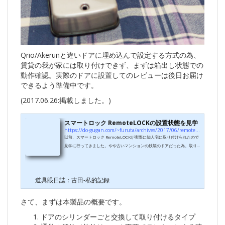
Qrio/Akerunと違いドアに埋め込んで設定する方式の為、
賃貸の我が家には取り付けできず、まずは箱出し状態での
動作確認。実際のドアに設置してのレビューは後日お届け
できるよう準備中です。
(2017.06.26:掲載しました。)
スマートロック RemoteLOCKの設置状態を見学
https://do-gugan.com/~furuta/archives/2017/06/remotelock3.html
以前、スマートロック RemoteLOCKが実際に知人宅に取り付けられたので
見学に行ってきました。やや古いマンションの鉄製のドアだった為、取り
付け可能かどうか写真を施工業者さんに送ったりして時間がかかりました
が、最終的には無事取り付けられたようです。金属ドアでも穴開け加工OK
であれば使えるみたいですね。まるで最初から備え付けのように綺麗につ
道具眼日誌：古田-私的記録
いていました。存在感もありますね。知人曰く、ご近所さんに「これな
に？」とよく聞かれるそうです。以前のレビューでは実際にドアに取り付
けた状態ではなく、バラバラの部品を部屋...
さて、まずは本製品の概要です。
ドアのシリンダーごと交換して取り付けるタイプ