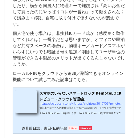
したり、横から同居人に物理キーで施錠され「高いお金だ
して買ったのにやっぱりコレが一番ね」って顔をされなく
て済みます(笑)。自宅に取り付けて使えないのが残念で
す。
個人宅で使う場合は、非接触ICカード式が（感度良く動作
してくれれば）一番楽だとは思いますが、オフィスや民泊
など共有スペースの場合は、物理キー／カード／スマホが
いらずにいつでも暗証番号を追加／削除してユーザ単位の
管理ができる本製品のメリットが出てくるんじゃないでし
ょうか。
ローカルPINをクラウドから追加／削除できるオンライン
機能について試してみた記事はこちら。
スマホのいらないスマートロック RemoteLOCK
レビュー（クラウド管理編）
https://do-gugan.com/~furuta/archives/2017/03/remotelock2.html
前記事でローカルの動作確認をしたRemoteLOCKの、クラウド管理サービ
スLockState Connectを試します。LockState Connectは文字通りクラウ
ド（Webサイト）から遠隔管理ができるサービスで、 機器の設定（自動ロ
ック、確認音、電子残量やWi-Fi強度の確認など） アクセスユーザ（恒常
道具眼日誌：古田-私的記録
1 User
1 Pocket
的に利用するユーザ）の管理 アクセスゲスト（期間限定で利用するユー
ザ）の管理などが行えます。前回使用したローカルPINを使えば本サービ