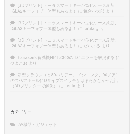
[3Dプリント] トヨタスマートキー小型化ケース刷新、
IGLA2キーフォブ一体型もあるよ！
に
気合小太郎
より
[3Dプリント] トヨタスマートキー小型化ケース刷新、
IGLA2キーフォブ一体型もあるよ！
に
furuta
より
[3Dプリント] トヨタスマートキー小型化ケース刷新、
IGLA2キーフォブ一体型もあるよ！
に
だいまる
より
Panasonic食洗機NP-TZ300のH21エラーを解消する
に
やまこお
より
新型クラウン（と80ハリアー、10シエンタ、90ノア）
のスペアホールにDタイプスイッチがはまらかなかった話
（3Dプリンターで解決）
に
furuta
より
カテゴリー
AV機器・ガジェット