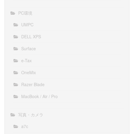
PC環境
UMPC
DELL XPS
Surface
e-Tax
OneMix
Razer Blade
MacBook / Air / Pro
写真・カメラ
a7c