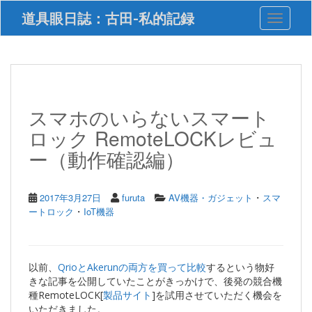
S
道具眼日誌：古田-私的記録
Toggle 
k
i
p
t
o
m
a
スマホのいらないスマート
i
ロック RemoteLOCKレビュ
n
c
ー（動作確認編）
o
n
t
・
2017年3月27日
furuta
AV機器・ガジェット
スマ
e
・
ートロック
IoT機器
n
t
以前、
QrioとAkerunの両方を買って比較
するという物好
きな記事を公開していたことがきっかけで、後発の競合機
種RemoteLOCK[
製品サイト
]を試用させていただく機会を
いただきました。