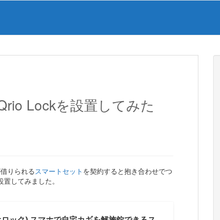
io Lockを設置してみた
ターが借りられる
スマートセット
を契約すると抱き合わせでつ
2を設置してみました。
キュリオロック) スマホで自宅カギを解施錠できるス