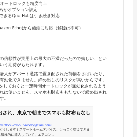
されオートロックも精度向上
Keyがオプション設定
るQrio Hubは引き続き対応
mazon Echo)から施錠に対応（解錠は不可）
の信頼性が実用上の最大の不満だったので嬉しい、とい
いう期待がもたれます。
居人がアパート通路で置き配された荷物をさばいたり、
有効化できません。締め出しのリスクが高いからです。
いをしておくと一定時間オートロックが無効化されるよう
れは使いません。スマホも財布ももたないで締め出され
す。
出され、東京で朝までスマホも財布もなし
artlock-lock-out-goodby-gafam.html
どうします？スマートホームデバイス、けっこう増えてきま
積極的に導入していて、エアコン...