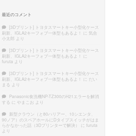
最近のコメント
[3Dプリント] トヨタスマートキー小型化ケース
刷新、IGLA2キーフォブ一体型もあるよ！
に
気合
小太郎
より
[3Dプリント] トヨタスマートキー小型化ケース
刷新、IGLA2キーフォブ一体型もあるよ！
に
furuta
より
[3Dプリント] トヨタスマートキー小型化ケース
刷新、IGLA2キーフォブ一体型もあるよ！
に
だい
まる
より
Panasonic食洗機NP-TZ300のH21エラーを解消
する
に
やまこお
より
新型クラウン（と80ハリアー、10シエンタ、
90ノア）のスペアホールにDタイプスイッチがはま
らかなかった話（3Dプリンターで解決）
に
furuta
より