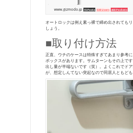
www.gizmodo.jp
15 Posts
538 Users
468 Pockets
オートロックは例え素っ裸で締め出されてもリ
しょう。
■取り付け方法
正直、ウチのケースは特殊すぎてあまり参考に
ボックスがあります。サムターンもその上です
出し量が半端ないです（笑）。よくこれでドア
が、想定しんてない突起なので同居人ともども