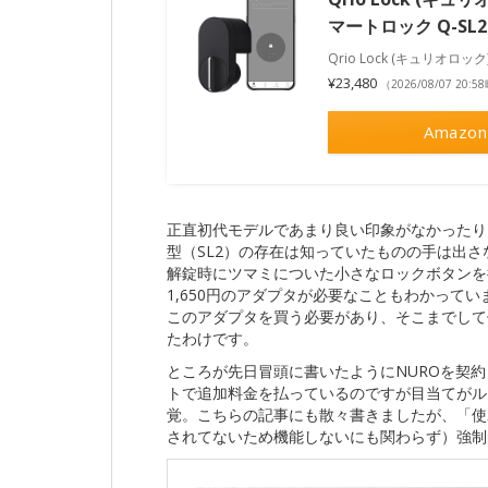
マートロック Q-SL2
Qrio Lock (キュリオ
¥23,480
（2026/08/07 20:
Amazon
正直初代モデルであまり良い印象がなかったり
型（SL2）の存在は知っていたものの手は出さ
解錠時にツマミについた小さなロックボタンを押
1,650円のアダプタが必要なこともわかって
このアダプタを買う必要があり、そこまでして
たわけです。
ところが先日冒頭に書いたようにNUROを契
トで追加料金を払っているのですが目当てがル
覚。こちらの記事にも散々書きましたが、「使
されてないため機能しないにも関わらず）強制