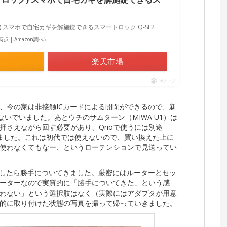
ロック) スマホで自宅カギを解施錠できるスマートロック Q-SL2
58時点 | Amazon調べ）
楽天市場
ポチップ
、今の家は非接触ICカードによる開閉ができるので、新
ないでいました。あとウチのサムターン（MIWA U1）は
さえながら回す必要があり、Qrioで使うには別途
いました。これは初代では使えないので、買い換えた上に
使わなくてもなー、というローテンションで見送ってい
約したら勝手についてきました。厳密にはルーターとセッ
ーターなので実質的に「勝手についてきた」という感
わない」という選択肢はなく（実際にはアダプタが用意
的に取り付けた状態の写真を撮って帰っていきました。