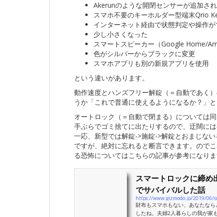
Akerunのような開閉センサーが追加
スマホ不要のキーホルダー型端末Qrio 
インターネット経由で状態判定や操作ができ
少し小さくなった
スマートスピーカー（Google Home/A
色がシルバーからブラックに変更
スマホアプリも別の新規アプリを使用
という違いがあります。
動作速度とハンズフリー解錠（＝自動であく）
うか「これで普通に使えるようになるか？」と
オートロック（＝自動で閉まる）については同
手ぶらでゴミ捨てに出たりするので、迂闊には
一応、新型では解錠->施錠->解錠とおまじな
ですが、絶対に忘れると断言できます。のでこ
る恐怖についてはこちらの記事が参考になりま
スマートロックに締め
でサバイバルした話
https://www.gizmodo.jp/2019/06/sm
財布もスマホもない、あなたなら
したね。夫婦2人暮らしの我が家も