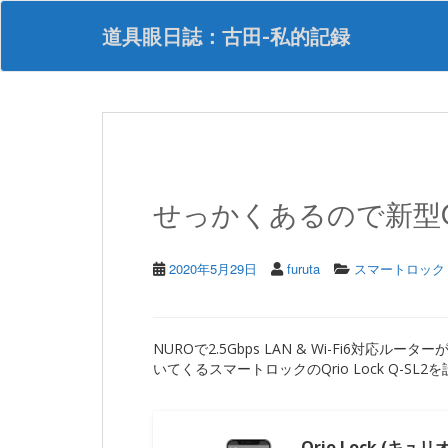
S
k
道具眼日誌：古田-私的記録
i
p
t
o
m
a
i
n
せっかくあるので新型Qr
c
o
n
t
2020年5月29日
furuta
スマートロック
e
n
t
NUROで2.5Gbps LAN & Wi-Fi6対応ルー
いてくるスマートロックのQrio Lock Q-SL
Qrio Lock (