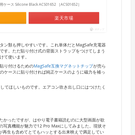
ax用ケース Silicone Black ACS01652 ［ACS01652］
楽天市場
ポチップ
ン類も押しやすいです。これ単体だとMagSafe充電器
です。ただ貼り付け式の背面ストラップをつけてしまう
けて使います。
貼り付けるための
MagSafe互換マグネットチップ
が売ら
のケースに貼り付ければ純正ケースのように磁力を補っ
充実してほしいものです。エアコン吹き出し口にはつけたく
て捨てがたかったですが、はやり電子書籍読むのに大型画面が欲
写真機能が魅力で12 Pro Maxにしてみました。現状そ
0pが再生も含めてとてもハッとする出来映えで満足してい