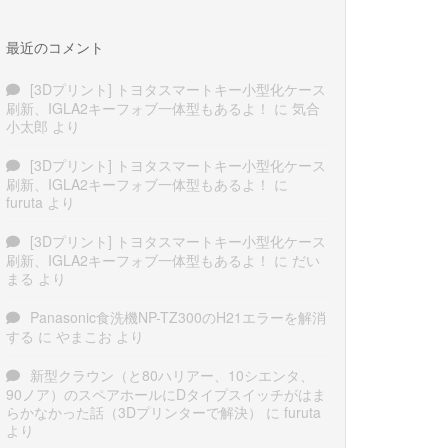
最近のコメント
[3Dプリント] トヨタスマートキー小型化ケース
刷新、IGLA2キーフォブ一体型もあるよ！
に
気合
小太郎
より
[3Dプリント] トヨタスマートキー小型化ケース
刷新、IGLA2キーフォブ一体型もあるよ！
に
furuta
より
[3Dプリント] トヨタスマートキー小型化ケース
刷新、IGLA2キーフォブ一体型もあるよ！
に
だい
まる
より
Panasonic食洗機NP-TZ300のH21エラーを解消
する
に
やまこお
より
新型クラウン（と80ハリアー、10シエンタ、
90ノア）のスペアホールにDタイプスイッチがはま
らかなかった話（3Dプリンターで解決）
に
furuta
より