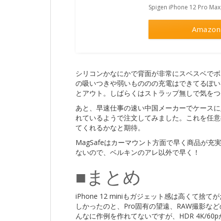
Spigen iPhone 12 Pro M
Amazon
シリコンかなにかで背面が非常にスベスベでボタ
の吸いつきや弱いもののの充電はできてるぽい
とアウト。しばらくはストラップ無しで気をつ
あと、早速仕事の速い中国メーカーでケースに
れているようで注文してみました。これを任意
てくれるかなと期待。
MagSafeはカーマウント方面で早く商品が
ないので、ベルキンのアレ以外で早く！
■まとめ
iPhone 12 miniもガジェット感は高く
しかったのと、Pro固有の望遠、RAW撮影などの
んなに作例を作れてないですが、HDR 4K/6