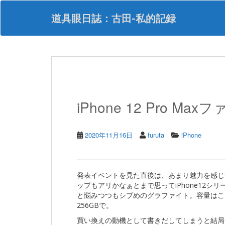
S
k
道具眼日誌：古田-私的記録
i
p
t
o
m
a
i
n
iPhone 12 Pro M
c
o
n
t
2020年11月16日
furuta
iPhone
e
n
t
発表イベントを見た直後は、あまり魅力を感じず
ップもアリかなぁとまで思ってiPhone12シリ
と悩みつつもシブめのグラファイト。容量はこ
256GBで。
買い換えの動機として書きだしてしまうと結局全