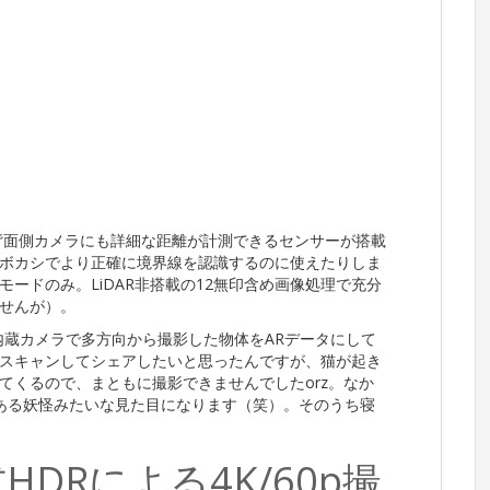
、背面側カメラにも詳細な距離が計測できるセンサーが搭載
ボカシでより正確に境界線を認識するのに使えたりしま
ードのみ。LiDAR非搭載の12無印含め画像処理で充分
せんが）。
内蔵カメラで多方向から撮影した物体をARデータにして
スキャンしてシェアしたいと思ったんですが、猫が起き
てくるので、まともに撮影できませんでしたorz。なか
ある妖怪みたいな見た目になります（笑）。そのうち寝
n方式HDRによる4K/60p撮