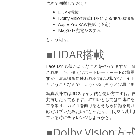
含めて列挙しておくと、
LiDAR搭載
Dolby Vision方式HDRによる4K/60p撮影
Apple Pro RAW撮影（予定）
MagSafe充電システム
という辺り。
■LiDAR搭載
FaceIDでも似たようなことをやってますが
されました。例えばポートレートモードの背景
すが、写真撮影に使われるのは現状ではナイトモ
ということなんでしょうかね（そうとは思いま
写真以外では3Dスキャナ的な使い方ですね。
共有したりできます。猫飼いとしては早速猫を
てる限り、カメラを向けるとそちらに顔を向け
顔だけブレたみたいになったり、目が2つ以上
ている時にチャレンジしようかと。
■Dolby Visio