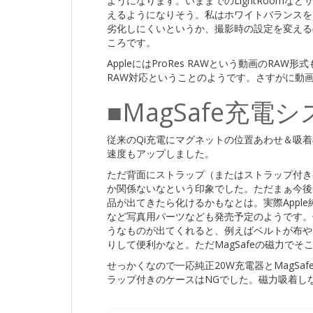
ようになります。いままでのLightRoom
えるようになりそう。私はホワイトバランスを
劣化しにくいというか、撮影時の設定を変える
ころです。
AppleにはProRes RAWという動画のR
RAW対応ということのようです。さすがに動
■MagSafe充電
従来のQi充電にマグネットの位置あわせ＆吸
速度もアップしました。
ただ背面にストラップ（またはストラップ付き
か関係ないなという印象でした。ただまぁ今後
品が出てきたら化けるかもなとは。実際Appl
など写真用パーツなども発売予定のようです。
うなものが出てくれると、例えばベルトが布や
りして便利かなと。ただMagSafeの磁力で
せっかくなので一応純正20W充電器とMagS
ラップ付きのケースはNGでした。磁力吸着し