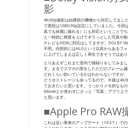
影
4K/60p撮影は結構前の機種から対応してま
で普段は1080/30p設定にしていました。今
真でも綺麗に撮れる）にも対応ということでち
と一時的に輝度を上げてギラっとした写真や動
テレビもHDRに対応はしてますが、DOLBY V
不明。内部的にはHLGという以前からあるフォ
に上げてしまえば正しく再生できそうではあり
とりあえずこれまた室内で猫録りをしてみまし
す。まるでスマホの形をしたただのフレーム越
どれくらい効いているかはわからないですが、
どうせストレージも余ってるので、今後は4K/
ておきたいと思います。うっかりメモ的なものを4K
iMovieとか使わずにさっと「写真」アプリ上で
と思います。
■Apple Pro R
これは近い将来のアップデート（14.3？）で