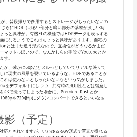
したが、普段撮りで多用するとストレージがもったいないの
回はさらにHDR（明るい部分と暗い部分の落差が激しい写
ょっと興味が。有機ELの機種ではHDRデータを表示する
画になるようでこれはちょっと興味があります。自宅の
isionとはまた違う形式なので、互換性がどうなるかまだ
ーマットっぽいので、なんかしらの手段でYoutubeとか
ます。
たが、確かに60pだとヌルっとしていてリアルな映りで
しに現実の風景を覗いているような。HDRであることが
これは使わないともったいないなという気がしました。
60pをデフォルトにしつつ、共有時の汎用性などは留意し
で撮ってしまった場合に、Premiere Rushとか
1080pや720@\pにダウンコンバートできるといいなぁ
AW撮影（予定）
の対応とされてますが、いわゆるRAW形式で写真が撮れる