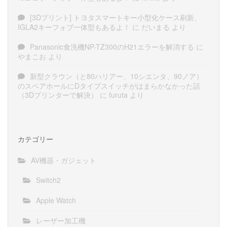
[3Dプリント] トヨタスマートキー小型化ケース刷新、
IGLA2キーフォブ一体型もあるよ！
に
だいまる
より
Panasonic食洗機NP-TZ300のH21エラーを解消する
に
やまこお
より
新型クラウン（と80ハリアー、10シエンタ、90ノア）
のスペアホールにDタイプスイッチがはまらかなかった話
（3Dプリンターで解決）
に
furuta
より
カテゴリー
AV機器・ガジェット
Switch2
Apple Watch
レーザー加工機