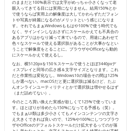
のままだと100%表示では文字がめっちゃ小さくなって老
眼入ってきてる目には実用になりません。結局150%とか
で使うならば実用上の解像度は大してかわらずただフォン
トや写真が綺麗になるのがメリットという感じになりま
す。それでもまぁWindowsももはや100%で使う時代でも
なく、サインインしなおさずにスケールかえても不具合の
あるアプリはかなり減って来ているので、用途にあわせて
色々なスケールで使える選択肢があることが大事かなとい
うことで解像度をとることに。ブラウザやOfficeなら動的
にスケールかえて使えるし。
なお、横5120pxを150％スケールで使うとほぼ3440pxデ
ィスプレイと同等の広さ感＆文字サイズとなります。これ
だと作業性は変化なし。Windows10の場合その間は125%
しか選べない。macOSだと更に選択肢は減るけど、たぶ
んオンラインユーティリティとかで選択肢は増やせるはず
（まだ詰めてない）。
今のところ買い換えた実感が欲しくて125%で使っていま
す。ほとぼりが冷めたら150%になってる予感も（笑）。
でもまぁUI類は多少小さくてもメインコンテンツの文字さ
え大きくできれば良いので、125%や100%にしつつブラウ
ザやOfficeのデフォルトスケールだけ拡大するってのが落
とし所かなぁとか。文字をスケールしても綺麗なのが高解