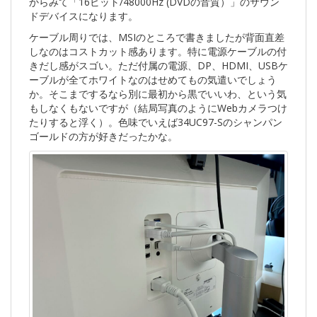
からみて「16ビット/48000Hz (DVDの音質）」のサウン
ドデバイスになります。
ケーブル周りでは、MSIのところで書きましたが背面直差
しなのはコストカット感あります。特に電源ケーブルの付
きだし感がスゴい。ただ付属の電源、DP、HDMI、USBケ
ーブルが全てホワイトなのはせめてもの気遣いでしょう
か。そこまでするなら別に最初から黒でいいわ、という気
もしなくもないですが（結局写真のようにWebカメラつけ
たりすると浮く）。色味でいえば34UC97-Sのシャンパン
ゴールドの方が好きだったかな。