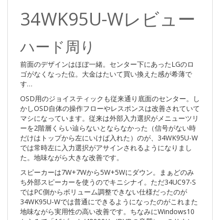
34WK95U-Wレビュー
ハード周り
前面のデザインはほぼ一緒。センター下にあったLGのロ
ゴがなくなった位。大金はたいて買い換えた感が希薄で
す…
OSD用のジョイスティックも従来通り底面のセンター。し
かしOSD自体の操作フローやレスポンスは改善されていて
マシになっています。従来は外部入力選択がメニューツリ
ーを2階層くらい辿らないとならなかった（信号がない時
だけはトップから左にいけば入れた）のが、34WK95U-W
では常時左に入力選択がアサインされるようになりまし
た。地味ながら大きな改善です。
スピーカーは7W+7Wから5W+5Wにダウン。まぁどのみ
ち外部スピーカーを使うのでキニシナイ。ただ34UC97-S
ではPC側からボリューム調整できない仕様だったのが
34WK95U-Wでは普通にできるようになったのがこれまた
地味ながら実用性の高い改善です。ちなみにWindows10