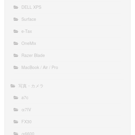
DELL XPS
Surface
e-Tax
OneMix
Razer Blade
MacBook / Air / Pro
写真・カメラ
a7c
α7IV
FX30
α6600