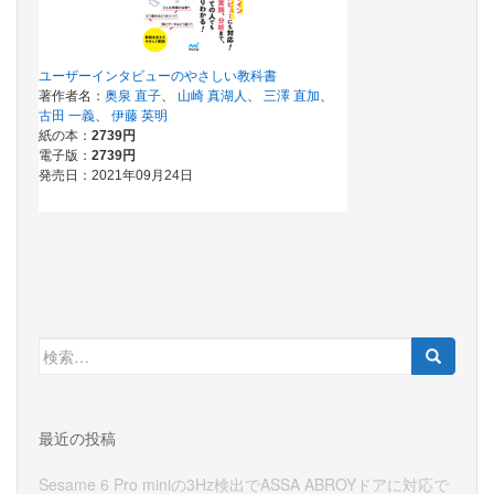
検
索:
最近の投稿
Sesame 6 Pro miniの3Hz検出でASSA ABROYドアに対応で