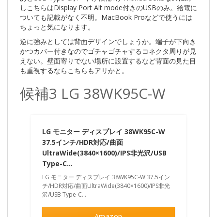
しこちらはDisplay Port Alt mode付きのUSBのみ。給電に
ついても記載がなく不明。MacBook Proなどで使うには
ちょっと気になります。
逆に強みとしては背面デザインでしょうか。端子が下向き
かつカバー付きなのでゴチャゴチャするコネクタ周りが見
えない。壁面寄りでない場所に設置するなど背面の見た目
も重視するならこちらもアリかと。
候補3 LG 38WK95C-W
LG モニター ディスプレイ 38WK95C-W
37.5インチ/HDR対応/曲面
UltraWide(3840×1600)/IPS非光沢/USB
Type-C…
LG モニター ディスプレイ 38WK95C-W 37.5イン
チ/HDR対応/曲面UltraWide(3840×1600)/IPS非光
沢/USB Type-C...
Amazon