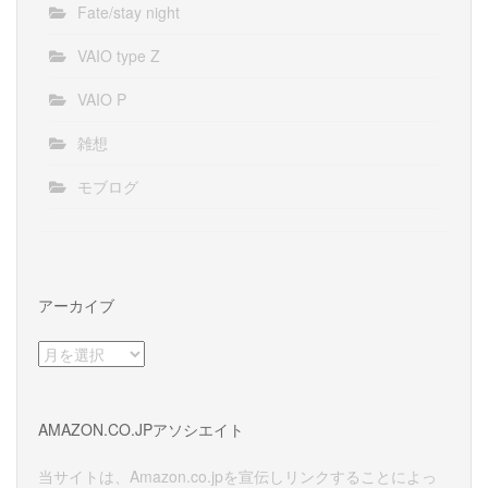
Fate/stay night
VAIO type Z
VAIO P
雑想
モブログ
アーカイブ
ア
ー
カ
イ
AMAZON.CO.JPアソシエイト
ブ
当サイトは、Amazon.co.jpを宣伝しリンクすることによっ