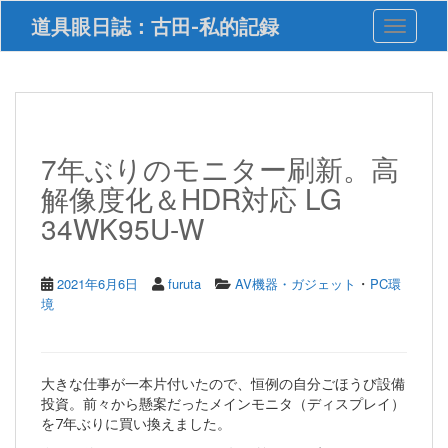
S
道具眼日誌：古田-私的記録
Toggle 
k
i
p
t
o
m
a
7年ぶりのモニター刷新。高
i
解像度化＆HDR対応 LG
n
c
34WK95U-W
o
n
t
・
2021年6月6日
furuta
AV機器・ガジェット
PC環
e
境
n
t
大きな仕事が一本片付いたので、恒例の自分ごほうび設備
投資。前々から懸案だったメインモニタ（ディスプレイ）
を7年ぶりに買い換えました。