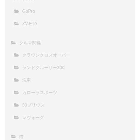
GoPro
ZV-E10
クルマ関係
クラウンクロスオーバー
ランドクルーザー300
洗車
カローラスポーツ
30プリウス
レヴォーグ
猫