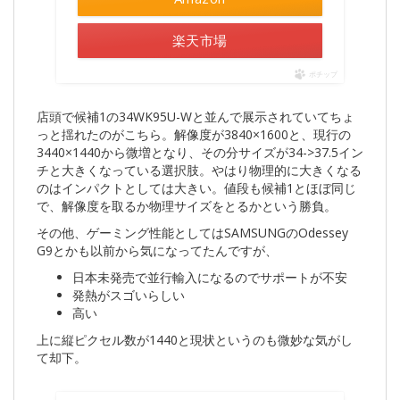
楽天市場
ポチップ
店頭で候補1の34WK95U-Wと並んで展示されていてちょ
っと揺れたのがこちら。解像度が3840×1600と、現行の
3440×1440から微増となり、その分サイズが34->37.5イン
チと大きくなっている選択肢。やはり物理的に大きくなる
のはインパクトとしては大きい。値段も候補1とほぼ同じ
で、解像度を取るか物理サイズをとるかという勝負。
その他、ゲーミング性能としてはSAMSUNGのOdessey
G9とかも以前から気になってたんですが、
日本未発売で並行輸入になるのでサポートが不安
発熱がスゴいらしい
高い
上に縦ピクセル数が1440と現状というのも微妙な気がし
て却下。