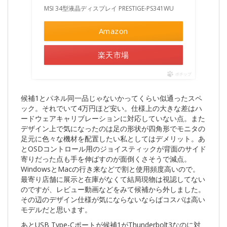
MSI 34型液晶ディスプレイ PRESTIGE-PS341WU
Amazon
楽天市場
ポチップ
候補1とパネル同一品じゃないかってくらい似通ったスペ
ック。それでいて4万円ほど安い。仕様上の大きな差はハ
ードウェアキャリブレーションに対応していない点。また
デザイン上で気になったのは足の形状が四角形でモニタの
足元に色々な機材を配置したい私としてはデメリット。あ
とOSDコントロール用のジョイスティックが背面のサイド
寄りだった点も手を伸ばすのが面倒くさそうで減点。
WindowsとMacの行き来などで割と使用頻度高いので。
最寄り店舗に展示と在庫がなくて結局現物は視認してない
のですが、レビュー動画などをみて候補から外しました。
その辺のデザイン仕様が気にならないならばコスパは高い
モデルだと思います。
あとUSB Type-Cポートが候補1がThunderbolt3なのに対