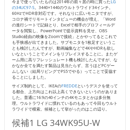
今まで使っていたものは2014年の前々居の時に買った
LG
の34UC97-S
。3440×1440のウルトラワイド34インチ。
60HzでHDR非対応です。それなりに広いモニタですが、
コロナ禍でリモートインタビューの機会が増え、「Word
の進行シートで記録とり、Excelで相手のプロフィールデ
ータを閲覧し、PowerPointで提示資料を見せ、OBS
Studio経由の映像をZoomで接続」とかやってるとこれで
も手狭感が出てきました。サブモニタを1枚足すというこ
とも検討したんですが、動画編集などで4KやHDRも欲し
いなということでメインをリプレイスすることに。またゲ
ーム用に高リフレッシュレート機も検討したんですが、な
かなか全てを満たす製品は見当たらず、言うほどPCゲー
ムしない（結局リビングでPS5でやる）ってことで妥協す
ることにしました。
サイズ制約として、IKEAの
FREDDE
というデスクを使って
る都合、上方向はこれ以上高くできないというのがありま
した。普通に16:9の40インチの4Kモニタとかは多分無
理。ウルトラワイドに慣れているのもあって今回もウルト
ラワイドで模索。候補として挙がったのはこの辺り。
候補1 LG 34WK95U-W