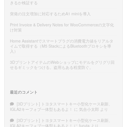
きるか検証する
突発の注文増加に対応するためA1 miniを導入
Print Invoice & Delivery Notes for WooCommerceの文字化
け対策
Home Assistantでスマートプラグの消費電力値をリアルタ
イムで取得する（M5 StackによるBluetoothプロキシを導
入）
3DプリントアイテムのWebショップにモデルをグリグリ回
せるギミックをつける。盗用もある程度防ぐ。
最近のコメント
[3Dプリント] トヨタスマートキー小型化ケース刷新、
IGLA2キーフォブ一体型もあるよ！
に
気合小太郎
より
[3Dプリント] トヨタスマートキー小型化ケース刷新、
IGLA2キーフォブ一体型もあるよ！
に
furuta
より