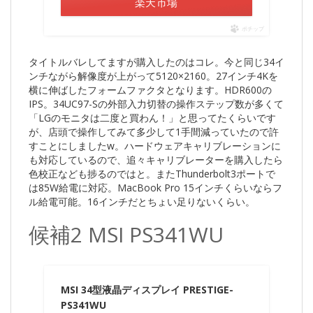
楽天市場
ポチップ
タイトルバレしてますが購入したのはコレ。今と同じ34イ
ンチながら解像度が上がって5120×2160。27インチ4Kを
横に伸ばしたフォームファクタとなります。HDR600の
IPS。34UC97-Sの外部入力切替の操作ステップ数が多くて
「LGのモニタは二度と買わん！」と思ってたくらいです
が、店頭で操作してみて多少して1手間減っていたので許
すことにしましたw。ハードウェアキャリブレーションに
も対応しているので、追々キャリブレーターを購入したら
色校正なども捗るのではと。またThunderbolt3ポートで
は85W給電に対応。MacBook Pro 15インチくらいならフ
ル給電可能。16インチだとちょい足りないくらい。
候補2 MSI PS341WU
MSI 34型液晶ディスプレイ PRESTIGE-
PS341WU