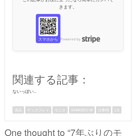
きます。
スマホから
Powered by
関連する記事：
ないっぽい...
液晶
ディスプレイ
モニタ
34WK95U-W
仕事用
LG
One thought to “7年ぶりのモ