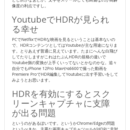
像度の利点ですし。
YoutubeでHDRが見られ
る幸せ
PCでNetflixでHDRな映画を見るということは基本ないの
で、HDRコンテンツとしてはYoutubeが主な用途になりま
す。とりあえず普通に見えています。たまにへんな白飛び
してたりしますがこれはたぶんHDRの規格の違いで
Youtube側の変換が上手くいってないとかなのかな。追々
自分でもiPhone 12Pro Maxやα6600で撮った動画を
Premiere ProでHDR編集してYoutubeに出す手習いをして
みようとお思います。
HDRを有効にするとスク
リーンキャプチャに支障
が出る問題
というのがあるぽいです。というかChrome/Edgeの問題
というべきか。主要な画面キャプチャツールがHDRに非対