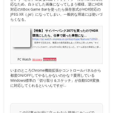
応なため、白トビした画像になってしまう模様。逆にHDR
対応のXBox Game Barを使ったら保存形式がHDR対応の
JPEG XR（.jxr）になってしまい、一般的な用途には使いづ
らくなる。
【特集】 サイバーパンク2077を買ったのでHDR
環境にしたら、仕事で困った事態にな...
https://pc.watch.impress.co.jp/docs/topic/feature/1295019.html
世界中で注目され、幾度かの発売延期もあって待ちに待ったRPG「サイ
バーパンク2077」が12月10日に発売となった。ゲーム好きの筆者もご多
分に漏れず、発売日にパソコン版を購入した。
PC Watch
55 Users
84 Pockets
いまのところChrome機能拡張かコントロールパネルから
都度ON/OFFしてやるしかないのかな？愛用している
Windows標準の「切り取り＆スケッチ」が自動SDR変換
に対応してくれるといいんですが…
この記事がお役に立ったなら簡単にカンパで