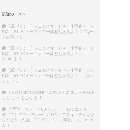
最近のコメント
[3Dプリント] トヨタスマートキー小型化ケース
刷新、IGLA2キーフォブ一体型もあるよ！
に
気合
小太郎
より
[3Dプリント] トヨタスマートキー小型化ケース
刷新、IGLA2キーフォブ一体型もあるよ！
に
furuta
より
[3Dプリント] トヨタスマートキー小型化ケース
刷新、IGLA2キーフォブ一体型もあるよ！
に
だい
まる
より
Panasonic食洗機NP-TZ300のH21エラーを解消
する
に
やまこお
より
新型クラウン（と80ハリアー、10シエンタ、
90ノア）のスペアホールにDタイプスイッチがはま
らかなかった話（3Dプリンターで解決）
に
furuta
より