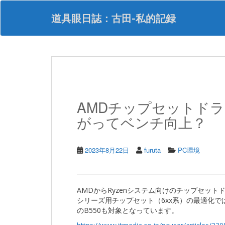
S
k
道具眼日誌：古田-私的記録
i
p
t
o
m
a
i
n
AMDチップセットドライバ
c
o
がってベンチ向上？
n
t
e
2023年8月22日
furuta
PC環境
n
t
AMDからRyzenシステム向けのチップセットドラ
シリーズ用チップセット（6xx系）の最適化で
のB550も対象となっています。