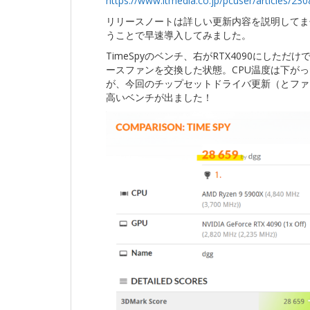
https://www.itmedia.co.jp/pcuser/articles/2
リリースノートは詳しい更新内容を説明してま
うことで早速導入してみました。
TimeSpyのベンチ、右がRTX4090にした
ースファンを交換した状態。CPU温度は下が
が、今回のチップセットドライバ更新（とファ
高いベンチが出ました！