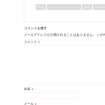
X570
チップセットドライバー
B550
TimeSp
コメントを残す
メールアドレスが公開されることはありません。
※
が
コメント
※
名前
※
メール
※