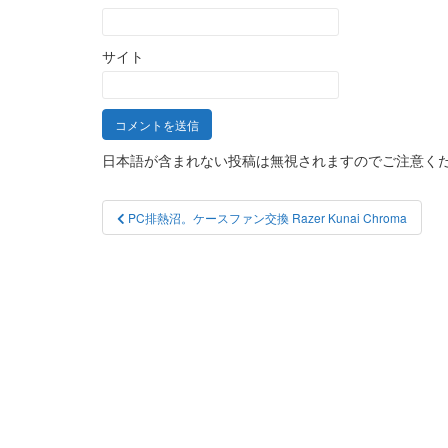
サイト
日本語が含まれない投稿は無視されますのでご注意く
投
PC排熱沼。ケースファン交換 Razer Kunai Chroma
稿
ナ
ビ
ゲ
ー
シ
ョ