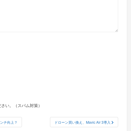
ださい。（スパム対策）
ベンチ向上？
ドローン買い換え、Mavic Air 3導入