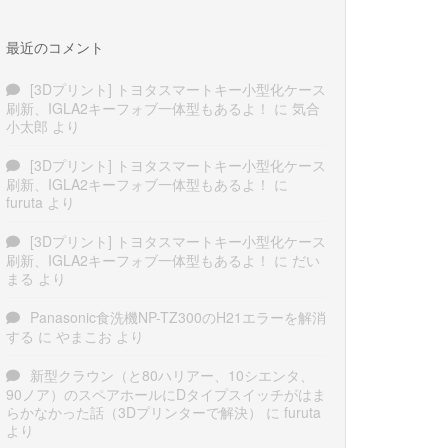
最近のコメント
[3Dプリント] トヨタスマートキー小型化ケース
刷新、IGLA2キーフォブ一体型もあるよ！
に
気合
小太郎
より
[3Dプリント] トヨタスマートキー小型化ケース
刷新、IGLA2キーフォブ一体型もあるよ！
に
furuta
より
[3Dプリント] トヨタスマートキー小型化ケース
刷新、IGLA2キーフォブ一体型もあるよ！
に
だい
まる
より
Panasonic食洗機NP-TZ300のH21エラーを解消
する
に
やまこお
より
新型クラウン（と80ハリアー、10シエンタ、
90ノア）のスペアホールにDタイプスイッチがはま
らかなかった話（3Dプリンターで解決）
に
furuta
より