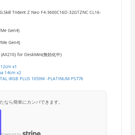
Skill Trident Z Neo F4-3600C16D-32GTZNC CL16-
G
VMe Gen4)
VMe Gen4)
t (AX210) for DeskMini(無効化中)
 12cm x1
ma 14cm x2
TAL iRGB PLUS 1050W -PLATINUM PS776
たなら簡単にカンパできます。
Powered by