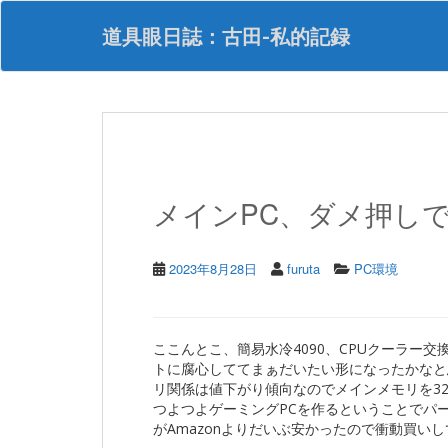
S
k
道具眼日誌：古田-私的記録
i
p
t
o
m
a
i
n
メインPC、ダメ押しで
c
o
n
t
2023年8月28日
furuta
PC環境
e
n
t
ここんとこ、簡易水冷4090、CPUクーラー
トに腐心しててまぁだいたい形になったかなと
リ関係は値下がり傾向なのでメインメモリを32
つよつよゲーミングPCを作るということでパ
がAmazonよりだいぶ安かったので衝動買い