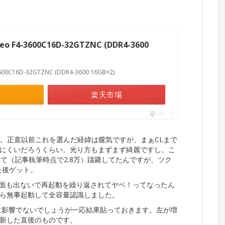
 Neo F4-3600C16D-32GTZNC (DDR4-3600
4-3600C16D-32GTZNC (DDR4-3600 16GB×2)
楽天市場
ポチップ
3600。正直以前これを選んだ経緯は朧気ですが、まぁCLまで
にくいだろうくらい。光り方もまずまず綺麗ですし。こ
高くて（記事執筆時点で2.8万）躊躇してたんですが、ツク
た後ゲット。
画面も出ないで再起動を繰り返されてヤベ！ってなったん
ら無事起動して全容量認識しました。
んなに影響でないでしょうが一応結果貼っておきます。左が増
新した直後のものです。