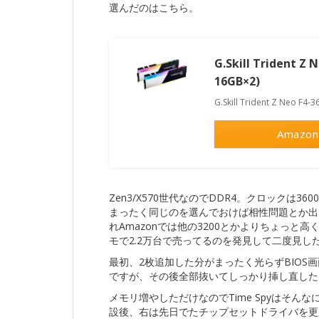
選んだのはこちら。
G.Skill Trident Z
16GB×2)
G.Skill Trident Z Neo F
Amazon
Zen3/X570世代なのでDDR4。クロックは
まったく同じのを選んでおけば相性問題とか出
れAmazonでは他の3200とかよりちょっと
モで2.2万台で売ってるのを発見して二度見し
最初、2枚追加した分がまったく光らずBIOS
ですが、その後全部抜いてしっかり挿し直した
メモリ増やしただけなのでTime Spyはそ
設後、右は先日でたチップセットドライバを更