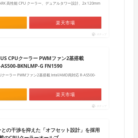
RO DARK 高性能 CPU クーラー、デュアルタワー設計、2x 120mm
楽天市場
ポチップ
0 PLUS CPUクーラー PWMファン2基搭載
AS500-BKNLMP-G FN1590
 CPUクーラー PWMファン2基搭載 Intel/AMD両対応 R-AS500-
楽天市場
ポチップ
モリーとの干渉を抑えた「オフセット設計」を採用
載のCPUクーラーオールブ…