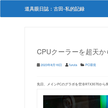
S
k
道具眼日誌：古田-私的記録
i
p
t
o
m
a
i
n
CPUクーラーを超天から
c
o
n
t
2023年8月16日
furuta
PC環境
e
n
t
先日、メインPCのグラボを空冷RTX3070から