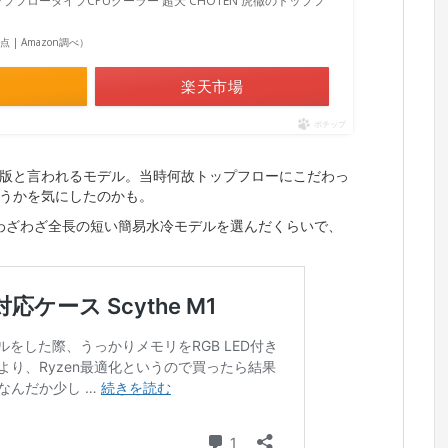
プフロータイプCPUクーラー 超天 CHOTEN 虎徹のトップフ
7時点 | Amazon調べ）
楽天市場
ポチップ
版と言われるモデル。当時何故トップフローにこだわっ
うかを気にしたのかも。
X4090もわざわざ全長の短い簡易水冷モデルを選んだくらいで、