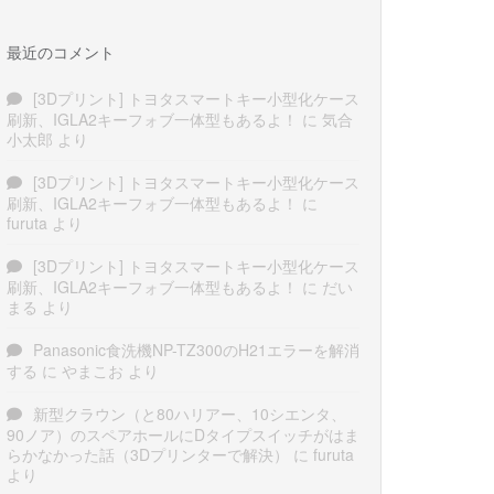
最近のコメント
[3Dプリント] トヨタスマートキー小型化ケース
刷新、IGLA2キーフォブ一体型もあるよ！
に
気合
小太郎
より
[3Dプリント] トヨタスマートキー小型化ケース
刷新、IGLA2キーフォブ一体型もあるよ！
に
furuta
より
[3Dプリント] トヨタスマートキー小型化ケース
刷新、IGLA2キーフォブ一体型もあるよ！
に
だい
まる
より
Panasonic食洗機NP-TZ300のH21エラーを解消
する
に
やまこお
より
新型クラウン（と80ハリアー、10シエンタ、
90ノア）のスペアホールにDタイプスイッチがはま
らかなかった話（3Dプリンターで解決）
に
furuta
より