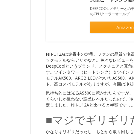
DEEPCOOL メモリー
のCPUクーラーオールブ…
Amazon
NH-U12Aは定番中の定番。ファンの品質で
ックモデルならアリかなと。色々なレビューを
DeepCoolというブランド。ノクチュアと
す。ツインタワー（ヒートシンク）＆ツインフ
モデルAK500、ARGB LEDがついたAS50
ト、高コスパモデルがありますが、今回は冷却
気持ち的には光るAS500に惹かれたんですが
くらいしか違わない誤差レベルだったので、冷
定しました。NH-U12Aと比べると半額ですし
■マジでギリギリ
かなりギリギリだったし、もとから取り回しも