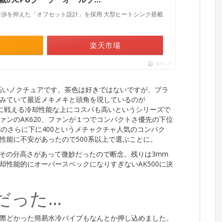
との干渉を抑えた「オフセット設計」を採用 大型ヒートシンク搭載
楽天市場
ポチップ
名高いノクチュアです。茶色は好きではないですが、ブラ
みていて最近メキメキと頭角を現しているのが
互角に戦える冷却性能な上にコスパも高いというシリーズで
ァンのAK620、ファンが１つでコンパクトさ優先の下位
0。AKのさらに下に400というメチャクチャ人気のコンパク
性能に不安があったので500系以上で選ぶことに。
、その分高さがあって微妙だったので断念。残りは3mm
却性能的にオーバースペックになりすぎないAK500に決
。
だった…
際どかった簡易水冷パイプもなんとか押し込めました。