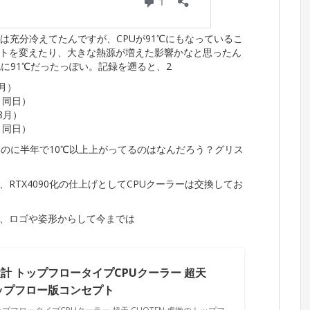
PUは充分冷えてたんですが、CPUが91℃にもなっているこ
トを変えたり、大きな熱源が増えた影響かなと思ったん
既に91℃だったっぽい。記録を遡ると、2
.2月）
上記と同日）
3.8月）
上記と同日）
いのに半年で10℃以上上がってるのはなんだろう？グリス
RTX4090化の仕上げとしてCPUクーラーは交換してお
、ロゴや姿形からして今までは
計 トップフロータイプCPUクーラー 超天
トップフロー版コンセプト