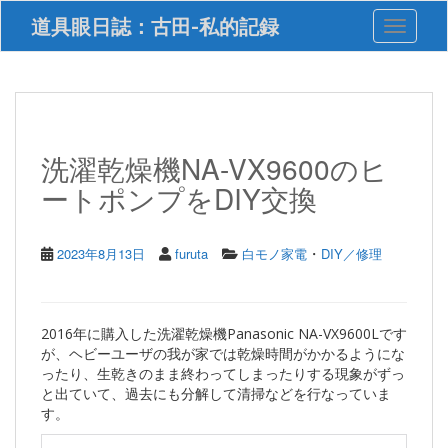
S
道具眼日誌：古田-私的記録
Toggle 
k
i
p
t
o
m
a
洗濯乾燥機NA-VX9600のヒ
i
ートポンプをDIY交換
n
c
o
n
・
2023年8月13日
furuta
白モノ家電
DIY／修理
t
e
n
t
2016年に購入した洗濯乾燥機Panasonic NA-VX9600Lです
が、ヘビーユーザの我が家では乾燥時間がかかるようにな
ったり、生乾きのまま終わってしまったりする現象がずっ
と出ていて、過去にも分解して清掃などを行なっていま
す。