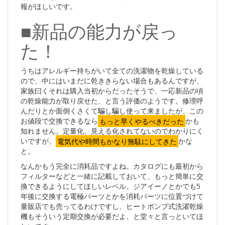
報がほしいです。
■新品の能力が戻っ
た！
うちはアレルギー持ちがいて全ての洗濯物を乾燥している
ので、中にはいまだに乾ききらない場合もあるんですが、
家族曰くそれは購入当初からだったそうで、一応新品の頃
の乾燥能力が取り戻せた、と言う評価のようです。修理呼
んだりとか面倒くさくて騙し騙し使って来ましたが、この
お値段で交換できるなら
もっと早くやるべきだった
かも
知れません。定量化、見える化されてないのでわかりにく
いですが、
電気代や時間もかなり無駄にしてきた
かな
と。
なんかもう完全に消耗品ですよね。カタログにも最初から
フィルターなどと一緒に記載しておいて、もっと簡単に交
換できるようにしてほしいレベル。ジアイーノとかでも5
年後に交換する電極パーツとかを消耗パーツに位置づけて
量販店でも売ってるわけですし、ヒートポンプ式洗濯乾燥
機もそういう定期交換が必要だよ、と堂々と言っといてほ