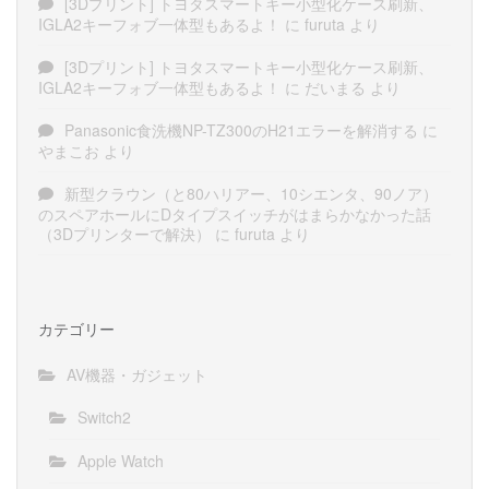
[3Dプリント] トヨタスマートキー小型化ケース刷新、
IGLA2キーフォブ一体型もあるよ！
に
furuta
より
[3Dプリント] トヨタスマートキー小型化ケース刷新、
IGLA2キーフォブ一体型もあるよ！
に
だいまる
より
Panasonic食洗機NP-TZ300のH21エラーを解消する
に
やまこお
より
新型クラウン（と80ハリアー、10シエンタ、90ノア）
のスペアホールにDタイプスイッチがはまらかなかった話
（3Dプリンターで解決）
に
furuta
より
カテゴリー
AV機器・ガジェット
Switch2
Apple Watch