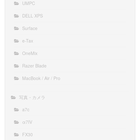
UMPC
DELL XPS
Surface
e-Tax
OneMix
Razer Blade
MacBook / Air / Pro
写真・カメラ
a7c
α7IV
FX30