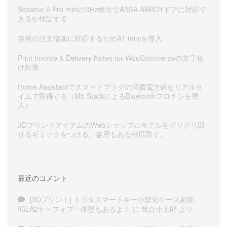
Sesame 6 Pro miniの3Hz検出でASSA ABROYドアに対応で
きるか検証する
突発の注文増加に対応するためA1 miniを導入
Print Invoice & Delivery Notes for WooCommerceの文字化
け対策
Home Assistantでスマートプラグの消費電力値をリアルタ
イムで取得する（M5 StackによるBluetoothプロキシを導
入）
3DプリントアイテムのWebショップにモデルをグリグリ回
せるギミックをつける。盗用もある程度防ぐ。
最近のコメント
[3Dプリント] トヨタスマートキー小型化ケース刷新、
IGLA2キーフォブ一体型もあるよ！
に
気合小太郎
より