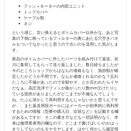
フィン＋モーターの内部ユニット
トップカバー
ケーブル類
ネジ
という感じ。言い換えるとボトムカバー以外かな。あと写
真の下側に映っているフィルターの奥にあたる穴空きパネ
ルもついてなかったと思うので古いのを流用した気がしま
す。
新品のボトムカバーに外したパーツを組み付けて返送。佐
川に集荷してもらって送り返しました。数日経ちましたが
今のところショップからはなんの連絡もなく、負担額が確
定したかどうか不明です。なんか連絡くれるのかな？忘れ
たころに不備があったので全額やぞ、とか言われたらイヤ
だなぁ。高圧洗浄でフィンが曲がったり数mm欠けたりし
ている箇所がありましたがどこまでが不備なんでしょう
ね。たぶん溶かして再利用するんじゃないかと思うんです
が、、また返送用段ボールにはメーカーが効率的に再利用
するための情報（型番や購入日、症状など）を記載する欄
があるんですが、そこの書き方なども一切説明がなく、本
来は修理業者用の欄なので、どこまで書けばいいのかはっ
きりしてないのもモヤモヤします。はやく何かしら確定情