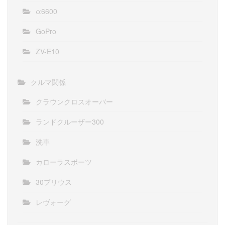
α6600
GoPro
ZV-E10
クルマ関係
クラウンクロスオーバー
ランドクルーザー300
洗車
カローラスポーツ
30プリウス
レヴォーグ